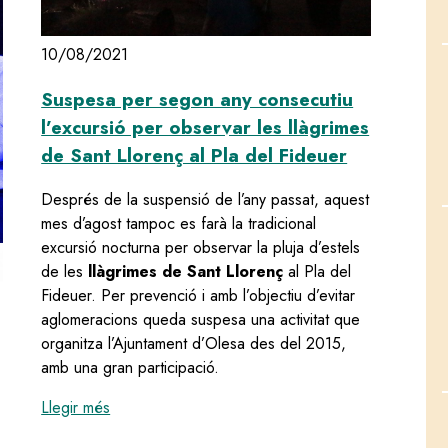
10/08/2021
Suspesa per segon any consecutiu
l’excursió per observar les llàgrimes
de Sant Llorenç al Pla del Fideuer
Després de la suspensió de l’any passat, aquest
mes d’agost tampoc es farà la tradicional
excursió nocturna per observar la pluja d’estels
de les
llàgrimes de Sant Llorenç
al Pla del
Fideuer. Per prevenció i amb l’objectiu d’evitar
aglomeracions queda suspesa una activitat que
organitza l’Ajuntament d’Olesa des del 2015,
amb una gran participació.
:
Suspesa per segon any consecutiu l’excursió per 
Llegir més