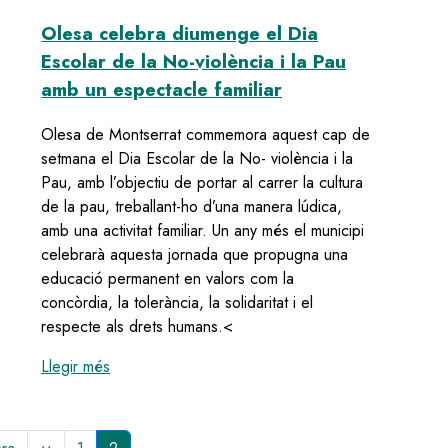
Olesa celebra diumenge el Dia
Escolar de la No-violència i la Pau
amb un espectacle familiar
ctivitats el Dia Internacional de les Dones
Olesa de Montserrat commemora aquest cap de
setmana el Dia Escolar de la No- violència i la
Pau, amb l’objectiu de portar al carrer la cultura
de la pau, treballant-ho d’una manera lúdica,
amb una activitat familiar. Un any més el municipi
celebrarà aquesta jornada que propugna una
educació permanent en valors com la
concòrdia, la tolerància, la solidaritat i el
respecte als drets humans.<
:
Olesa celebra diumenge el Dia Escolar de la No-
Llegir més