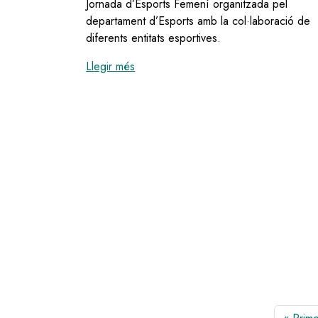
Jornada d’Esports Femení organitzada pel
departament d’Esports amb la col·laboració de
diferents entitats esportives.
:
Olesa commemora amb una setmana d'a
Llegir més