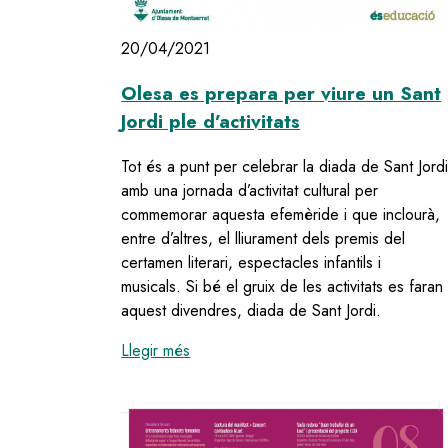
20/04/2021
Olesa es prepara per viure un Sant
Jordi ple d’activitats
Tot és a punt per celebrar la diada de Sant Jord
amb una jornada d’activitat cultural per
commemorar aquesta efemèride i que inclourà,
entre d’altres, el lliurament dels premis del
certamen literari, espectacles infantils i
musicals. Si bé el gruix de les activitats es faran
aquest divendres, diada de Sant Jordi.
:
Olesa es prepara per viure un Sant Jor
Llegir més