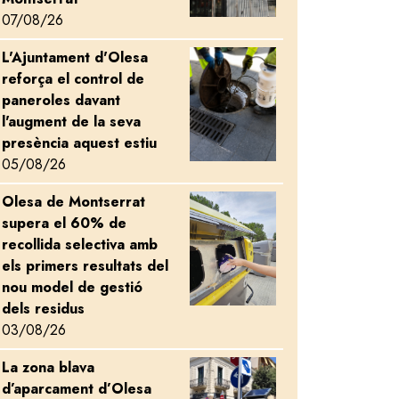
07/08/26
L'Ajuntament d'Olesa
Image
reforça el control de
paneroles davant
l'augment de la seva
presència aquest estiu
05/08/26
Olesa de Montserrat
Image
supera el 60% de
recollida selectiva amb
els primers resultats del
nou model de gestió
dels residus
03/08/26
observar les llàgrimes de Sant Llorenç al Pla del Fideuer
La zona blava
Image
d’aparcament d’Olesa