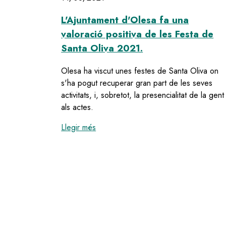
L'Ajuntament d'Olesa fa una
valoració positiva de les Festa de
Santa Oliva 2021.
Olesa ha viscut unes festes de Santa Oliva on
s'ha pogut recuperar gran part de les seves
activitats, i, sobretot, la presencialitat de la gent
als actes.
:
L'Ajuntament d'Olesa fa una valoraci
Llegir més