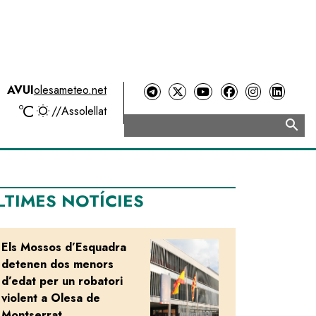
AVUI
olesameteo.net
ºC
//
Assolellat
search
Cerca
LTIMES NOTÍCIES
Els Mossos d’Esquadra
Image
detenen dos menors
d’edat per un robatori
violent a Olesa de
Montserrat