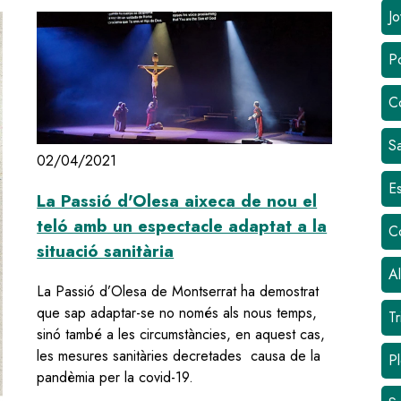
Jo
Po
C
Sa
02/04/2021
Es
La Passió d'Olesa aixeca de nou el
teló amb un espectacle adaptat a la
C
situació sanitària
Al
La Passió d’Olesa de Montserrat ha demostrat
que sap adaptar-se no només als nous temps,
Tr
sinó també a les circumstàncies, en aquest cas,
les mesures sanitàries decretades causa de la
Pl
pandèmia per la covid-19.