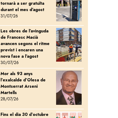
tornarà a ser gratuïta
durant el mes d’agost
31/07/26
Les obres de l’avinguda
Image
de Francesc Macià
avancen segons el ritme
previst i encaren una
nova fase a l’agost
30/07/26
Mor als 93 anys
Image
l’exalcalde d’Olesa de
Montserrat Arseni
Martells
28/07/26
Fins el dia 30 d’octubre
Image