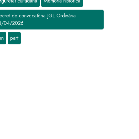
eguretat ciutadana
Memòria històrica
spectacle adaptat a la situació sanitària
ecret de convocatòria JGL Ordinària
8/04/2026
en
part