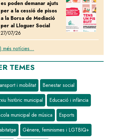
es poden demanar ajuts
per a la cessió de pisos
a la Borsa de Mediació
per al Lloguer Social
27/07/26
) més notícies...
ER TEMES
ansport i mobilitat
Benestar social
xiu històric municipal
Educació i infància
scola municipal de música
Esports
escenari per a l'espectacle de dansa Finale
abitatge
Gènere, feminismes i LGTBIQ+