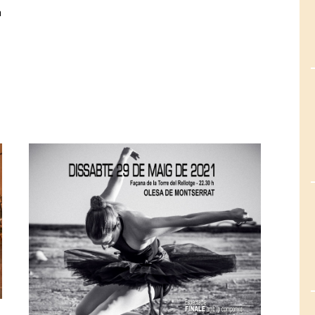
a
setembre amb sardanes i havaneres