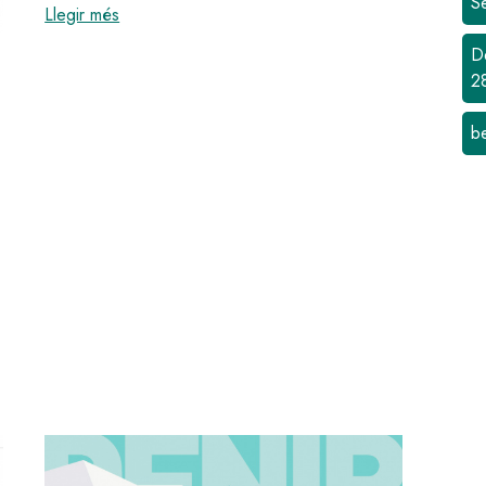
S
:
La Passió d'Olesa aixeca de nou el teló amb un e
Llegir més
D
2
b
i
di ple d’activitats