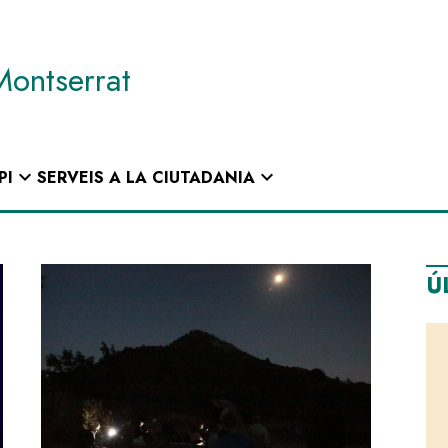
Montserrat
expand_more
expand_more
PI
SERVEIS A LA CIUTADANIA
Ú