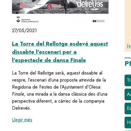
27/05/2021
La Torre del Rellotge esdevé aquest
(+
dissabte l'escenari per a
l'espectacle de dansa Finale
P
La Torre del Rellotge serà, aquest dissabte al
ó positiva de les Festa de Santa Oliva 2021.
vespre, l’escenari d’una proposta atrevida de la
Tr
Regidoria de Festes de l’Ajuntament d’Olesa:
Finale
, una mirada a la dansa clàssica des d’una
Ar
perspectiva diferent, a càrrec de la companyia
Delrevés.
E
:
La Torre del Rellotge esdevé aquest dissabte l'
Llegir més
H