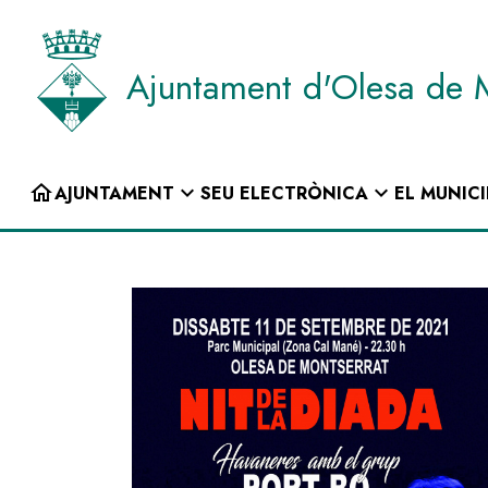
Vés
al
contingut
Ajuntament d'Olesa de 
INICI
home
expand_more
expand_more
AJUNTAMENT
SEU ELECTRÒNICA
EL MUNICI
Navegació
principal