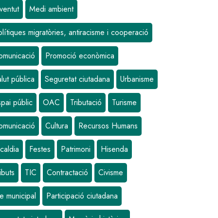
ventut
Medi ambient
lítiques migratòries, antiracisme i cooperació
omunicació
Promoció econòmica
lut pública
Seguretat ciutadana
Urbanisme
pai públic
OAC
Tributació
Turisme
omunicació
Cultura
Recursos Humans
caldia
Festes
Patrimoni
Hisenda
ibuts
TIC
Contractació
Civisme
e municipal
Participació ciutadana