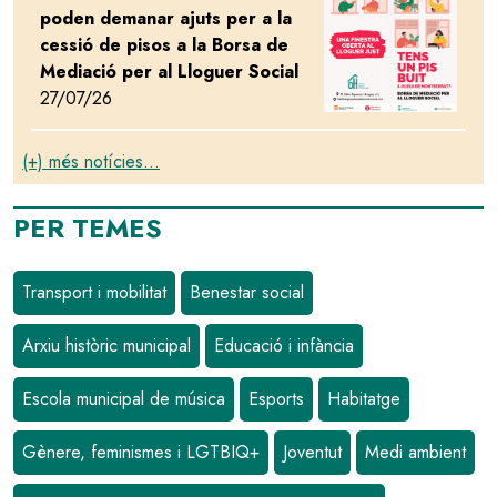
poden demanar ajuts per a la
cessió de pisos a la Borsa de
Mediació per al Lloguer Social
27/07/26
(+) més notícies...
PER TEMES
Transport i mobilitat
Benestar social
Arxiu històric municipal
Educació i infància
Escola municipal de música
Esports
Habitatge
Gènere, feminismes i LGTBIQ+
Joventut
Medi ambient