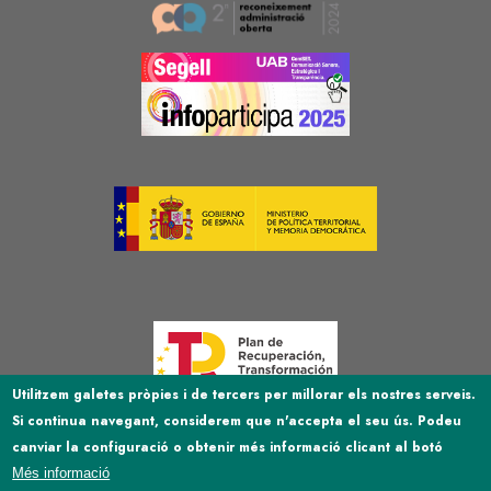
Image
Image
Image
Image
Utilitzem galetes pròpies i de tercers per millorar els nostres serveis.
Si continua navegant, considerem que n'accepta el seu ús. Podeu
Image
canviar la configuració o obtenir més informació clicant al botó
Més informació