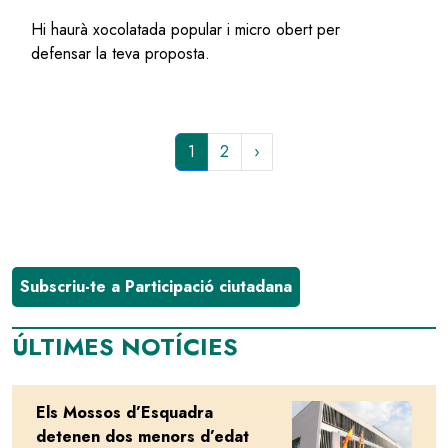
Hi haurà xocolatada popular i micro obert per
defensar la teva proposta.
Pàgina
1
Page
2
Paginació
actual
Subscriu-te a Participació ciutadana
ÚLTIMES NOTÍCIES
Els Mossos d’Esquadra
Image
detenen dos menors d’edat