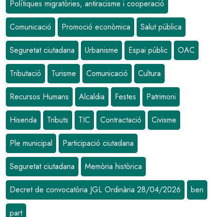
Polítiques migratòries, antiracisme i cooperació
Comunicació
Promoció econòmica
Salut pública
Seguretat ciutadana
Urbanisme
Espai públic
OAC
Tributació
Turisme
Comunicació
Cultura
Recursos Humans
Alcaldia
Festes
Patrimoni
Hisenda
Tributs
TIC
Contractació
Civisme
Ple municipal
Participació ciutadana
Seguretat ciutadana
Memòria històrica
Decret de convocatòria JGL Ordinària 28/04/2026
ben
part