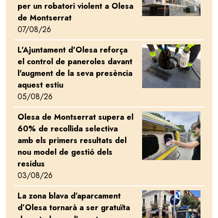
per un robatori violent a Olesa
de Montserrat
07/08/26
L'Ajuntament d'Olesa reforça
Image
el control de paneroles davant
l'augment de la seva presència
aquest estiu
05/08/26
Olesa de Montserrat supera el
Image
60% de recollida selectiva
amb els primers resultats del
nou model de gestió dels
residus
03/08/26
La zona blava d’aparcament
Image
d’Olesa tornarà a ser gratuïta