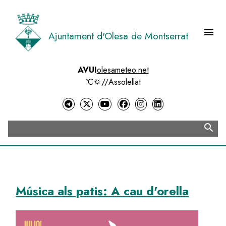
Vés
al
contingut
menu
Ajuntament d'Olesa de Montserrat
Menú 
AVUI
olesameteo.net
ºC
//
Assolellat
search
Cerca
Música als patis: A cau d'orella
Image