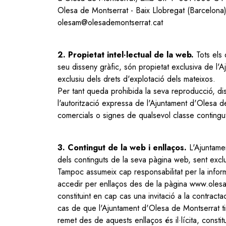
Olesa de Montserrat - Baix Llobregat (Barcelona
olesam@olesademontserrat.cat
2. Propietat intel·lectual de la web.
Tots els 
seu disseny gràfic, són propietat exclusiva de l'A
exclusiu dels drets d'explotació dels mateixos.
Per tant queda prohibida la seva reproducció, dist
l'autorització expressa de l'Ajuntament d'Olesa d
comercials o signes de qualsevol classe contingu
3. Contingut de la web i enllaços.
L'Ajuntamen
dels continguts de la seva pàgina web, sent exclus
Tampoc assumeix cap responsabilitat per la info
accedir per enllaços des de la pàgina www.olesam.
constituint en cap cas una invitació a la contrac
cas de que l'Ajuntament d'Olesa de Montserrat tin
remet des de aquests enllaços és il·lícita, consti