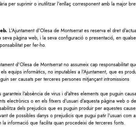
ria per suprimir o inutilitzar l'enllaç corresponent amb la major bre
web.
L'Ajuntament d'Olesa de Montserrat es reserva el dret d'actual
la seva pàgina web, i la seva configuració o presentació, en qualse
onsabilitat per fer-ho.
tament d'Olesa de Montserrat no assumeix cap responsabilitat qu
els equips informàtics, no imputables a l'Ajuntament, que es produ
uguin ser causats per terceres persones mitjançant intromissions
garanteix l'absència de virus i d'altres elements que puguin caus
ts electrònics o en els fitxers d'usuari d'aquesta pàgina web o d
sabilitza dels prejudicis que es puguin produir per aquestes cause
ant de possibles danys o prejudicis que pugui patir l'usuari com a
la informació que facilita quan procedeixi de terceres fonts.