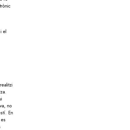
trònic
i el
e
ealitzi
tza.
ui
iva, no
stí. En
 es
s