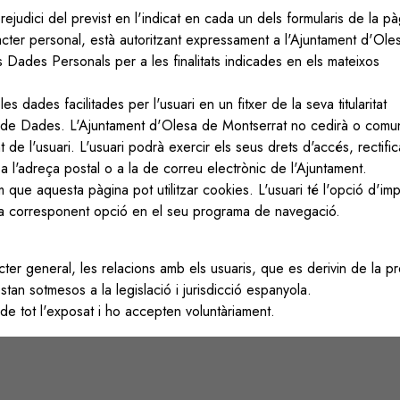
ejudici del previst en l'indicat en cada un dels formularis de la pà
ràcter personal, està autoritzant expressament a l'Ajuntament d'Ole
s Dades Personals per a les finalitats indicades en els mateixos
 dades facilitades per l'usuari en un fitxer de la seva titularitat
de Dades. L'Ajuntament d'Olesa de Montserrat no cedirà o comu
de l'usuari. L'usuari podrà exercir els seus drets d'accés, rectific
a l'adreça postal o a la de correu electrònic de l'Ajuntament.
 que aquesta pàgina pot utilitzar cookies. L'usuari té l'opció d'imp
 la corresponent opció en el seu programa de navegació.
er general, les relacions amb els usuaris, que es derivin de la pr
tan sotmesos a la legislació i jurisdicció espanyola.
de tot l'exposat i ho accepten voluntàriament.