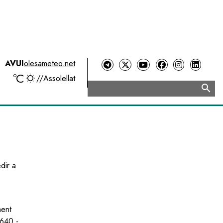
AVUI
olesameteo.net
ºC
//
Assolellat
search
Cerca
dir a
ment
640 -