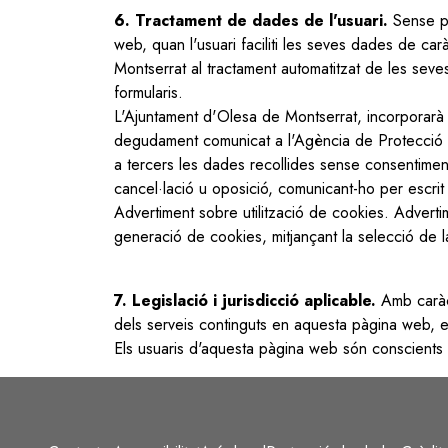
6. Tractament de dades de l'usuari.
Sense pr
web, quan l'usuari faciliti les seves dades de ca
Montserrat al tractament automatitzat de les seve
formularis.
L'Ajuntament d'Olesa de Montserrat, incorporarà les
degudament comunicat a l'Agència de Protecció 
a tercers les dades recollides sense consentiment 
cancel·lació u oposició, comunicant-ho per escrit 
Advertiment sobre utilització de cookies. Advertim
generació de cookies, mitjançant la selecció de
7. Legislació i jurisdicció aplicable.
Amb caràct
dels serveis continguts en aquesta pàgina web, es
Els usuaris d'aquesta pàgina web són conscients 