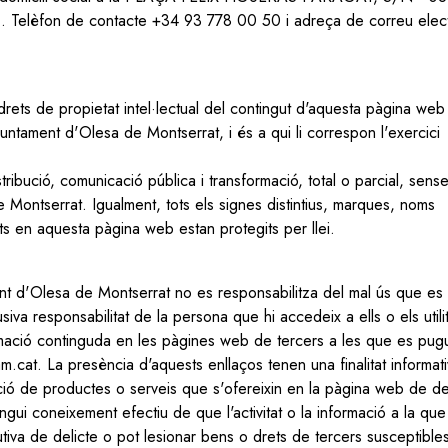
). Telèfon de contacte +34 93 778 00 50 i adreça de correu elec
drets de propietat intel·lectual del contingut d'aquesta pàgina web 
juntament d'Olesa de Montserrat, i és a qui li correspon l'exercici
ribució, comunicació pública i transformació, total o parcial, sens
e Montserrat. Igualment, tots els signes distintius, marques, noms
ts en aquesta pàgina web estan protegits per llei.
t d'Olesa de Montserrat no es responsabilitza del mal ús que es r
iva responsabilitat de la persona que hi accedeix a ells o els utili
rmació continguda en les pàgines web de tercers a les que es pug
cat. La presència d'aquests enllaços tenen una finalitat informat
tació de productes o serveis que s'ofereixin en la pàgina web de de
gui coneixement efectiu de que l'activitat o la informació a la que
tutiva de delicte o pot lesionar bens o drets de tercers susceptible