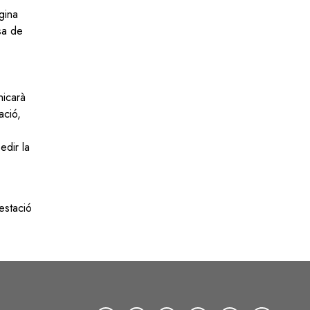
gina
sa de
nicarà
ació,
edir la
estació