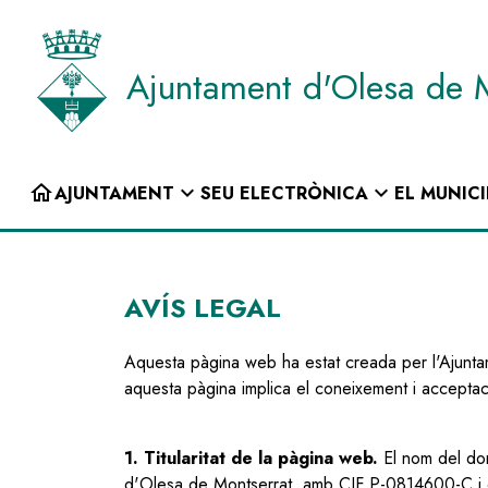
Vés
al
contingut
Ajuntament d'Olesa de 
INICI
home
expand_more
expand_more
AJUNTAMENT
SEU ELECTRÒNICA
EL MUNICI
Navegació
principal
AVÍS LEGAL
Aquesta pàgina web ha estat creada per l'Ajuntam
aquesta pàgina implica el coneixement i acceptac
1. Titularitat de la pàgina web.
El nom del dom
d'Olesa de Montserrat, amb CIF P-0814600-C i