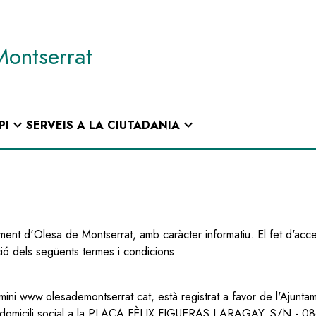
Montserrat
expand_more
expand_more
PI
SERVEIS A LA CIUTADANIA
ent d'Olesa de Montserrat, amb caràcter informatiu. El fet d'acce
ió dels següents termes i condicions.
ini www.olesademontserrat.cat, està registrat a favor de l'Ajunta
 domicili social a la PLAÇA FÈLIX FIGUERAS I ARAGAY, S/N - 08