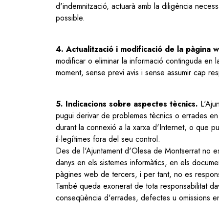
d'indemnització, actuarà amb la diligència necessà
possible.
4. Actualització i modificació de la pàgina 
modificar o eliminar la informació continguda en 
moment, sense previ avis i sense assumir cap resp
5. Indicacions sobre aspectes tècnics.
L'Ajun
pugui derivar de problemes tècnics o errades en 
durant la connexió a la xarxa d'Internet, o que p
il·legítimes fora del seu control.
Des de l'Ajuntament d'Olesa de Montserrat no es 
danys en els sistemes informàtics, en els documen
pàgines web de tercers, i per tant, no es respon
També queda exonerat de tota responsabilitat dav
conseqüència d'errades, defectes u omissions en 