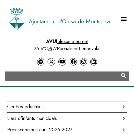
Vés
al
contingut
menu
Ajuntament d'Olesa de Montserrat
Menú 
AVUI
olesameteo.net
35.6ºC
//
Parcialment ennovulat
search
Cerca
Centres educatius
Navegació
Llars d'infants municipals
principal
Preinscripcions curs 2026-2027