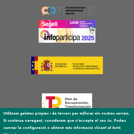
Image
Image
Image
Image
Utilitzem galetes pròpies i de tercers per millorar els nostres serveis.
Si continua navegant, considerem que n'accepta el seu ús. Podeu
Image
canviar la configuració o obtenir més informació clicant al botó