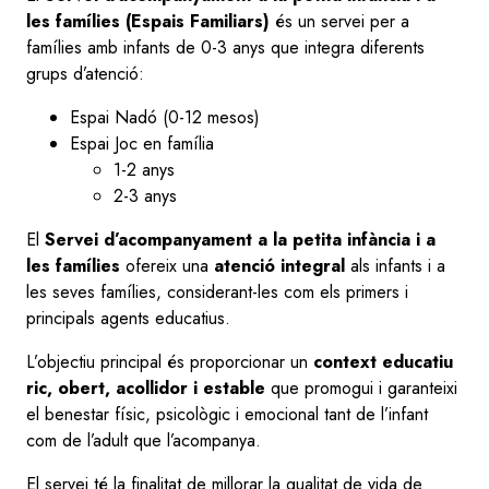
les famílies
(Espais Familiars)
és un servei per a
famílies amb infants de 0-3 anys que integra diferents
grups d’atenció:
Espai Nadó (0-12 mesos)
Espai Joc en família
1-2 anys
2-3 anys
El
Servei d’acompanyament a la petita infància i a
les famílies
ofereix una
atenció integral
als infants i a
les seves famílies, considerant-les com els primers i
principals agents educatius.
L’objectiu principal és proporcionar un
context educatiu
ric, obert, acollidor i estable
que promogui i garanteixi
el benestar físic, psicològic i emocional tant de l’infant
com de l’adult que l’acompanya.
El servei té la finalitat de millorar la qualitat de vida de