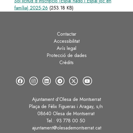
Sol·licitud d'inscripció (Espai nadó i Espai joc en
família) 2025-26
(253.18 KB)
Contactar
Peu
Accessibilitat
Avís legal
Protecció de dades
Crèdits
Ajuntament d’Olesa de Montserrat
Plaça de Fèlix Figueras i Aragay, s/n
08640 Olesa de Montserrat
Tel.: 93 778 00 50
ajuntament@olesademontserrat.cat