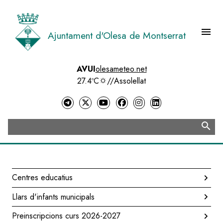
Vés
al
contingut
menu
Ajuntament d'Olesa de Montserrat
Menú 
AVUI
olesameteo.net
27.4ºC
//
Assolellat
search
Cerca
Centres educatius
Navegació
Llars d'infants municipals
principal
Preinscripcions curs 2026-2027