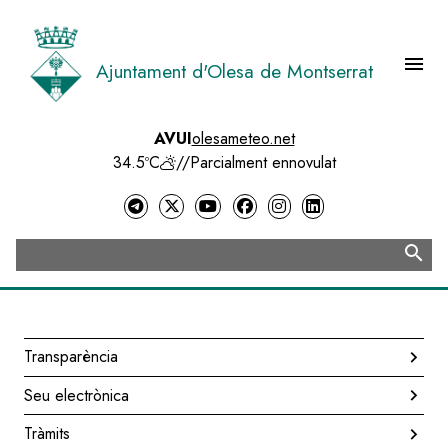
Vés
al
contingut
menu
Ajuntament d'Olesa de Montserrat
Menú 
AVUI
olesameteo.net
34.5ºC
//
Parcialment ennovulat
search
Cerca
Transparència
Navegació
Seu electrònica
principal
Tràmits