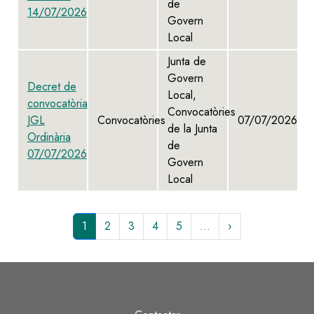
de
14/07/2026
Govern
Local
Junta de
Govern
Decret de
Local,
convocatòria
Convocatòries
JGL
Convocatòries
07/07/2026
de la Junta
Ordinària
de
07/07/2026
Govern
Local
Pàgina
1
Page
2
Page
3
Page
4
Page
5
…
Paginació
actual
More