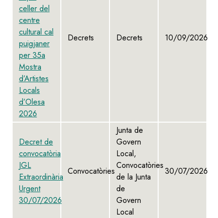
celler del
centre
cultural cal
Decrets
Decrets
10/09/2026
puigjaner
per 35a
Mostra
d’Artistes
Locals
d’Olesa
2026
Junta de
Decret de
Govern
convocatòria
Local,
JGL
Convocatòries
Convocatòries
30/07/2026
Extraordinària
de la Junta
Urgent
de
30/07/2026
Govern
Local