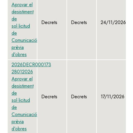
Aprovar el
desistiment
de
Decrets
Decrets
24/11/2026
sol·licitud
de
Comunicació
prèvia
d’obres
2026DECR000173
28012026
Aprovar el
desistiment
de
Decrets
Decrets
17/11/2026
sol·licitud
de
Comunicació
prèvia
d’obres