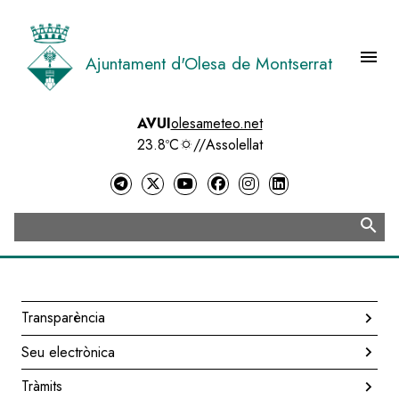
Vés
al
contingut
menu
Ajuntament d'Olesa de Montserrat
Menú 
AVUI
olesameteo.net
23.8ºC
//
Assolellat
search
Cerca
Transparència
Navegació
Seu electrònica
principal
Tràmits