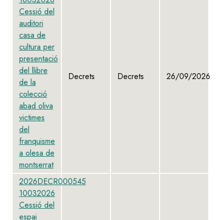
Cessió del
auditori
casa de
cultura per
presentació
del llibre
Decrets
Decrets
26/09/2026
de la
colecció
abad oliva
victimes
del
franquisme
a olesa de
montserrat
2026DECR000545
10032026
Cessió del
espai