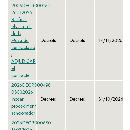
2026DECR000150
26012026
Ratificar
els acords
de la
Mesa de
Decrets
Decrets
14/11/2026
contractació
i
ADJUDICAR
el
contracte
2026DECR000498
03032026
Incoar
Decrets
Decrets
31/10/2026
procediment
sancionador
2026DECR000630
18032026