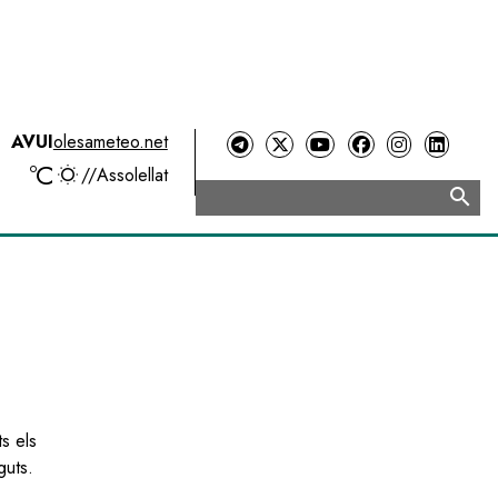
AVUI
olesameteo.net
ºC
//
Assolellat
search
Cerca
s els
guts.