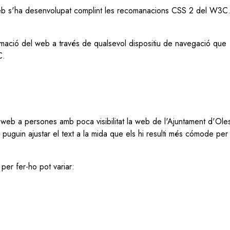
web s'ha desenvolupat complint les recomanacions CSS 2 del W3C
rmació del web a través de qualsevol dispositiu de navegació que
C.
 la web a persones amb poca visibilitat la web de l'Ajuntament d'Ol
puguin ajustar el text a la mida que els hi resulti més cómode per 
per fer-ho pot variar: