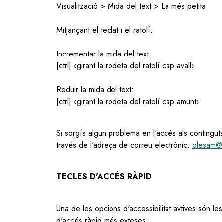
Visualització > Mida del text > La més petita
Mitjançant el teclat i el ratolí:
Incrementar la mida del text:
[ctrl] ‹girant la rodeta del ratolí cap avall›
Reduir la mida del text:
[ctrl] ‹girant la rodeta del ratolí cap amunt›
Si sorgí­s algun problema en l'accés als contingut
través de l'adreça de correu electrònic:
olesam@
TECLES D'ACCÉS RÀPID
Una de les opcions d'accessibilitat avtives són l
d'accés ràpid més exteses: