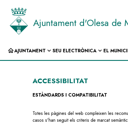
Vés
al
contingut
Ajuntament d'Olesa de 
INICI
home
expand_more
expand_more
AJUNTAMENT
SEU ELECTRÒNICA
EL MUNICI
Navegació
principal
ACCESSIBILITAT
ESTÀNDARDS I COMPATIBILITAT
Totes les pàgines del web compleixen les reco
casos s'han seguit els criteris de marcat semàntic 