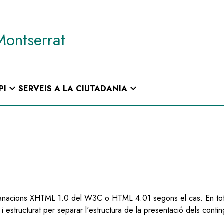
Montserrat
expand_more
expand_more
PI
SERVEIS A LA CIUTADANIA
manacions XHTML 1.0 del W3C o HTML 4.01 segons el cas. En tot
i estructurat per separar l'estructura de la presentació dels contin