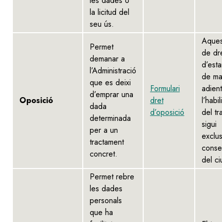
les dades o
la licitud del
seu ús.
Aques
Permet
de dr
demanar a
d’esta
l’Administració
de ma
que es deixi
Formulari
adient
d’emprar una
Oposició
dret
l’habil
dada
d’oposició
del tr
determinada
sigui
per a un
exclus
tractament
conse
concret.
del ci
Permet rebre
les dades
personals
que ha