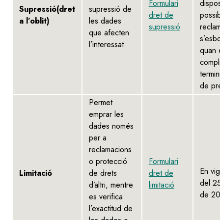
Formulari
dispo
Supressió(dret
supressió de
dret de
possi
a l’oblit)
les dades
supressió
reclam
que afecten
s’esbo
l’interessat.
quan 
compli
termin
de pre
Permet
emprar les
dades només
per a
reclamacions
o protecció
Formulari
En vig
Limitació
de drets
dret de
del 2
d’altri, mentre
limitació
de 20
es verifica
l’exactitud de