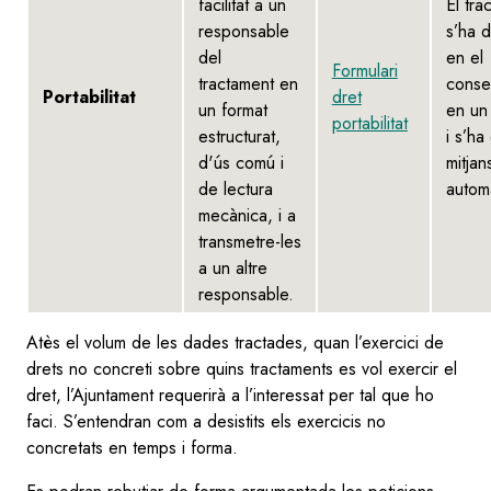
facilitat a un
El tra
responsable
s’ha 
del
en el
Formulari
tractament en
conse
Portabilitat
dret
un format
en un
portabilitat
estructurat,
i s’ha
d'ús comú i
mitjan
de lectura
automa
mecànica, i a
transmetre-les
a un altre
responsable.
Atès el volum de les dades tractades, quan l’exercici de
drets no concreti sobre quins tractaments es vol exercir el
dret, l’Ajuntament requerirà a l’interessat per tal que ho
faci. S’entendran com a desistits els exercicis no
concretats en temps i forma.