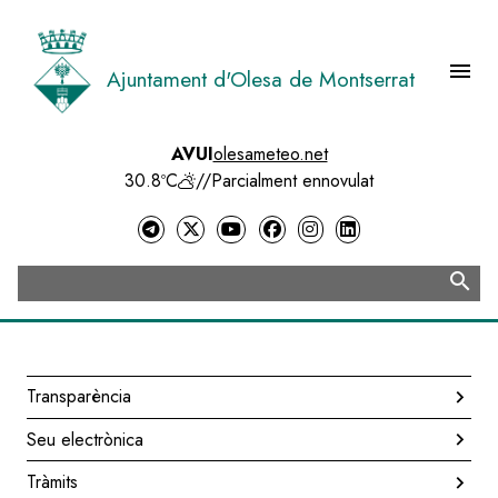
Vés
al
contingut
menu
Ajuntament d'Olesa de Montserrat
Menú 
AVUI
olesameteo.net
30.8ºC
//
Parcialment ennovulat
search
Cerca
Transparència
Navegació
Seu electrònica
principal
Tràmits