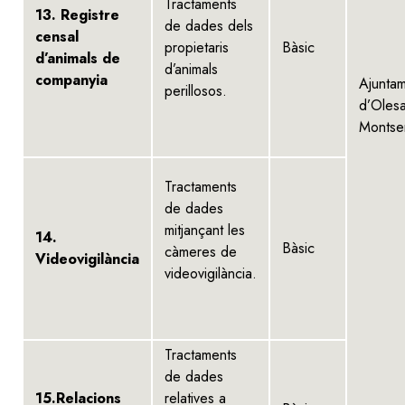
Tractaments
13. Registre
de dades dels
censal
propietaris
Bàsic
d’animals de
d’animals
companyia
Ajunta
perillosos.
d’Oles
Montser
Tractaments
de dades
mitjançant les
14.
Bàsic
càmeres de
Videovigilància
videovigilància.
Tractaments
de dades
15.Relacions
relatives a