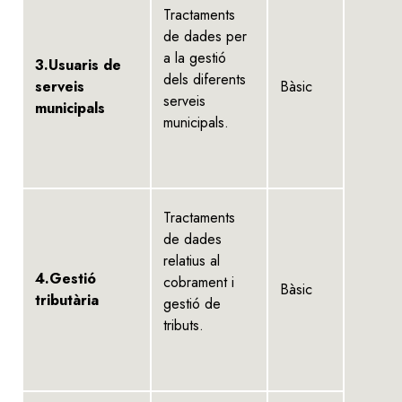
Tractaments
de dades per
a la gestió
3.Usuaris de
dels diferents
serveis
Bàsic
serveis
municipals
municipals.
Tractaments
de dades
relatius al
4.Gestió
cobrament i
Bàsic
tributària
gestió de
tributs.