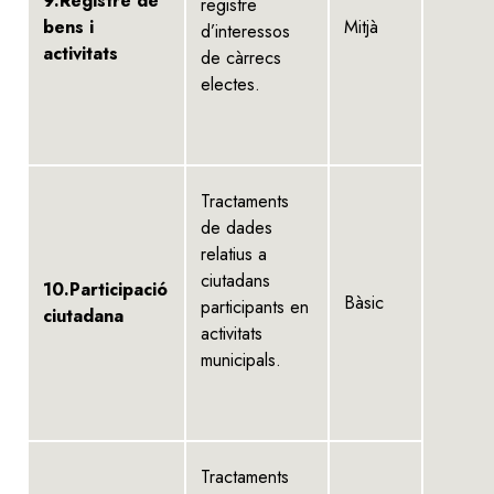
9.Registre de
registre
bens i
Mitjà
d’interessos
activitats
de càrrecs
electes.
Tractaments
de dades
relatius a
ciutadans
10.Participació
Bàsic
participants en
ciutadana
activitats
municipals.
Tractaments