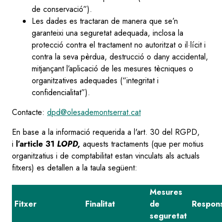
de conservació”).
Les dades es tractaran de manera que se’n
garanteixi una seguretat adequada, inclosa la
protecció contra el tractament no autoritzat o il·lícit i
contra la seva pèrdua, destrucció o dany accidental,
mitjançant l’aplicació de les mesures tècniques o
organitzatives adequades (“integritat i
confidencialitat”).
Contacte:
dpd@olesademontserrat.cat
En base a la informació requerida a l'art. 30 del RGPD,
i
l’article 31
LOPD,
aquests tractaments (que per motius
organitzatius i de comptabilitat estan vinculats als actuals
fitxers) es detallen a la taula següent:
Mesures
Fitxer
Finalitat
de
Respon
seguretat