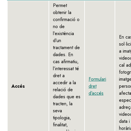
Permet
obtenir la
confirmació o
no de
l’existència
En ca
d’un
sol·li
tractament de
a ima
dades. En
video
cas afirmatiu,
cal ad
l’interessat té
fotogr
dret a
Formulari
imatg
accedir a la
Accés
dret
perso
relació de
d’accés
afecta
dades que es
especi
tracten, la
adreç
seva
video
tipologia,
data i
finalitat,
horàri