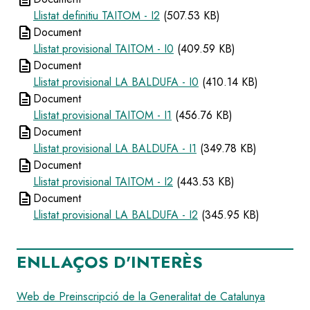
Llistat definitiu TAITOM - I2
(507.53 KB)
description
Document
Llistat provisional TAITOM - I0
(409.59 KB)
description
Document
Llistat provisional LA BALDUFA - I0
(410.14 KB)
description
Document
Llistat provisional TAITOM - I1
(456.76 KB)
description
Document
Llistat provisional LA BALDUFA - I1
(349.78 KB)
description
Document
Llistat provisional TAITOM - I2
(443.53 KB)
description
Document
Llistat provisional LA BALDUFA - I2
(345.95 KB)
ENLLAÇOS D'INTERÈS
Web de Preinscripció de la Generalitat de Catalunya