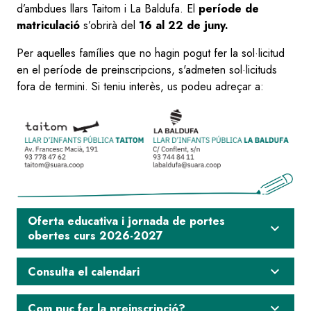
d’ambdues llars Taitom i La Baldufa. El
període de
matriculació
s’obrirà del
16 al 22 de juny.
Per aquelles famílies que no hagin pogut fer la sol·licitud
en el període de preinscripcions, s'admeten sol·licituds
fora de termini. Si teniu interès, us podeu adreçar a:
Oferta educativa i jornada de portes
expand_more
obertes curs 2026-2027
expand_more
Consulta el calendari
expand_more
Com puc fer la preinscripció?