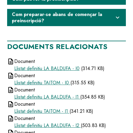
Com preparar-se abans de començar la
expand_more
preinscripció?
DOCUMENTS RELACIONATS
description
Document
Llistat definitiu LA BALDUFA - I0
(314.71 KB)
description
Document
Llistat definitiu TAITOM - I0
(315.55 KB)
description
Document
Llistat definitiu LA BALDUFA - I1
(354.85 KB)
description
Document
Llistat definitiu TAITOM - I1
(341.21 KB)
description
Document
Llistat definitiu LA BALDUFA - I2
(503.83 KB)
description
Document