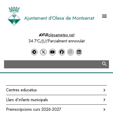
Vés
al
contingut
menu
Ajuntament d'Olesa de Montserrat
Menú 
AVUI
olesameteo.net
34.7ºC
//
Parcialment ennovulat
search
Cerca
Centres educatius
Navegació
Llars d'infants municipals
principal
Preinscripcions curs 2026-2027