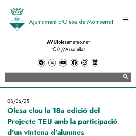
Vés
al
contingut
menu
Ajuntament d'Olesa de Montserrat
Menú 
AVUI
olesameteo.net
ºC
//
Assolellat
search
Cerca
03/06/25
Olesa clou la 18a edició del
Projecte TEU amb la participació
d’un vintena d’alumnes