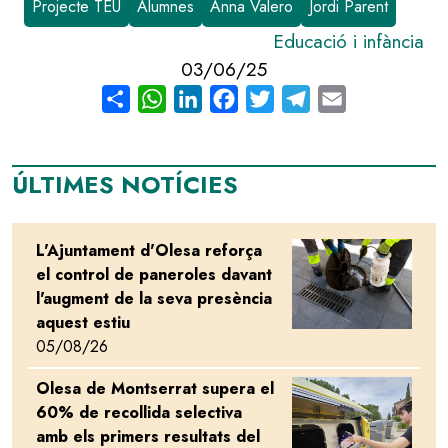
Projecte TEU
Alumnes
Anna Valero
Jordi Parent
Educació i infància
03/06/25
Share
WhatsApp
LinkedIn
Facebook
Twitter
Telegram
Email
ÚLTIMES NOTÍCIES
L'Ajuntament d'Olesa reforça
Image
el control de paneroles davant
l'augment de la seva presència
aquest estiu
05/08/26
Olesa de Montserrat supera el
Image
60% de recollida selectiva
amb els primers resultats del