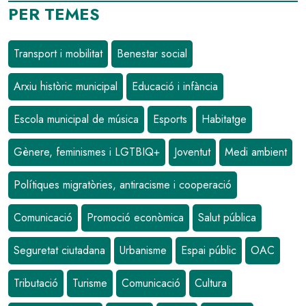
PER TEMES
Transport i mobilitat
Benestar social
Arxiu històric municipal
Educació i infància
Escola municipal de música
Esports
Habitatge
Gènere, feminismes i LGTBIQ+
Joventut
Medi ambient
Polítiques migratòries, antiracisme i cooperació
Comunicació
Promoció econòmica
Salut pública
Seguretat ciutadana
Urbanisme
Espai públic
OAC
Tributació
Turisme
Comunicació
Cultura