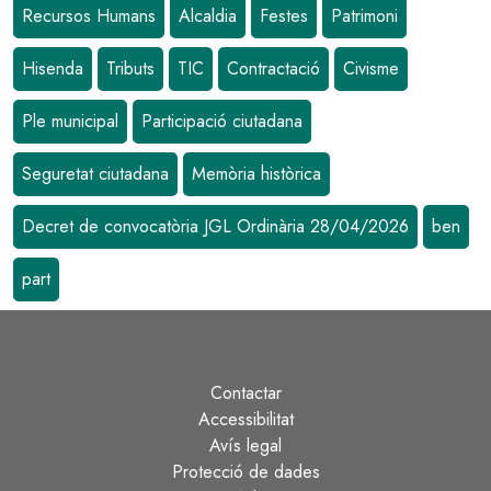
Recursos Humans
Alcaldia
Festes
Patrimoni
Hisenda
Tributs
TIC
Contractació
Civisme
Ple municipal
Participació ciutadana
Seguretat ciutadana
Memòria històrica
Decret de convocatòria JGL Ordinària 28/04/2026
ben
part
Contactar
Peu
Accessibilitat
Avís legal
Protecció de dades