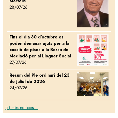
Martells
28/07/26
Fins el dia 30 d’octubre es
Image
poden demanar ajuts per a la
cessió de pisos a la Borsa de
Mediació per al Lloguer Social
27/07/26
Resum del Ple ordinari del 23
Image
de juliol de 2026
24/07/26
(+) més notícies...