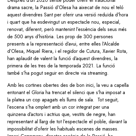
Després d’un 2020 sense poder oferir el tradicional
drama sacre, la Passió d’Olesa ha aixecat de nou el teló
aquest divendres Sant per oferir una versió reduïda d’hora
i quart que ha esdevingut un espectacle nou, especial,
renovat, diferent, però mantenint l’essència dels seus més
de 500 anys d’història. Les prop de 300 persones
presents a la representació d’avui, entre elles l’Alcalde
d’Olesa, Miquel Riera, i el regidor de Cutura, Xavier Rota,
han aplaudit de valent la funció d’aquest divendres, la
primera de les tres de la temporada 2021. La funció
també s’ha pogut seguir en directe via streaming.
Amb les cortines obertes des de bon inici, la veu a capella
entonant el Gloria ha trencat el silenci que s’ha imposat a
la platea un cop apagats els llums de sala. Tot seguit,
l’escena s’ha omplert amb un cor integrat per una
quinzena d’actors i actrius que, vestits de negre, han
representant al llarg de tot l’espectacle el poble, davant la
impossibilitat d’oferir les habituals escenes de masses.