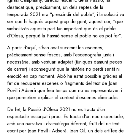
Ignasi Campmany, director escènic de la Passió, ha
destacat que, precisament, un dels reptes de la
temporada 2021 era “prescindir del poble”, i la solució va
ser que hi hagués aquest grup de gent, aquest cor, “que
simbolitzés aquesta part tan important que és el poble
d’Olesa, perquè la Passió sense el poble no es pot fer”.
A partir d’aquí, s’han anat succeint les escenes,
pràcticament sense foscos, amb l’escenografia justa i
necessària, amb vestuari adaptat (túniques damunt peces
de carrer) i aconseguint que la història no perdi sentit ni
emoció en cap moment. Això ha estat possible gràcies al
fet de recuperar escenes o fragments del text de Joan
Povill i Adserà que feia temps que no es representaven i
que permetien explicar el context d’escenes eliminades.
De fet, la Passió d’Olesa 2021 no es tracta d’un
espectacle escurçat i prou. Es tracta d’un nou espectacle,
amb una narrativa i dramatúrgia diferent, fruït del ric text
escrit per Joan Povill i Adserà. Joan Gil, un dels artífex de