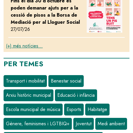
Fins el dia 30 d’octubre es
Image
poden demanar ajuts per a la
cessió de pisos a la Borsa de
Mediació per al Lloguer Social
27/07/26
(+) més notícies...
PER TEMES
Transport i mobilitat
Benestar social
Arxiu històric municipal
Educació i infància
Escola municipal de música
Esports
Habitatge
Gènere, feminismes i LGTBIQ+
Joventut
Medi ambient