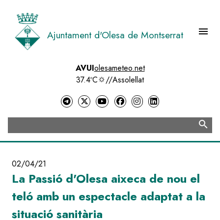
Vés
al
contingut
menu
Ajuntament d'Olesa de Montserrat
Menú 
AVUI
olesameteo.net
37.4ºC
//
Assolellat
search
Cerca
02/04/21
La Passió d'Olesa aixeca de nou el
teló amb un espectacle adaptat a la
situació sanitària