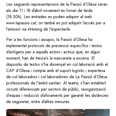
Les següents representacions de la Passió d’Olesa seran
els die 11 i 18 d’abril novament en horari de tarda
(18.30h). Les entrades es poden adquirir al web
www.lapassio.cat, on també es pot adquirir l’accés per a
l’emissió via streming de l’espectacle.
Per a les funcions i assajos, la Passió d’Olesa ha
implementat protocols de prevenció específics i testos
d’antígens per a aquells actors i actrius que, en algun
moment, han de treure’s la mascareta a escena. El
dispositiu de testos s’ha dissenyat en col·laboració amb el
CAP d’Olesa i compta amb el suport logístic i expertesa
de col·laboradors i col·laboradores de La Passió d’Olesa
professionals de l’àmbit sanitari. Al teatre, s’han establert
circuits diferenciats per sectors de públic, reorganització
d’espais i reducció d’aforaments per garantir les distàncies
de seguretat, entre d’altres mesures.
Image
Image