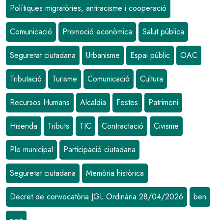
Polítiques migratòries, antiracisme i cooperació
Comunicació
Promoció econòmica
Salut pública
Seguretat ciutadana
Urbanisme
Espai públic
OAC
Tributació
Turisme
Comunicació
Cultura
Recursos Humans
Alcaldia
Festes
Patrimoni
Hisenda
Tributs
TIC
Contractació
Civisme
Ple municipal
Participació ciutadana
Seguretat ciutadana
Memòria històrica
Decret de convocatòria JGL Ordinària 28/04/2026
ben