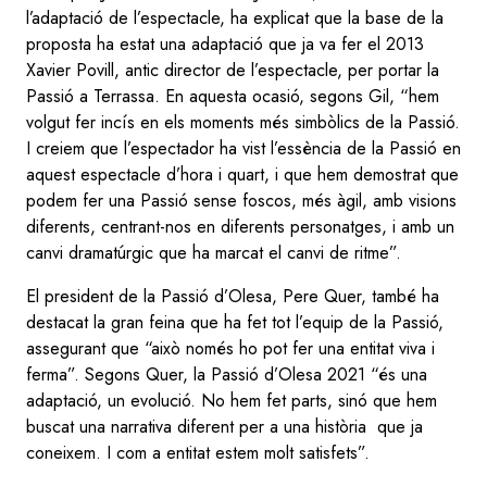
l’adaptació de l’espectacle, ha explicat que la base de la
proposta ha estat una adaptació que ja va fer el 2013
Xavier Povill, antic director de l’espectacle, per portar la
Passió a Terrassa. En aquesta ocasió, segons Gil, “hem
volgut fer incís en els moments més simbòlics de la Passió.
I creiem que l’espectador ha vist l’essència de la Passió en
aquest espectacle d’hora i quart, i que hem demostrat que
podem fer una Passió sense foscos, més àgil, amb visions
diferents, centrant-nos en diferents personatges, i amb un
canvi dramatúrgic que ha marcat el canvi de ritme”.
El president de la Passió d’Olesa, Pere Quer, també ha
destacat la gran feina que ha fet tot l’equip de la Passió,
assegurant que “això només ho pot fer una entitat viva i
ferma”. Segons Quer, la Passió d’Olesa 2021 “és una
adaptació, un evolució. No hem fet parts, sinó que hem
buscat una narrativa diferent per a una història que ja
coneixem. I com a entitat estem molt satisfets”.