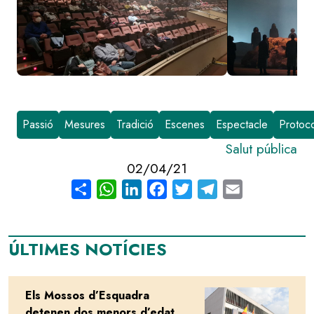
Passió
Mesures
Tradició
Escenes
Espectacle
Protoco
Salut pública
02/04/21
Share
WhatsApp
LinkedIn
Facebook
Twitter
Telegram
Email
ÚLTIMES NOTÍCIES
Els Mossos d’Esquadra
Image
detenen dos menors d’edat