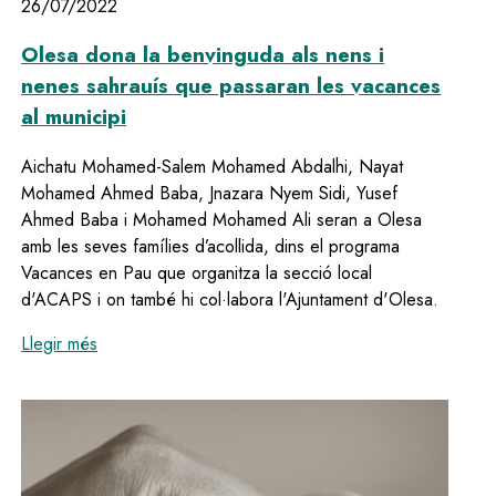
26/07/2022
Olesa dona la benvinguda als nens i
nenes sahrauís que passaran les vacances
al municipi
Aichatu Mohamed-Salem Mohamed Abdalhi, Nayat
Mohamed Ahmed Baba, Jnazara Nyem Sidi, Yusef
Ahmed Baba i Mohamed Mohamed Ali seran a Olesa
amb les seves famílies d’acollida, dins el programa
Vacances en Pau que organitza la secció local
d'ACAPS i on també hi col·labora l'Ajuntament d'Olesa.
:
Olesa dona la benvinguda als nens i nenes sahrauís
Llegir més