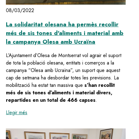
08/03/2022
La solidaritat olesana ha permès recollir
més de sis tones d'aliments i material amb
la campanya Olesa amb Ucraïna
L’Ajuntament d’Olesa de Montserrat vol agrair el suport
de tota la població olesana, entitats i comerços a la
campanya “Olesa amb Ucraïna”, un suport que aquest
cap de setmana ha desbordar totes les previsions. La
mobilització ha estat tan massiva que
s’han recollit
més de sis tones d’aliments i material divers,
repartides en un total de 466 capses
.
:
La solidaritat olesana ha permès recollir més de si
Llegir més