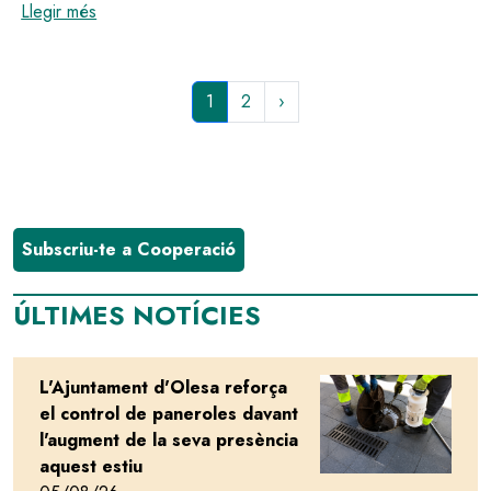
:
L'Ajuntament d'Olesa de Montserrat impulsa vies d
Llegir més
Pàgina
1
Page
2
Paginació
actual
Subscriu-te a Cooperació
ÚLTIMES NOTÍCIES
L'Ajuntament d'Olesa reforça
Image
el control de paneroles davant
l'augment de la seva presència
aquest estiu