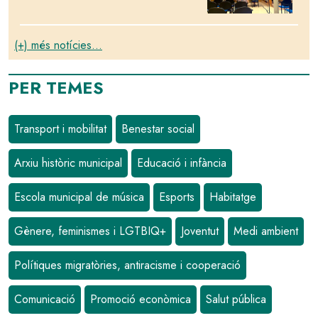
(+) més notícies...
PER TEMES
Transport i mobilitat
Benestar social
Arxiu històric municipal
Educació i infància
Escola municipal de música
Esports
Habitatge
Gènere, feminismes i LGTBIQ+
Joventut
Medi ambient
Polítiques migratòries, antiracisme i cooperació
Comunicació
Promoció econòmica
Salut pública