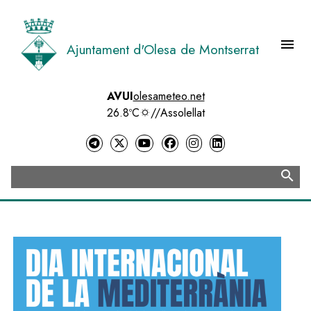
Vés
al
contingut
menu
Ajuntament d'Olesa de Montserrat
Menú 
AVUI
olesameteo.net
26.8ºC
//
Assolellat
search
Cerca