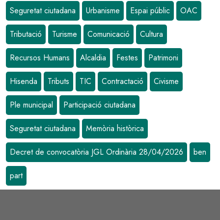
Seguretat ciutadana
Urbanisme
Espai públic
OAC
Tributació
Turisme
Comunicació
Cultura
Recursos Humans
Alcaldia
Festes
Patrimoni
Hisenda
Tributs
TIC
Contractació
Civisme
Ple municipal
Participació ciutadana
Seguretat ciutadana
Memòria històrica
Decret de convocatòria JGL Ordinària 28/04/2026
ben
part