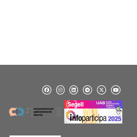
tació de candidatures de l’11è Concurs d’Iniciatives Empresarials
Image
Image
Image