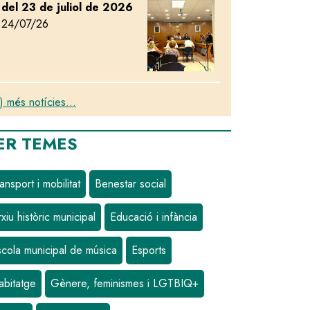
del 23 de juliol de 2026
24/07/26
) més notícies...
ER TEMES
ansport i mobilitat
Benestar social
xiu històric municipal
Educació i infància
scola municipal de música
Esports
abitatge
Gènere, feminismes i LGTBIQ+