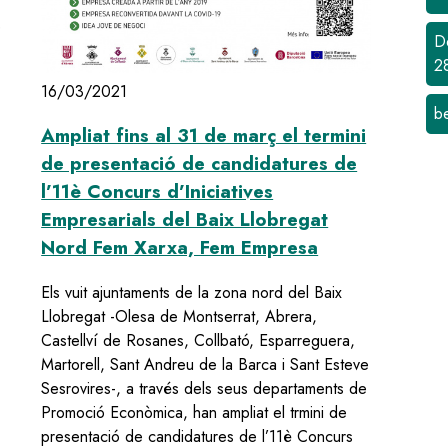
e
D
2
16/03/2021
b
Ampliat fins al 31 de març el termini
de presentació de candidatures de
s del Baix Llobregat Nord fa públic els projectes guanyadors
l’11è Concurs d’Iniciatives
Empresarials del Baix Llobregat
Nord Fem Xarxa, Fem Empresa
Els vuit ajuntaments de la zona nord del Baix
Llobregat -Olesa de Montserrat, Abrera,
Castellví de Rosanes, Collbató, Esparreguera,
Martorell, Sant Andreu de la Barca i Sant Esteve
Sesrovires-, a través dels seus departaments de
Promoció Econòmica, han ampliat el trmini de
presentació de candidatures de l’11è Concurs