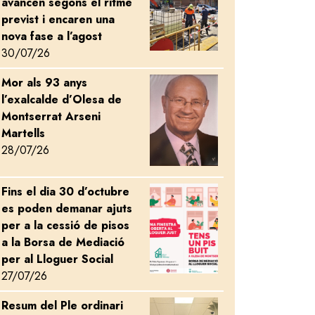
avancen segons el ritme
previst i encaren una
nova fase a l’agost
30/07/26
Mor als 93 anys
Image
l’exalcalde d’Olesa de
Montserrat Arseni
Martells
28/07/26
Fins el dia 30 d’octubre
Image
es poden demanar ajuts
per a la cessió de pisos
a la Borsa de Mediació
per al Lloguer Social
27/07/26
Resum del Ple ordinari
Image