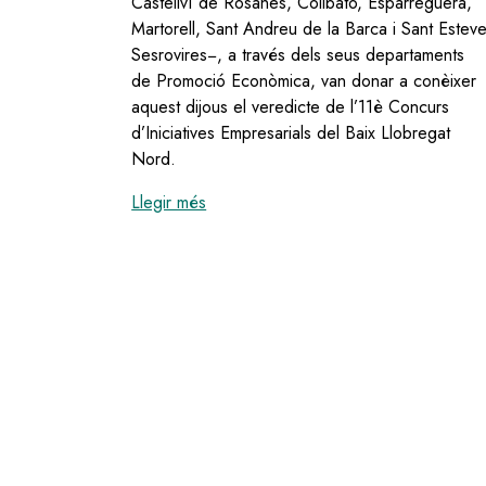
Castellví de Rosanes, Collbató, Esparreguera,
Martorell, Sant Andreu de la Barca i Sant Estev
Sesrovires−, a través dels seus departaments
de Promoció Econòmica, van donar a conèixer
aquest dijous el veredicte de l’11è Concurs
d’Iniciatives Empresarials del Baix Llobregat
Nord.
:
El Concurs d'Iniciatives Empresarial
Llegir més