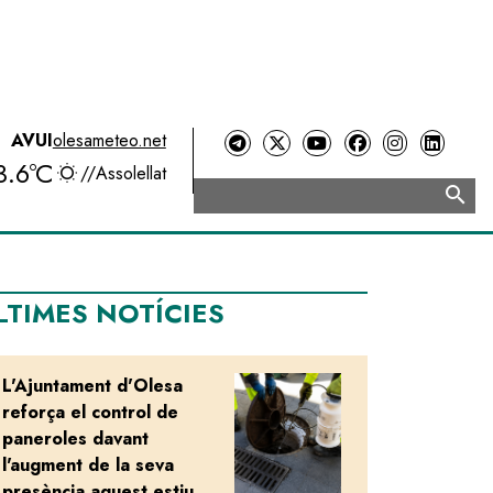
AVUI
olesameteo.net
3.6ºC
//
Assolellat
search
Cerca
LTIMES NOTÍCIES
L'Ajuntament d'Olesa
Image
reforça el control de
paneroles davant
l'augment de la seva
presència aquest estiu