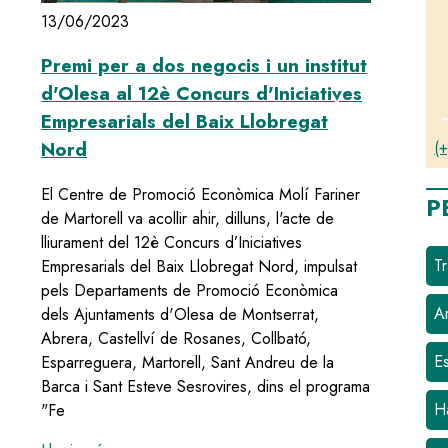
13/06/2023
Premi per a dos negocis i un institut
d'Olesa al 12è Concurs d'Iniciatives
Empresarials del Baix Llobregat
(+
Nord
El Centre de Promoció Econòmica Molí Fariner
P
de Martorell va acollir ahir, dilluns, l'acte de
lliurament del 12è Concurs d’Iniciatives
Tr
Empresarials del Baix Llobregat Nord, impulsat
pels Departaments de Promoció Econòmica
Ar
dels Ajuntaments d'Olesa de Montserrat,
Abrera, Castellví de Rosanes, Collbató,
E
Esparreguera, Martorell, Sant Andreu de la
Barca i Sant Esteve Sesrovires, dins el programa
H
"Fe