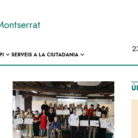
Montserrat
2
expand_more
expand_more
PI
SERVEIS A LA CIUTADANIA
Ú