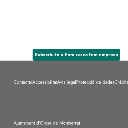
Subscriu-te a Fem xarxa fem empresa
Contactar
Accessibilitat
Avís legal
Protecció de dades
Crèdit
Peu
Ajuntament d’Olesa de Montserrat