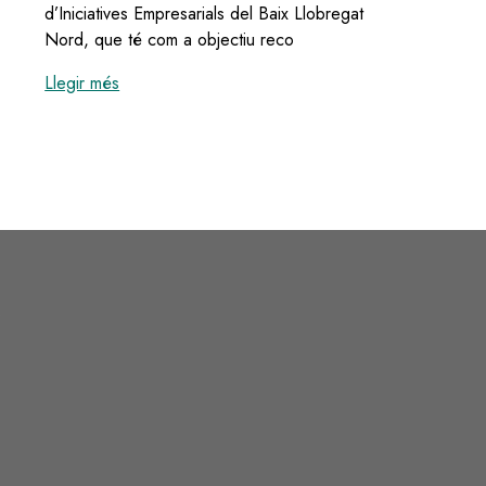
d’Iniciatives Empresarials del Baix Llobregat
Nord, que té com a objectiu reco
:
Ampliat fins al 31 de març el termini de presen
Llegir més
s
Image