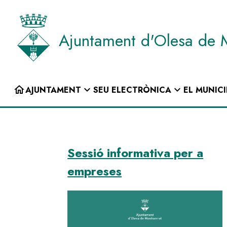
Vés
al
contingut
Ajuntament d'Olesa de 
INICI
home
expand_more
expand_more
AJUNTAMENT
SEU ELECTRÒNICA
EL MUNICI
Navegació
principal
Sessió informativa per a
empreses
Image