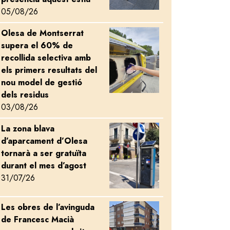
05/08/26
Olesa de Montserrat
Image
supera el 60% de
recollida selectiva amb
els primers resultats del
nou model de gestió
dels residus
03/08/26
La zona blava
Image
d’aparcament d’Olesa
tornarà a ser gratuïta
durant el mes d’agost
s d’Iniciatives Empresarials 2025
31/07/26
Les obres de l’avinguda
Image
de Francesc Macià