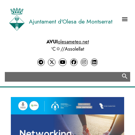
Vés
al
contingut
menu
Ajuntament d'Olesa de Montserrat
Menú 
AVUI
olesameteo.net
ºC
//
Assolellat
search
Cerca
Image