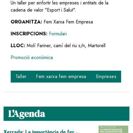
Un taller per enfortir les empreses i entitats de la
cadena de valor "Esport i Salut".
ORGANITZA:
Fem Xarxa Fem Empresa
INSCRIPCIONS:
Formulari
LLOC:
Molí Fariner, camí del riu s/n, Martorell
Promoció econòmica
Taller
Fem xarxa fem empresa
Empreses
L'Agenda
Image
Xerrada: La importància de fer