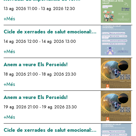
comunitat per millorar la teva salut
13 ag. 2026 11:00
-
13 ag. 2026 12:30
+Més
Image
Cicle de xerrades de salut emocional:
gestió de l'estrés a través de la
14 ag. 2026 12:00
-
14 ag. 2026 13:00
respiració
+Més
Image
Anem a veure Els Perseids!
18 ag. 2026 21:00
-
18 ag. 2026 23:30
+Més
Image
Anem a veure Els Perseids!
19 ag. 2026 21:00
-
19 ag. 2026 23:30
+Més
Image
Cicle de xerrades de salut emocional: