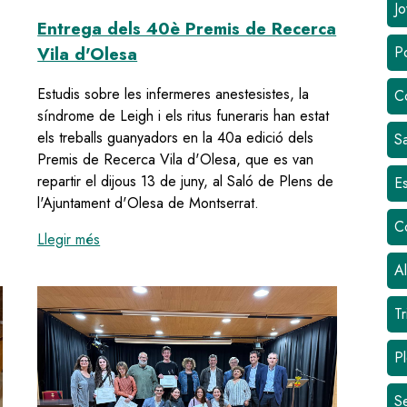
Jo
Entrega dels 40è Premis de Recerca
Vila d'Olesa
Po
Estudis sobre les infermeres anestesistes, la
C
síndrome de Leigh i els ritus funeraris han estat
els treballs guanyadors en la 40a edició dels
Sa
Premis de Recerca Vila d'Olesa, que es van
repartir el dijous 13 de juny, al Saló de Plens de
Es
lls a la 41a edició dels Premis de Recerca Vila d'Olesa
l'Ajuntament d'Olesa de Montserrat.
C
:
Entrega dels 40è Premis de Recerca Vila d'Ole
Llegir més
Al
Tr
Pl
S