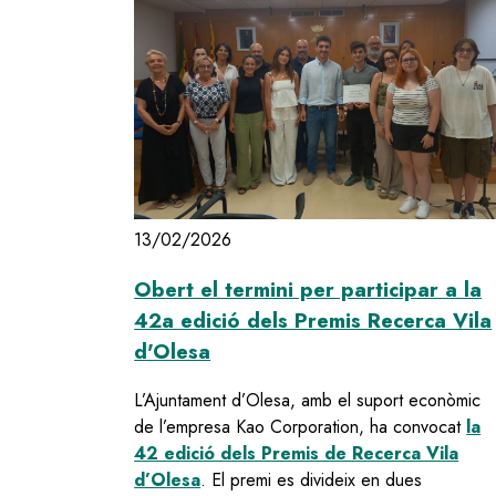
13/02/2026
Obert el termini per participar a la
42a edició dels Premis Recerca Vila
d'Olesa
L’Ajuntament d’Olesa, amb el suport econòmic
de l’empresa Kao Corporation, ha convocat
la
42 edició dels Premis de Recerca Vila
d’Olesa
. El premi es divideix en dues