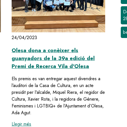
D
2
b
24/04/2023
Olesa dona a conèixer els
guanyadors de la 39a edició del
Premi de Recerca Vila d'Olesa
Els premis es van entregar aquest divendres a
l’auditori de la Casa de Cultura, en un acte
presidit per l'alcalde, Miquel Riera, el regidor de
Cultura, Xavier Rota, i la regidora de Gènere,
Feminismes i LGTBIQ+ de l’Ajuntament d’Olesa,
ni per presentar els treballs a la 40a edició dels Premis de Recerc
Ada Agut.
:
Olesa dona a conèixer els guanyadors de la 39a
Llegir més