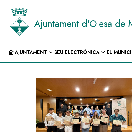
Vés
al
contingut
Ajuntament d'Olesa de 
INICI
home
expand_more
expand_more
AJUNTAMENT
SEU ELECTRÒNICA
EL MUNICI
Navegació
principal