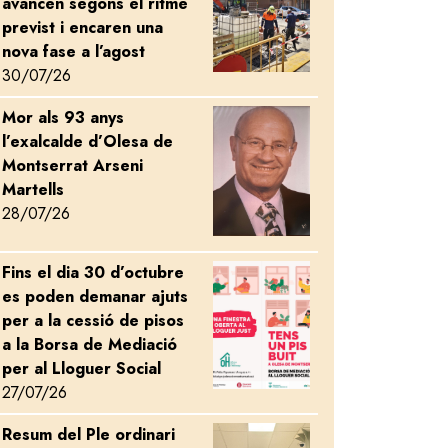
avancen segons el ritme
previst i encaren una
nova fase a l’agost
30/07/26
Mor als 93 anys
Image
l’exalcalde d’Olesa de
Montserrat Arseni
Martells
28/07/26
Fins el dia 30 d’octubre
Image
es poden demanar ajuts
per a la cessió de pisos
a la Borsa de Mediació
per al Lloguer Social
27/07/26
Resum del Ple ordinari
Image