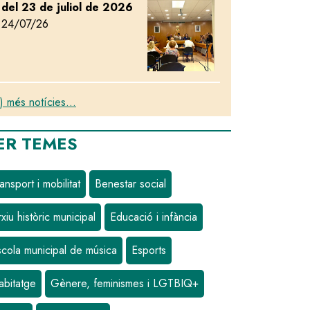
del 23 de juliol de 2026
24/07/26
sa
) més notícies...
ER TEMES
ansport i mobilitat
Benestar social
xiu històric municipal
Educació i infància
scola municipal de música
Esports
abitatge
Gènere, feminismes i LGTBIQ+