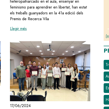
heteropatriarcado en el aula, ensenyar en
feminismo para aprendrer en libertat, han estat
 42a edició dels Premis Recerca Vila d'Olesa
els treballs guanyadors en la 41a edició dels
Premis de Recerca Vila
:
Entrega dels 41è Premis de Recerca Vila d'Ole
Llegir més
(+
P
Tr
Ar
E
H
17/06/2024