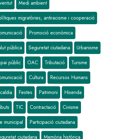
ventut
Medi ambient
lítiques migratòries, antiracisme i cooperació
omunicació
Promoció econòmica
lut pública
Seguretat ciutadana
Urbanisme
pai públic
OAC
Tributació
Turisme
omunicació
Cultura
Recursos Humans
sa
caldia
Festes
Patrimoni
Hisenda
ibuts
TIC
Contractació
Civisme
e municipal
Participació ciutadana
eguretat ciutadana
Memòria històrica