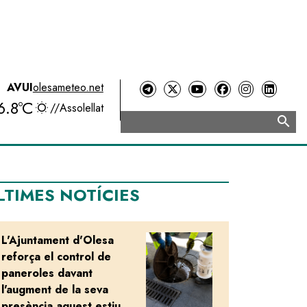
AVUI
olesameteo.net
6.8ºC
//
Assolellat
search
Cerca
LTIMES NOTÍCIES
L'Ajuntament d'Olesa
Image
reforça el control de
paneroles davant
l'augment de la seva
presència aquest estiu