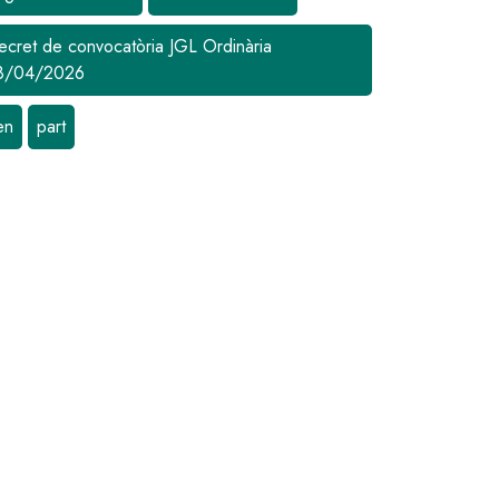
ecret de convocatòria JGL Ordinària
8/04/2026
en
part
a Vila d'Olesa
 edició del Premi de Recerca Vila d'Olesa