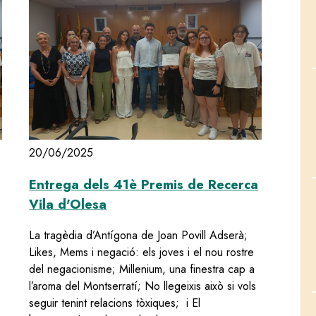
20/06/2025
Entrega dels 41è Premis de Recerca
Vila d'Olesa
La tragèdia d’Antígona de Joan Povill Adserà;
Likes, Mems i negació: els joves i el nou rostre
del negacionisme; Millenium, una finestra cap a
l’aroma del Montserratí; No llegeixis això si vols
seguir tenint relacions tòxiques; i El