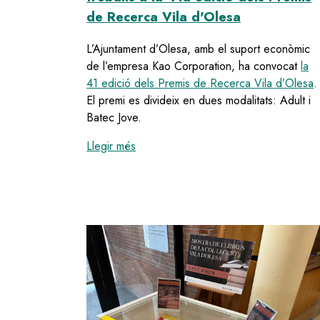
de Recerca Vila d'Olesa
L’Ajuntament d’Olesa, amb el suport econòmic
de l’empresa Kao Corporation, ha convocat
la
41 edició dels Premis de Recerca Vila d’Olesa
.
El premi es divideix en dues modalitats: Adult i
Batec Jove.
:
Obert el termini per presentar treba
Llegir més