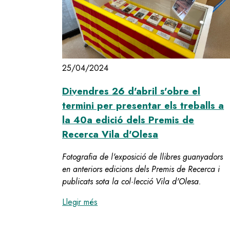
25/04/2024
Divendres 26 d'abril s'obre el
termini per presentar els treballs a
la 40a edició dels Premis de
Recerca Vila d'Olesa
Fotografia de l'exposició de llibres guanyadors
en anteriors edicions dels Premis de Recerca i
publicats sota la col·lecció Vila d'Olesa.
:
Divendres 26 d'abril s'obre el termi
Llegir més