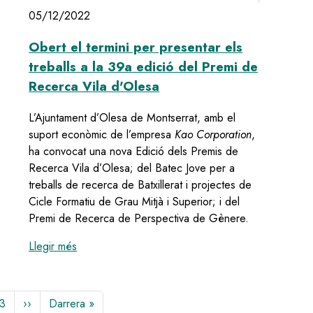
05/12/2022
Obert el termini per presentar els
treballs a la 39a edició del Premi de
Recerca Vila d'Olesa
L’Ajuntament d’Olesa de Montserrat, amb el
suport econòmic de l’empresa
Kao Corporation
,
ha convocat una nova Edició dels Premis de
Recerca Vila d’Olesa; del Batec Jove per a
treballs de recerca de Batxillerat i projectes de
Cicle Formatiu de Grau Mitjà i Superior; i del
Premi de Recerca de Perspectiva de Gènere.
:
Obert el termini per presentar els treballs a la
Llegir més
e
Page
3
Pàgina
››
Última
Darrera »