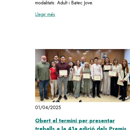
modalitats: Adult i Batec Jove.
:
Obert el termini per participar a la
Llegir més
01/04/2025
Obert el termini per presentar
treballs a la 41a edició dels Premis