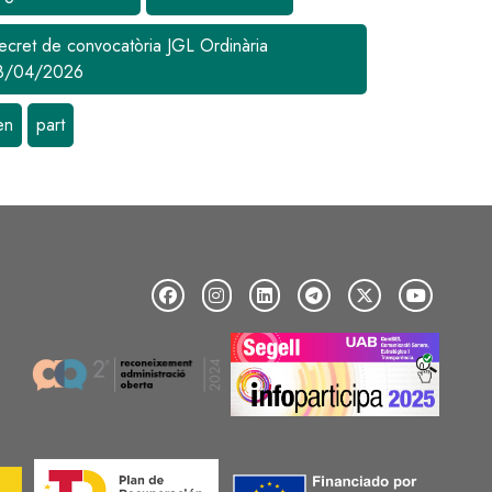
ecret de convocatòria JGL Ordinària
8/04/2026
en
part
Image
Image
Image
Image