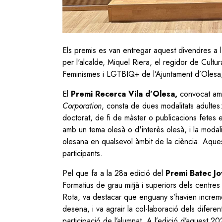
Els premis es van entregar aquest divendres a l’
per l'alcalde, Miquel Riera, el regidor de Cultu
Feminismes i LGTBIQ+ de l’Ajuntament d’Olesa
El
Premi Recerca Vila d’Olesa,
convocat am
Corporation
, consta de dues modalitats adultes:
doctorat, de fi de màster o publicacions fetes e
amb un tema olesà o d'interès olesà, i la modali
olesana en qualsevol àmbit de la ciència. Aqu
participants.
Pel que fa a la 28a edició del
Premi Batec Jo
Formatius de grau mitjà i superiors dels centres
Rota, va destacar que enguany s’havien increme
desena, i va agrair la col·laboració dels diferen
participació de l’alumnat. A l’edició d’aquest 20