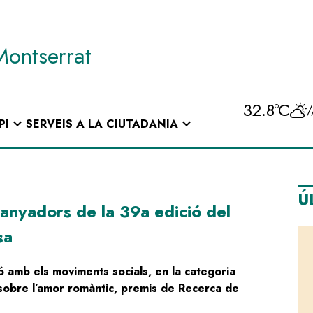
Montserrat
32.8ºC
/
expand_more
expand_more
PI
SERVEIS A LA CIUTADANIA
Ú
anyadors de la 39a edició del
sa
ió amb els moviments socials, en la categoria
 sobre l’amor romàntic, premis de Recerca de