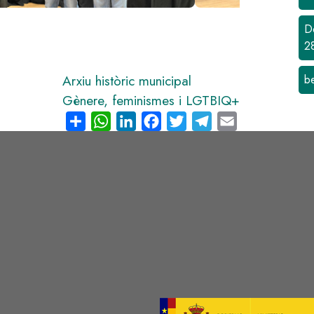
D
2
Arxiu històric municipal
b
Gènere, feminismes i LGTBIQ+
Share
WhatsApp
LinkedIn
Facebook
Twitter
Telegram
Email
s
Image