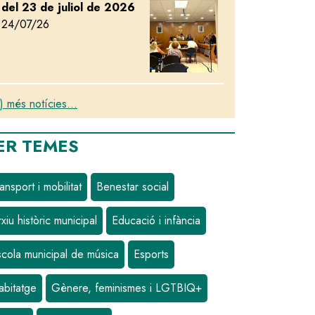
del 23 de juliol de 2026
24/07/26
) més notícies...
ER TEMES
ansport i mobilitat
Benestar social
xiu històric municipal
Educació i infància
scola municipal de música
Esports
abitatge
Gènere, feminismes i LGTBIQ+