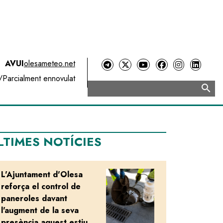
AVUI
olesameteo.net
/
Parcialment ennovulat
search
Cerca
LTIMES NOTÍCIES
L'Ajuntament d'Olesa
Image
reforça el control de
paneroles davant
l'augment de la seva
presència aquest estiu