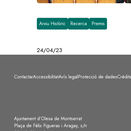
Arxiu Històric
Recerca
Premis
24/04/23
Contactar
Accessibilitat
Avís legal
Protecció de dades
Crèdit
Peu
Ajuntament d’Olesa de Montserrat
Plaça de Fèlix Figueras i Aragay, s/n