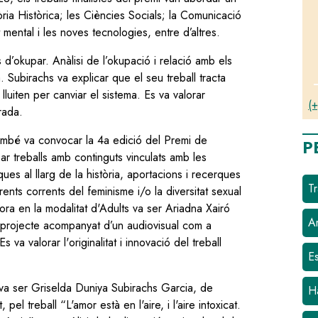
ia Històrica; les Ciències Socials; la Comunicació
t mental i les noves tecnologies, entre d’altres.
’okupar. Anàlisi de l’okupació i relació amb els
. Subirachs va explicar que el seu treball tracta
luiten per canviar el sistema. Es va valorar
(+
rada.
mbé va convocar la 4a edició del Premi de
P
ar
treballs amb continguts vinculats amb les
es al llarg de la història, aportacions i recerques
Tr
rents corrents del feminisme i/o la diversitat sexual
ora en la modalitat d'Adults va ser Ariadna Xairó
Ar
n projecte acompanyat d’un audiovisual com a
 va valorar l'originalitat i innovació del treball
E
a va ser Griselda Duniya Subirachs Garcia, de
H
l treball “L'amor està en l'aire, i l'aire intoxicat.