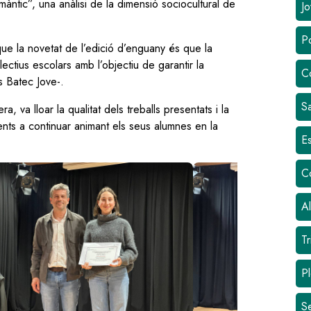
màntic”, una anàlisi de la dimensió sociocultural de
Jo
Po
que la novetat de l’edició d’enguany és que la
ectius escolars amb l’objectiu de garantir la
C
is Batec Jove-.
Sa
, va lloar la qualitat dels treballs presentats i la
nts a continuar animant els seus alumnes en la
Es
age
Image
C
Al
Tr
Pl
S