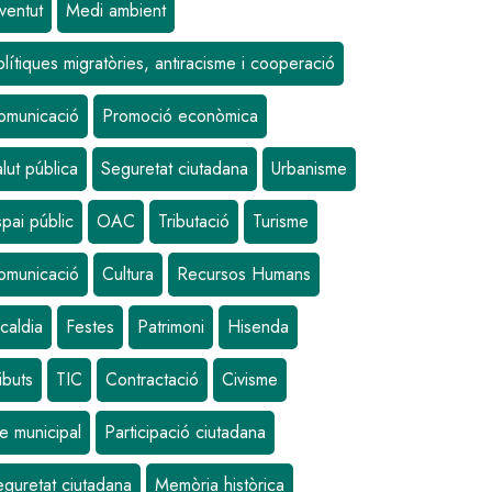
ventut
Medi ambient
lítiques migratòries, antiracisme i cooperació
omunicació
Promoció econòmica
lut pública
Seguretat ciutadana
Urbanisme
pai públic
OAC
Tributació
Turisme
Image
omunicació
Cultura
Recursos Humans
caldia
Festes
Patrimoni
Hisenda
ibuts
TIC
Contractació
Civisme
e municipal
Participació ciutadana
eguretat ciutadana
Memòria històrica