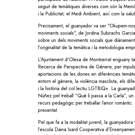
seguit de temàtiques diverses com són la Memòr
i la Publicitat; el Medi Ambient, així com la salu
Precisament, el guanyador va ser "Okupem-nos d
moviments socials",
de
Jordina Subirachs Garcia
sobre un dels moviments socials que diàriament l
l'originalitat de la temàtica i la metodologia emp
L'Ajuntament d'Olesa de Montserrat enguany ta
Recerca de Perspectiva de Gènere, per impuls
aportacions de les dones en diferències temàtiqu
entorn el gènere, la violència masclista, els dife
i la història del col·lectiu LGTBIQ+. La guanyad
Núñez pel treball “Què li passa a la Carla”, u
recurs pedagògic per treballar l’amor romàntic. Es
presentat.
Pel que fa a la modalitat juvenil, la guanyador
l’escola Daina Isard Cooperativa d’Ensenyament, pe