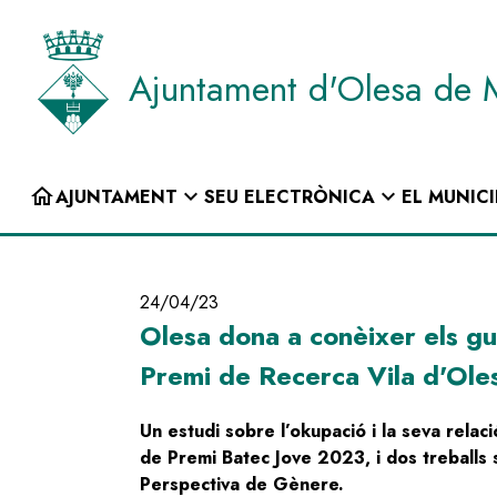
Vés
al
contingut
Ajuntament d'Olesa de 
INICI
home
expand_more
expand_more
AJUNTAMENT
SEU ELECTRÒNICA
EL MUNICI
Navegació
principal
24/04/23
Olesa dona a conèixer els gu
Premi de Recerca Vila d'Ole
Un estudi sobre l’okupació i la seva relac
de Premi Batec Jove 2023, i dos treballs
Perspectiva de Gènere.