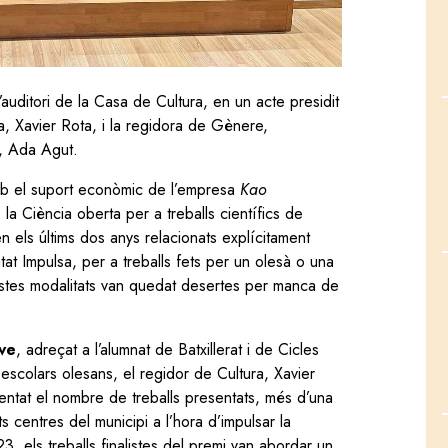
auditori de la Casa de Cultura, en un acte presidit
ra, Xavier Rota, i la regidora de Gènere,
, Ada Agut.
b el suport econòmic de l’empresa
Kao
 la Ciència oberta per a treballs científics de
n els últims dos anys relacionats explícitament
tat Impulsa, per a treballs fets per un olesà o una
estes modalitats van quedat desertes per manca de
ve
, adreçat a l’alumnat de Batxillerat i de Cicles
 escolars olesans, el regidor de Cultura, Xavier
ntat el nombre de treballs presentats, més d’una
ts centres del municipi a l’hora d’impulsar la
23, els treballs finalistes del premi van abordar un