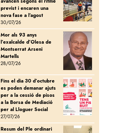
avancen segons el ritme
previst i encaren una
nova fase a l’agost
30/07/26
Mor als 93 anys
Image
l’exalcalde d’Olesa de
Montserrat Arseni
Martells
28/07/26
Fins el dia 30 d’octubre
Image
es poden demanar ajuts
per a la cessió de pisos
a la Borsa de Mediació
per al Lloguer Social
27/07/26
Resum del Ple ordinari
Image