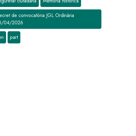
eguretat ciutadana
Memòria històrica
ecret de convocatòria JGL Ordinària
8/04/2026
en
part
nal del Turisme amb activitats relacionades amb el Camí de Sant J