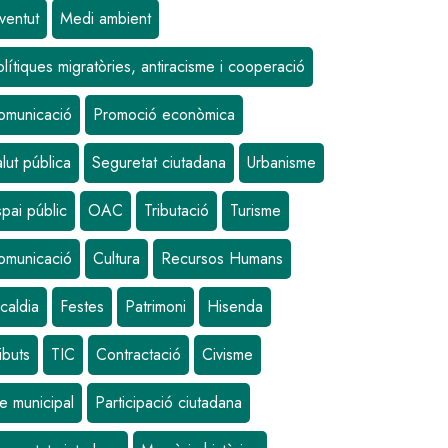
ventut
Medi ambient
lítiques migratòries, antiracisme i cooperació
omunicació
Promoció econòmica
lut pública
Seguretat ciutadana
Urbanisme
pai públic
OAC
Tributació
Turisme
omunicació
Cultura
Recursos Humans
caldia
Festes
Patrimoni
Hisenda
ibuts
TIC
Contractació
Civisme
e municipal
Participació ciutadana