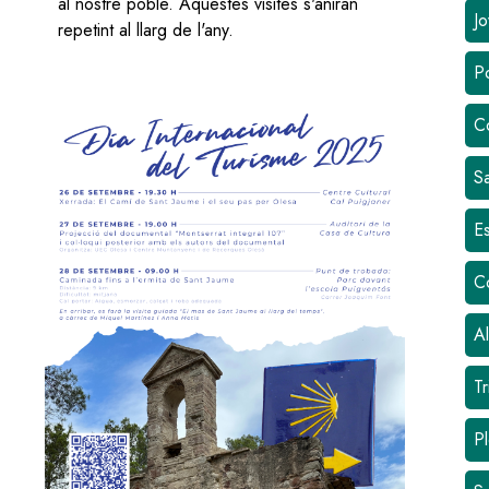
al nostre poble. Aquestes visites s'aniran
Jo
repetint al llarg de l'any.
Po
C
Sa
Es
C
Al
Tr
Pl