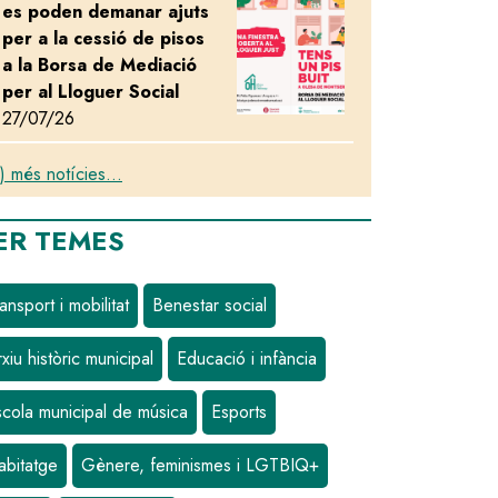
es poden demanar ajuts
per a la cessió de pisos
a la Borsa de Mediació
per al Lloguer Social
27/07/26
) més notícies...
ER TEMES
ansport i mobilitat
Benestar social
xiu històric municipal
Educació i infància
scola municipal de música
Esports
abitatge
Gènere, feminismes i LGTBIQ+