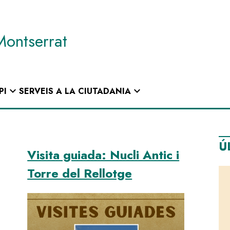
Montserrat
expand_more
expand_more
PI
SERVEIS A LA CIUTADANIA
Ú
Visita guiada: Nucli Antic i
Torre del Rellotge
Image