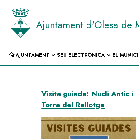
Vés
al
contingut
Ajuntament d'Olesa de 
INICI
home
expand_more
expand_more
AJUNTAMENT
SEU ELECTRÒNICA
EL MUNICI
Navegació
principal
Visita guiada: Nucli Antic i
Torre del Rellotge
Image