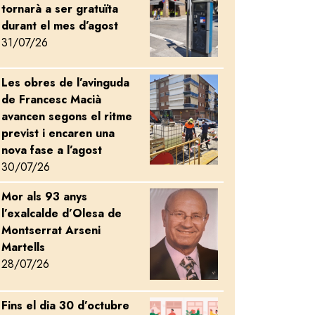
tornarà a ser gratuïta
durant el mes d’agost
31/07/26
Les obres de l’avinguda
Image
de Francesc Macià
avancen segons el ritme
previst i encaren una
nova fase a l’agost
30/07/26
Mor als 93 anys
Image
l’exalcalde d’Olesa de
Montserrat Arseni
Martells
28/07/26
Fins el dia 30 d’octubre
Image