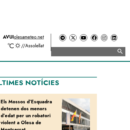
AVUI
olesameteo.net
ºC
//
Assolellat
search
Cerca
LTIMES NOTÍCIES
Els Mossos d’Esquadra
Image
detenen dos menors
d’edat per un robatori
violent a Olesa de
Montserrat