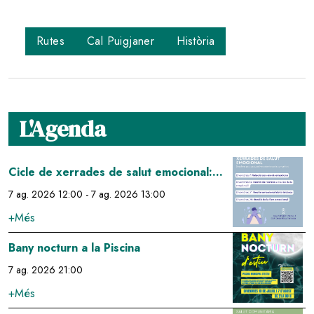
Rutes
Cal Puigjaner
Història
L'Agenda
Image
Cicle de xerrades de salut emocional:
relació cos-ment-emocions
7 ag. 2026 12:00
-
7 ag. 2026 13:00
+Més
Image
Bany nocturn a la Piscina
7 ag. 2026 21:00
+Més