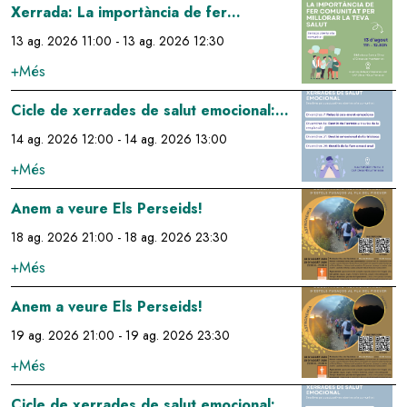
Image
Xerrada: La importància de fer
comunitat per millorar la teva salut
13 ag. 2026 11:00
-
13 ag. 2026 12:30
+Més
Image
Cicle de xerrades de salut emocional:
gestió de l'estrés a través de la
14 ag. 2026 12:00
-
14 ag. 2026 13:00
respiració
+Més
Image
Anem a veure Els Perseids!
18 ag. 2026 21:00
-
18 ag. 2026 23:30
+Més
Image
Anem a veure Els Perseids!
19 ag. 2026 21:00
-
19 ag. 2026 23:30
+Més
Image
Cicle de xerrades de salut emocional: