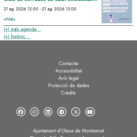
gestió emocional de la tristesa
21 ag. 2026 12:00
-
21 ag. 2026 13:00
+Més
(+) més agenda...
(+) històric...
Contactar
Peu
Accessibilitat
Avís legal
Protecció de dades
Crèdits
Ajuntament d’Olesa de Montserrat