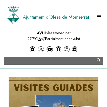
Vés
al
contingut
menu
Ajuntament d'Olesa de Montserrat
Menú 
AVUI
olesameteo.net
27.7ºC
//
Parcialment ennovulat
search
Cerca
Image