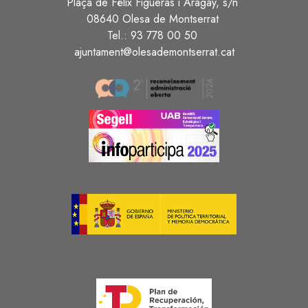
Plaça de Fèlix Figueras i Aragay, s/n
08640 Olesa de Montserrat
Tel.: 93 778 00 50
ajuntament@olesademontserrat.cat
Image
Image
Image
Image