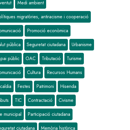
ventut
Medi ambient
lítiques migratòries, antiracisme i cooperació
omunicació
Promoció econòmica
lut pública
Seguretat ciutadana
Urbanisme
pai públic
OAC
Tributació
Turisme
omunicació
Cultura
Recursos Humans
caldia
Festes
Patrimoni
Hisenda
ibuts
TIC
Contractació
Civisme
e municipal
Participació ciutadana
eguretat ciutadana
Memòria històrica