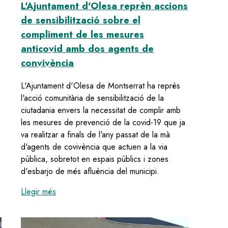
ions informatives sobre els temes urbanístics que afecten cada barr
L'Ajuntament d'Olesa reprèn accions
de sensibilització sobre el
compliment de les mesures
anticovid amb dos agents de
convivència
L'Ajuntament d'Olesa de Montserrat ha reprès
l'acció comunitària de sensibilització de la
ciutadania envers la necessitat de complir amb
les mesures de prevenció de la covid-19 que ja
va realitzar a finals de l'any passat de la mà
d'agents de covivència que actuen a la via
pública, sobretot en espais públics i zones
d'esbarjo de més afluència del municipi.
:
L'Ajuntament d'Olesa reprèn accions de sensibil
Llegir més