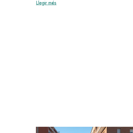
:
L'Ajuntament inicia un cicle de sess
Llegir més