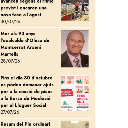
avancen segons el ritme
previst i encaren una
nova fase a l’agost
30/07/26
Mor als 93 anys
Image
l’exalcalde d’Olesa de
rol de la població de coloms
Montserrat Arseni
Martells
28/07/26
Fins el dia 30 d’octubre
Image
es poden demanar ajuts
per a la cessió de pisos
a la Borsa de Mediació
per al Lloguer Social
27/07/26
Resum del Ple ordinari
Image