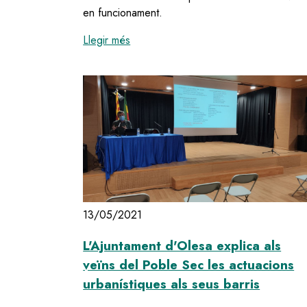
en funcionament.
:
Olesa estrena dos tòtems digitals in
Llegir més
13/05/2021
L'Ajuntament d'Olesa explica als
veïns del Poble Sec les actuacions
urbanístiques als seus barris