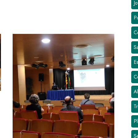
Jo
Po
formatius per potenciar la comunicació amb la ciutadania
C
Sa
Es
C
Al
Tr
Pl
S