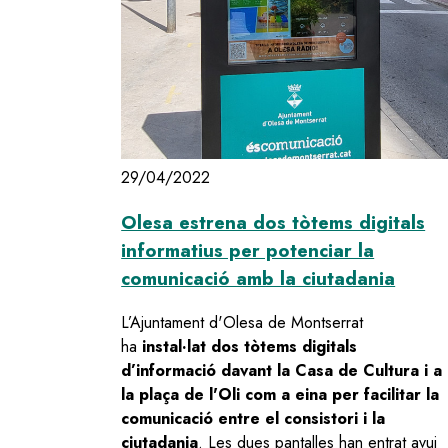
29/04/2022
Olesa estrena dos tòtems digitals
informatius per potenciar la
comunicació amb la ciutadania
L’Ajuntament d'Olesa de Montserrat
ha
instal·lat dos tòtems digitals
d’informació davant la Casa de Cultura i a
la plaça de l'Oli com a eina per facilitar la
comunicació entre el consistori i la
ciutadania
. Les dues pantalles han entrat avui