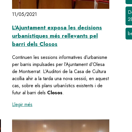
D
11/05/2021
2
L'Ajuntament exposa les decisions
b
urbanístiques més rellevants pel
ns del Poble Sec les actuacions urbanístiques als seus barris
barri dels Closos
Continuen les sessions informatives d’urbanisme
per barris impulsades per l’Ajuntament d’Olesa
de Montserrat. L’Auditori de la Casa de Cultura
acollia ahir a la tarda una nova sessió, en aquest
cas, sobre els plans urbanístics existents i de
futur al barri dels
Closos
.
:
L'Ajuntament exposa les decisions urbanístiques 
Llegir més