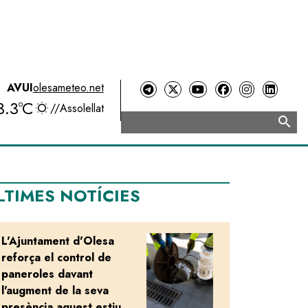
AVUI
olesameteo.net
3.3ºC
//
Assolellat
search
Cerca
LTIMES NOTÍCIES
L'Ajuntament d'Olesa
Image
reforça el control de
paneroles davant
l'augment de la seva
presència aquest estiu