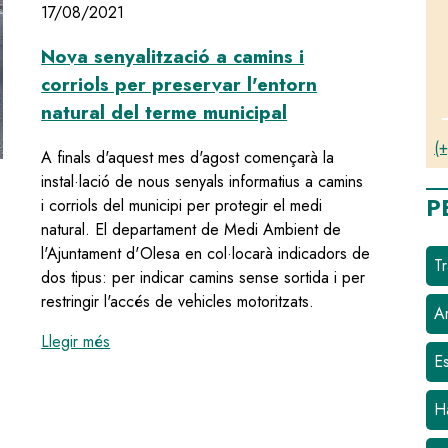
17/08/2021
Nova senyalització a camins i
corriols per preservar l'entorn
natural del terme municipal
(+
A finals d'aquest mes d'agost començarà la
instal·lació de nous senyals informatius a camins
P
i corriols del municipi per protegir el medi
natural. El departament de Medi Ambient de
l'Ajuntament d'Olesa en col·locarà indicadors de
Tr
dos tipus: per indicar camins sense sortida i per
restringir l'accés de vehicles motoritzats.
Ar
:
Nova senyalització a camins i corriols per preser
Llegir més
E
H