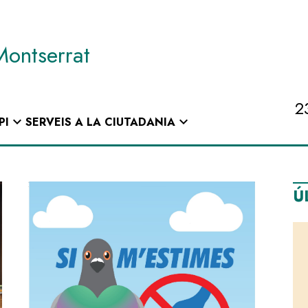
Montserrat
2
expand_more
expand_more
PI
SERVEIS A LA CIUTADANIA
Ú