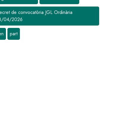
ecret de convocatòria JGL Ordinària
8/04/2026
en
part
més rellevants pel barri dels Closos