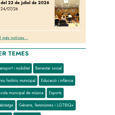
del 23 de juliol de 2026
24/07/26
) més notícies...
ER TEMES
ansport i mobilitat
Benestar social
xiu històric municipal
Educació i infància
var l'entorn natural del terme municipal
scola municipal de música
Esports
abitatge
Gènere, feminismes i LGTBIQ+