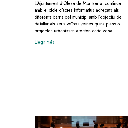
L’Ajuntament d’Olesa de Montserrat continua
amb el cicle d’actes informatius adreçats als
diferents barris del municipi amb l’objectiu de
detallar als seus veïns i veïnes quins plans o
projectes urbanístics afecten cada zona.
:
L'Ajuntament d'Olesa explica als veï
Llegir més