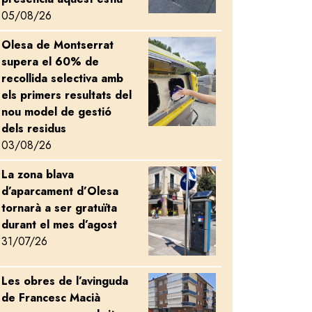
05/08/26
Olesa de Montserrat
Image
supera el 60% de
recollida selectiva amb
els primers resultats del
nou model de gestió
dels residus
03/08/26
La zona blava
Image
d’aparcament d’Olesa
tornarà a ser gratuïta
durant el mes d’agost
31/07/26
formativa
Les obres de l’avinguda
Image
de Francesc Macià