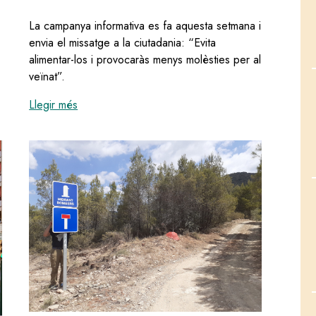
La campanya informativa es fa aquesta setmana i
envia el missatge a la ciutadania: “Evita
alimentar-los i provocaràs menys molèsties per al
veïnat”.
:
L'Ajuntament engega una nova campanya de cont
Llegir més