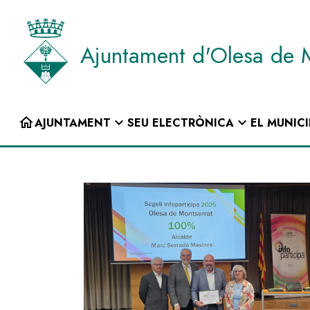
Vés
al
contingut
Ajuntament d'Olesa de 
INICI
home
expand_more
expand_more
AJUNTAMENT
SEU ELECTRÒNICA
EL MUNICI
Navegació
principal