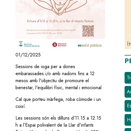
(+
01/12/2025
P
Sessions de ioga per a dones
embarassades i/o amb nadons fins a 12
Tr
mesos amb l'objectiu de promoure el
benestar, l'equilibri físic, mental i emocional.
Ar
Cal que porteu màrfega, roba còmode i un
E
coixí.
Les sessions són els dilluns d’11.15 a 12.15
H
h a l’Espai polivalent de la Llar d'infants