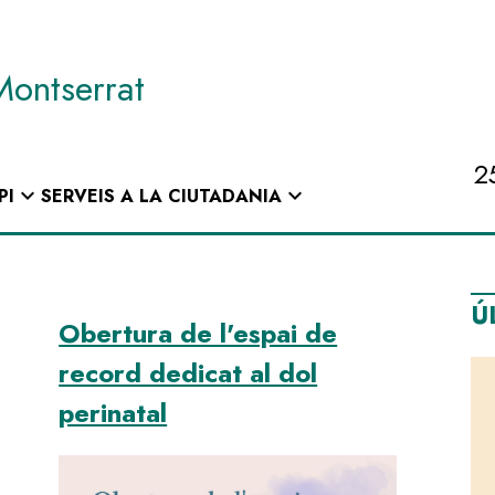
Montserrat
2
expand_more
expand_more
PI
SERVEIS A LA CIUTADANIA
Ú
Obertura de l'espai de
record dedicat al dol
perinatal
Image