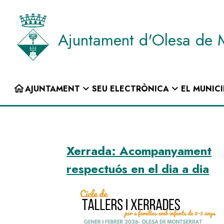
Vés
al
contingut
Ajuntament d'Olesa de 
INICI
home
expand_more
expand_more
AJUNTAMENT
SEU ELECTRÒNICA
EL MUNICI
Navegació
principal
Xerrada: Acompanyament
respectuós en el dia a dia
Image