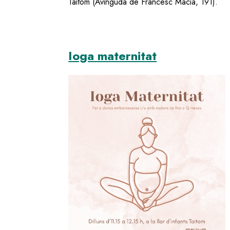
Taitom (Avinguda de Francesc Macià, 191).
Ioga maternitat
Image