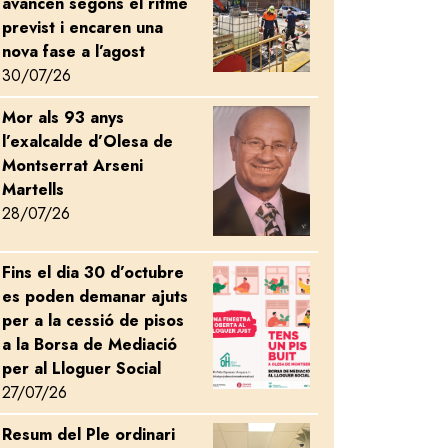
avancen segons el ritme
previst i encaren una
nova fase a l’agost
30/07/26
Mor als 93 anys
Image
l’exalcalde d’Olesa de
Montserrat Arseni
Martells
28/07/26
Fins el dia 30 d’octubre
Image
es poden demanar ajuts
per a la cessió de pisos
a la Borsa de Mediació
per al Lloguer Social
27/07/26
Resum del Ple ordinari
Image