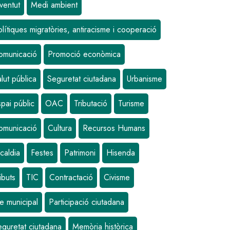
ventut
Medi ambient
lítiques migratòries, antiracisme i cooperació
omunicació
Promoció econòmica
lut pública
Seguretat ciutadana
Urbanisme
pai públic
OAC
Tributació
Turisme
omunicació
Cultura
Recursos Humans
caldia
Festes
Patrimoni
Hisenda
ibuts
TIC
Contractació
Civisme
e municipal
Participació ciutadana
eguretat ciutadana
Memòria històrica