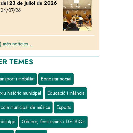
del 23 de juliol de 2026
24/07/26
) més notícies...
ER TEMES
ansport i mobilitat
Benestar social
xiu històric municipal
Educació i infància
scola municipal de música
Esports
abitatge
Gènere, feminismes i LGTBIQ+