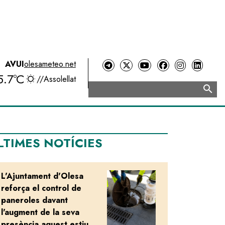
AVUI
olesameteo.net
5.7ºC
//
Assolellat
search
Cerca
LTIMES NOTÍCIES
L'Ajuntament d'Olesa
Image
reforça el control de
paneroles davant
l'augment de la seva
presència aquest estiu