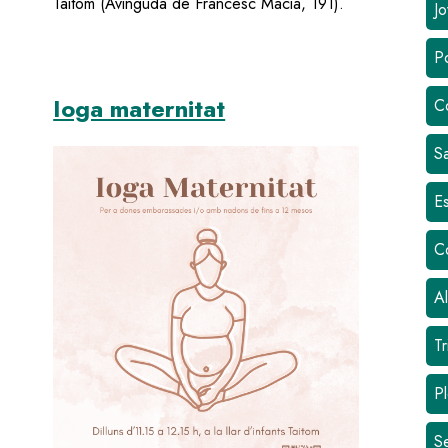
Taitom (Avinguda de Francesc Macià, 191).
Jo
Po
Ioga maternitat
C
Sa
Image
Es
C
Al
Tr
Pl
S