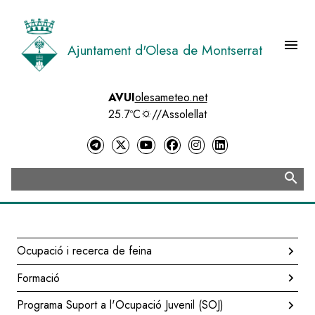
Vés
al
contingut
menu
Ajuntament d'Olesa de Montserrat
Menú 
AVUI
olesameteo.net
25.7ºC
//
Assolellat
search
Cerca
Ocupació i recerca de feina
Navegació
Formació
principal
Programa Suport a l'Ocupació Juvenil (SOJ)