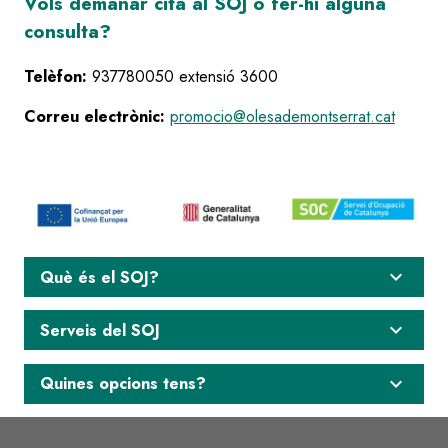
Vols demanar cita al SOJ o fer-hi alguna
consulta?
Telèfon:
937780050 extensió 3600
Correu electrònic:
promocio@olesademontserrat.cat
expand_more
Què és el SOJ?
expand_more
Serveis del SOJ
expand_more
Quines opcions tens?