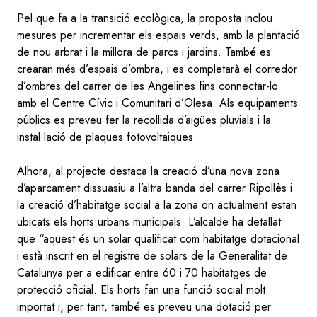
Pel que fa a la transició ecològica, la proposta inclou
mesures per incrementar els espais verds, amb la plantació
de nou arbrat i la millora de parcs i jardins. També es
crearan més d’espais d’ombra, i es completarà el corredor
d’ombres del carrer de les Angelines fins connectar-lo
amb el Centre Cívic i Comunitari d’Olesa. Als equipaments
públics es preveu fer la recollida d’aigües pluvials i la
instal·lació de plaques fotovoltaiques.
Alhora, al projecte destaca la creació d’una nova zona
d’aparcament dissuasiu a l’altra banda del carrer Ripollès i
la creació d’habitatge social a la zona on actualment estan
ubicats els horts urbans municipals. L’alcalde ha detallat
que “aquest és un solar qualificat com habitatge dotacional
i està inscrit en el registre de solars de la Generalitat de
Catalunya per a edificar entre 60 i 70 habitatges de
protecció oficial. Els horts fan una funció social molt
importat i, per tant, també es preveu una dotació per