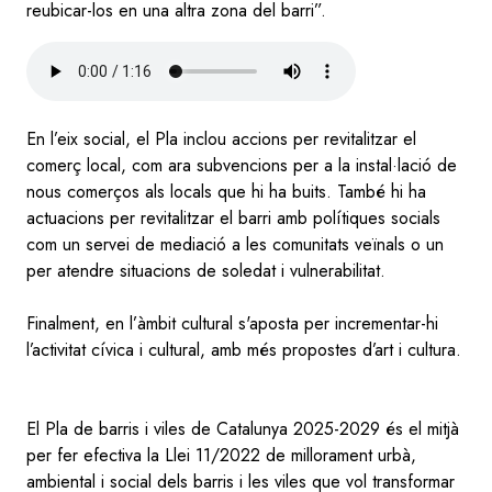
reubicar-los en una altra zona del barri”.
Audio
file
En l’eix social, el Pla inclou accions per revitalitzar el
comerç local, com ara subvencions per a la instal·lació de
nous comerços als locals que hi ha buits. També hi ha
actuacions per revitalitzar el barri amb polítiques socials
com un servei de mediació a les comunitats veïnals o un
per atendre situacions de soledat i vulnerabilitat.
Finalment, en l’àmbit cultural s'aposta per incrementar-hi
l’activitat cívica i cultural, amb més propostes d’art i cultura.
El Pla de barris i viles de Catalunya 2025-2029 és el mitjà
per fer efectiva la Llei 11/2022 de millorament urbà,
ambiental i social dels barris i les viles que vol transformar