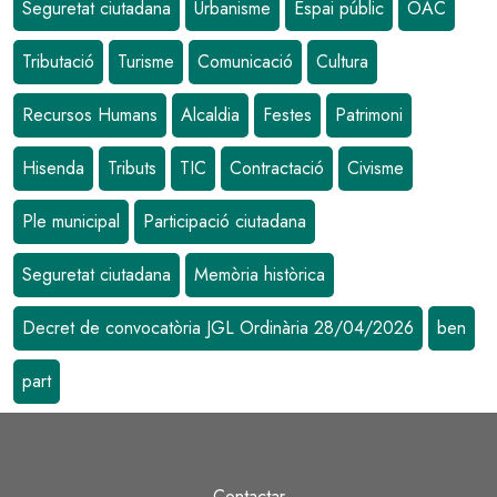
Seguretat ciutadana
Urbanisme
Espai públic
OAC
Tributació
Turisme
Comunicació
Cultura
Recursos Humans
Alcaldia
Festes
Patrimoni
Hisenda
Tributs
TIC
Contractació
Civisme
Ple municipal
Participació ciutadana
Seguretat ciutadana
Memòria històrica
Decret de convocatòria JGL Ordinària 28/04/2026
ben
part
Contactar