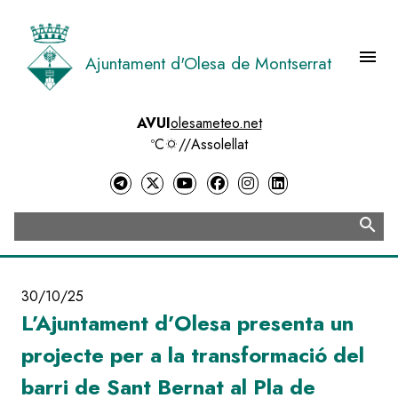
Vés
al
contingut
menu
Ajuntament d'Olesa de Montserrat
Menú 
AVUI
olesameteo.net
ºC
//
Assolellat
search
Cerca
30/10/25
L’Ajuntament d’Olesa presenta un
projecte per a la transformació del
barri de Sant Bernat al Pla de