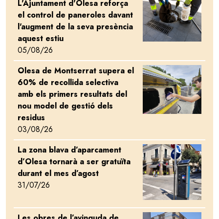
L'Ajuntament d'Olesa reforça
Image
el control de paneroles davant
l'augment de la seva presència
aquest estiu
05/08/26
Olesa de Montserrat supera el
Image
60% de recollida selectiva
amb els primers resultats del
nou model de gestió dels
residus
03/08/26
La zona blava d’aparcament
Image
d’Olesa tornarà a ser gratuïta
durant el mes d’agost
31/07/26
Les obres de l’avinguda de
Image