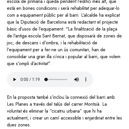
escola de primària i queda pendent l’edifici més alt, que
està en bones condicions i serà rehabilitat per adequar-lo
com a equipament públic per al barri. L’alcalde ha explicat
que la Diputació de Barcelona està redactant el projecte
bàsic d’usos de l’equipament: "La finalització de la plaça
de l'antiga escola Sant Bernat, que disposarà de zones de
joc, de descans i d'ombra, i la rehabilitació de
l'equipament per a fer-ne un ús comunitari, han de
consolidar una gran illa cívica i popular al barri, que volem
que s'ompli d'activitat".
Audio
file
En la proposta també s’inclou la connexió del barri amb
Les Planes a través del talús del carrer Montsià. La
voluntat és eliminar la “cicatriu urbana” que hi ha
actualment, i crear un camí accessible i enjardinat entre les
dues zones.