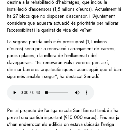
destina a la rehabilitació d’habitatges, que inclou la
instal·lació d’ascensors (1,5 milions d’euros). Actualment hi
ha 27 blocs que no disposen d’ascensor, i l’Ajuntament
considera que aquesta actuació és prioritària per millorar
l’accessibilitat i la qualitat de vida del veïnat.
La segona partida amb més pressupost (1,1 milions
d'euros) seria per a renovació i arranjament de carrers,
parcs i places, i la millora de l’enllumenat i del
clavegueram. “Es renovaran vials i voreres per, així,
eliminar barreres arquitectòniques i aconseguir que el barri
sigui més amable i segur”, ha destacat Serradó.
Audio
file
Per al projecte de l’antiga escola Sant Bernat també s’ha
previst una partida important (910.000 euros). Fins ara ja
s'han enderrocat els edificis on estava ubicada l’antiga