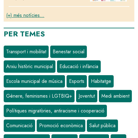
(+) més notícies...
PER TEMES
Transport i mobilitat
Benestar social
Arxiu històric municipal
Educació i infància
Escola municipal de música
Esports
Habitatge
Gènere, feminismes i LGTBIQ+
Joventut
Medi ambient
Polítiques migratòries, antiracisme i cooperació
Comunicació
Promoció econòmica
Salut pública