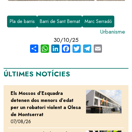
Pla de barris
Barri de Sant Bernat
Marc Serradó
Urbanisme
30/10/25
Share
WhatsApp
LinkedIn
Facebook
Twitter
Telegram
Email
ÚLTIMES NOTÍCIES
Els Mossos d’Esquadra
Image
detenen dos menors d’edat
per un robatori violent a Olesa
de Montserrat
07/08/26