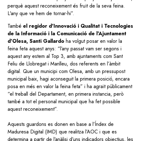
perquè aquest reconeixement és fruït de la seva feina.
L'any que ve hem de tornar-hi”.
També
el regidor d'Innovació i Qualitat i Tecnologies
de la Informació i la Comunicació de l'Ajuntament
d'Olesa, Santi Gallardo
ha volgut posar en valor la
feina feta aquest anys: “l’any passat vam ser segons i
aquest any estem al Top 3, amb ajuntaments com Sant
Feliu de Llobregat i Manlleu, dos referents en l’àmbit
digital. Que un municipi com Olesa, amb un pressupost
municipal baix, hagi aconseguit la primera posició, encara
posa en més en valor la feina feta” i ha agraït públicament
“el treball del Departament, en primera instancia, però
també a tot el personal municipal que ha fet possible
aquest reconeixement”.
Aquests guardons es donen en base a l’Índex de
Maduresa Digital (IMD) que realitza l’AOC i que es
determina a partir de l’anàlisi d’uns indicadors objectius, les