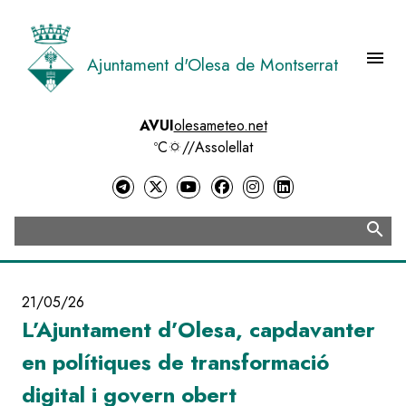
Vés
al
contingut
menu
Ajuntament d'Olesa de Montserrat
Menú 
AVUI
olesameteo.net
ºC
//
Assolellat
search
Cerca
21/05/26
L’Ajuntament d’Olesa, capdavanter
en polítiques de transformació
digital i govern obert