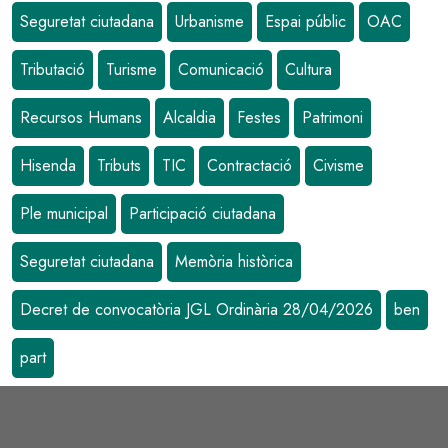
Seguretat ciutadana
Urbanisme
Espai públic
OAC
Tributació
Turisme
Comunicació
Cultura
Recursos Humans
Alcaldia
Festes
Patrimoni
Hisenda
Tributs
TIC
Contractació
Civisme
Ple municipal
Participació ciutadana
Seguretat ciutadana
Memòria històrica
Decret de convocatòria JGL Ordinària 28/04/2026
ben
part