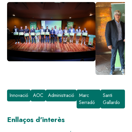
Image
Image
Innovació
AOC
Administració
Marc
Santi
Serradó
Gallardo
Enllaços d'interès