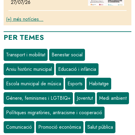
27/07/26
(+) més notícies...
PER TEMES
Transport i mobilitat
Benestar social
Arxiu històric municipal
Educació i infància
Escola municipal de música
Esports
Habitatge
Gènere, feminismes i LGTBIQ+
Joventut
Medi ambient
Polítiques migratòries, antiracisme i cooperació
Comunicació
Promoció econòmica
Salut pública