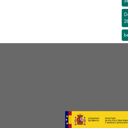
S
D
2
b
s
Image