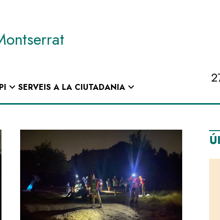
Montserrat
2
expand_more
expand_more
PI
SERVEIS A LA CIUTADANIA
Ú