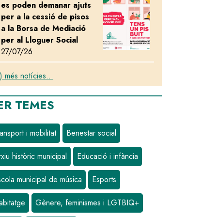
es poden demanar ajuts
per a la cessió de pisos
turna per veure Els Perseids
a la Borsa de Mediació
per al Lloguer Social
27/07/26
) més notícies...
ER TEMES
ansport i mobilitat
Benestar social
xiu històric municipal
Educació i infància
scola municipal de música
Esports
abitatge
Gènere, feminismes i LGTBIQ+