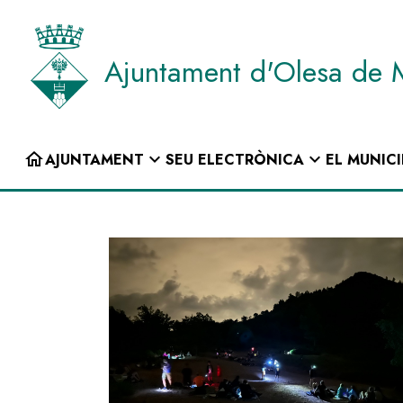
Vés
al
contingut
Ajuntament d'Olesa de 
INICI
home
expand_more
expand_more
AJUNTAMENT
SEU ELECTRÒNICA
EL MUNICI
Navegació
principal