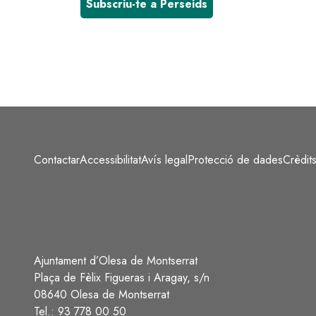
Subscriu-te a Perseids
Contactar
Accessibilitat
Avís legal
Protecció de dades
Crèdit
Peu
Ajuntament d’Olesa de Montserrat
Plaça de Fèlix Figueras i Aragay, s/n
08640 Olesa de Montserrat
Tel.: 93 778 00 50