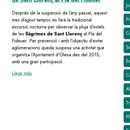
Jo
Després de la suspensió de l’any passat, aquest
Po
mes d’agost tampoc es farà la tradicional
excursió nocturna per observar la pluja d’estels
C
de les
llàgrimes de Sant Llorenç
al Pla del
Fideuer. Per prevenció i amb l’objectiu d’evitar
Sa
aglomeracions queda suspesa una activitat que
organitza l’Ajuntament d’Olesa des del 2015,
Es
amb una gran participació.
:
Suspesa per segon any consecutiu l’excursió per 
Llegir més
C
Al
excursió nocturna per veure Els Perseids
Tr
Pl