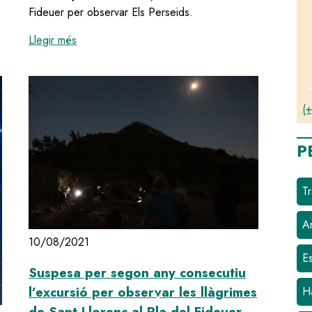
a veure Els Perseids
Fideuer per observar Els Perseids.
:
L'Ajuntament d'Olesa organitza una excursió noc
Llegir més
(+
P
Tr
Ar
10/08/2021
E
Suspesa per segon any consecutiu
l’excursió per observar les llàgrimes
H
de Sant Llorenç al Pla del Fideuer