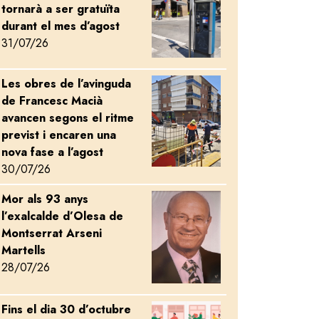
tornarà a ser gratuïta
durant el mes d’agost
31/07/26
Les obres de l’avinguda
Image
de Francesc Macià
avancen segons el ritme
previst i encaren una
nova fase a l’agost
30/07/26
Mor als 93 anys
Image
l’exalcalde d’Olesa de
Montserrat Arseni
Martells
28/07/26
Fins el dia 30 d’octubre
Image