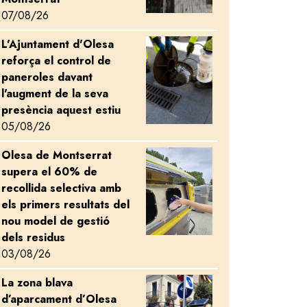
07/08/26
L'Ajuntament d'Olesa
Image
reforça el control de
paneroles davant
l'augment de la seva
presència aquest estiu
05/08/26
Olesa de Montserrat
Image
supera el 60% de
s Perseids
recollida selectiva amb
els primers resultats del
nou model de gestió
dels residus
03/08/26
La zona blava
Image
d’aparcament d’Olesa