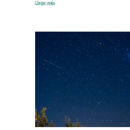
:
Èxit de la sortida nocturna per anar 
Llegir més