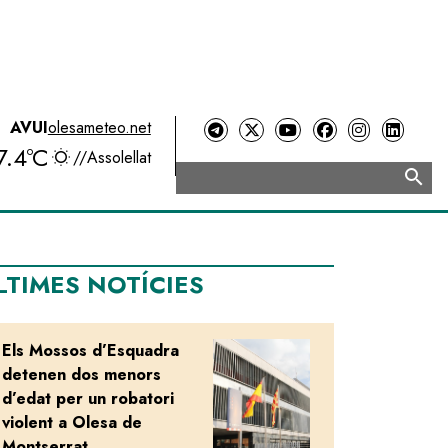
AVUI
olesameteo.net
7.4ºC
//
Assolellat
search
Cerca
LTIMES NOTÍCIES
Els Mossos d’Esquadra
Image
detenen dos menors
d’edat per un robatori
violent a Olesa de
Montserrat