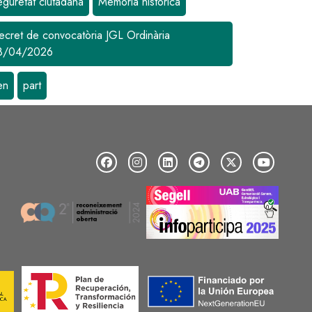
eguretat ciutadana
Memòria històrica
ecret de convocatòria JGL Ordinària
8/04/2026
en
part
Image
Image
Image
Image