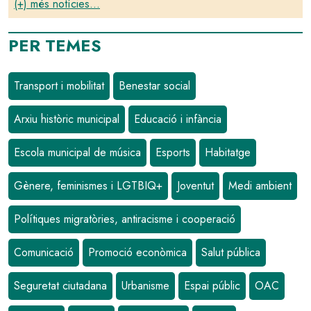
(+) més notícies...
PER TEMES
Transport i mobilitat
Benestar social
Arxiu històric municipal
Educació i infància
Escola municipal de música
Esports
Habitatge
Gènere, feminismes i LGTBIQ+
Joventut
Medi ambient
Polítiques migratòries, antiracisme i cooperació
Comunicació
Promoció econòmica
Salut pública
Seguretat ciutadana
Urbanisme
Espai públic
OAC