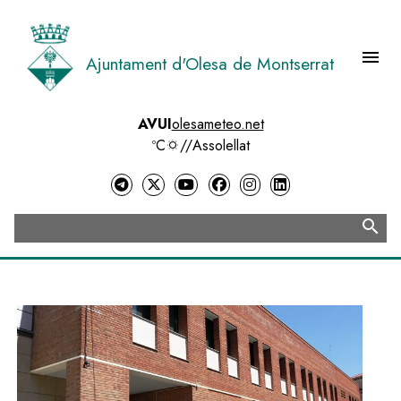
Vés
al
contingut
menu
Ajuntament d'Olesa de Montserrat
Menú 
AVUI
olesameteo.net
ºC
//
Assolellat
search
Cerca