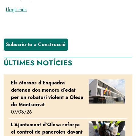
:
Rebuig unànime dels Ajuntaments afectats pel projec
Llegir més
Subscriu-te a Construcció
ÚLTIMES NOTÍCIES
Els Mossos d’Esquadra
Image
detenen dos menors d’edat
per un robatori violent a Olesa
de Montserrat
07/08/26
L'Ajuntament d'Olesa reforça
Image
el control de paneroles davant