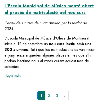
L'Escola Municipal de Música manté obert
el procés de matriculació pel nou curs
Cartell dels cursos de curta durada per la tardor de
2024.
L'Escola Municipal de Música d'Olesa de Montserrat
inicia el 12 de setembre un
nou curs lectiu amb uns
300 alumnes
. Tot i que les matriculacions es van iniciar
el juny, encara queden algunes places en les que s'hi
podran inscriure nous alumnes durant aquest mes de
setembre.
:
L'Escola Municipal de Música manté obert el procés
Llegir més
Pàgina
1
Page
2
Page
3
Paginació
actual