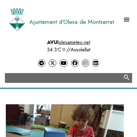
Vés
al
contingut
menu
Ajuntament d'Olesa de Montserrat
Menú 
AVUI
olesameteo.net
34.3ºC
//
Assolellat
search
Cerca