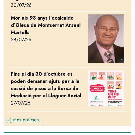
30/07/26
Mor als 93 anys l’exalcalde
Image
d’Olesa de Montserrat Arseni
Martells
28/07/26
Fins el dia 30 d’octubre es
Image
poden demanar ajuts per a la
cessió de pisos a la Borsa de
Mediació per al Lloguer Social
27/07/26
(+) més notícies...