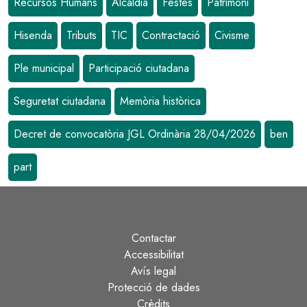
Recursos Humans
Alcaldia
Festes
Patrimoni
Hisenda
Tributs
TIC
Contractació
Civisme
Ple municipal
Participació ciutadana
Seguretat ciutadana
Memòria històrica
Decret de convocatòria JGL Ordinària 28/04/2026
ben
part
Contactar
Peu
Accessibilitat
Avís legal
Protecció de dades
Crèdits