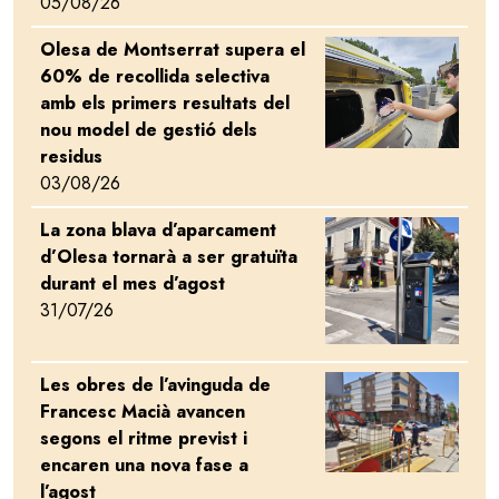
05/08/26
Olesa de Montserrat supera el
Image
60% de recollida selectiva
amb els primers resultats del
nou model de gestió dels
residus
03/08/26
La zona blava d’aparcament
Image
d’Olesa tornarà a ser gratuïta
durant el mes d’agost
31/07/26
Les obres de l’avinguda de
Image
Francesc Macià avancen
segons el ritme previst i
encaren una nova fase a
l’agost