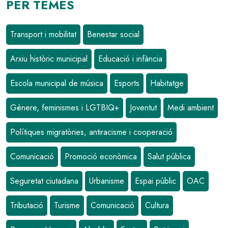
PER TEMES
Transport i mobilitat
Benestar social
Arxiu històric municipal
Educació i infància
Escola municipal de música
Esports
Habitatge
Gènere, feminismes i LGTBIQ+
Joventut
Medi ambient
Polítiques migratòries, antiracisme i cooperació
Comunicació
Promoció econòmica
Salut pública
Seguretat ciutadana
Urbanisme
Espai públic
OAC
Tributació
Turisme
Comunicació
Cultura