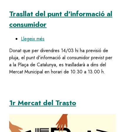
Trasllat del punt d'informació al
consumidor
Llegeix més
sobre
Trasllat
Donat que per divendres 14/03 hi ha previsió de
del
pluja, el punt d'informació al consumidor previst per
punt
a la Plaça de Catalunya, es traslladarà a dins del
d'informació
Mercat Municipal en horari de 10.30 a 13.00 h.
al
consumidor
1r Mercat del Trasto
Image