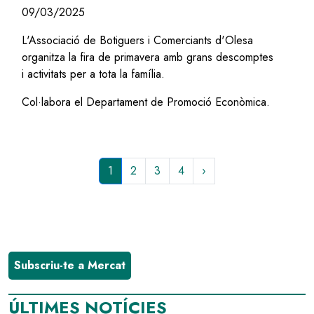
09/03/2025
L'Associació de Botiguers i Comerciants d'Olesa
organitza la fira de primavera amb grans descomptes
i activitats per a tota la família.
Col·labora el Departament de Promoció Econòmica.
Pàgina
1
Page
2
Page
3
Page
4
Paginació
actual
Subscriu-te a Mercat
ÚLTIMES NOTÍCIES