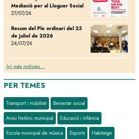
Mediació per al Lloguer Social
27/07/26
Resum del Ple ordinari del 23
Image
de juliol de 2026
24/07/26
(+) més notícies...
PER TEMES
Transport i mobilitat
Benestar social
Arxiu històric municipal
Educació i infància
Escola municipal de música
Esports
Habitatge