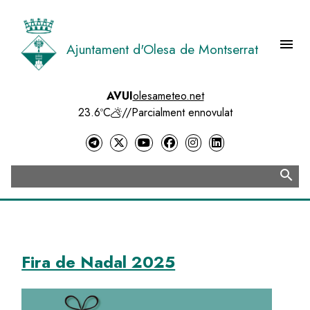
Vés
al
contingut
menu
Ajuntament d'Olesa de Montserrat
Menú 
AVUI
olesameteo.net
23.6ºC
//
Parcialment ennovulat
search
Cerca
Fira de Nadal 2025
Image