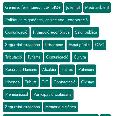
Gènere, feminismes i LGTBIQ+
Joventut
Medi ambient
Polítiques migratòries, antiracisme i cooperació
Comunicació
Promoció econòmica
Salut pública
Seguretat ciutadana
Urbanisme
Espai públic
OAC
Tributació
Turisme
Comunicació
Cultura
Recursos Humans
Alcaldia
Festes
Patrimoni
Hisenda
Tributs
TIC
Contractació
Civisme
Ple municipal
Participació ciutadana
Seguretat ciutadana
Memòria històrica