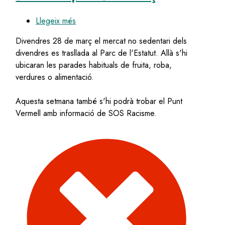
Llegeix més
sobre
Reubicació
Divendres 28 de març el mercat no sedentari dels
del
divendres es trasllada al Parc de l'Estatut. Allà s'hi
mercat
ubicaran les parades habituals de fruita, roba,
no
verdures o alimentació.
sedentari
pel
Aquesta setmana també s'hi podrà trobar el Punt
28
Vermell amb informació de SOS Racisme.
de
març