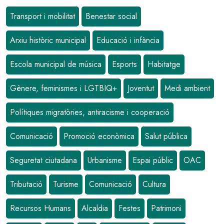
Transport i mobilitat
Benestar social
Arxiu històric municipal
Educació i infància
Escola municipal de música
Esports
Habitatge
Gènere, feminismes i LGTBIQ+
Joventut
Medi ambient
Polítiques migratòries, antiracisme i cooperació
Comunicació
Promoció econòmica
Salut pública
Seguretat ciutadana
Urbanisme
Espai públic
OAC
Tributació
Turisme
Comunicació
Cultura
Recursos Humans
Alcaldia
Festes
Patrimoni