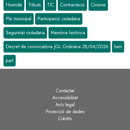
Hisenda
Tributs
TIC
Contractació
Civisme
Ple municipal
Participació ciutadana
Seguretat ciutadana
Memòria històrica
Decret de convocatòria JGL Ordinària 28/04/2026
ben
part
Contactar
Peu
Accessibilitat
Avís legal
Protecció de dades
Crèdits