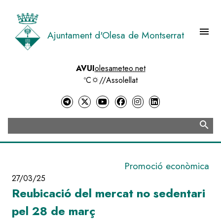
Vés
al
contingut
menu
Ajuntament d'Olesa de Montserrat
Menú 
AVUI
olesameteo.net
ºC
//
Assolellat
search
Cerca
Promoció econòmica
27/03/25
Reubicació del mercat no sedentari
pel 28 de març