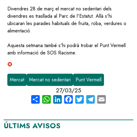
Divendres 28 de març el mercat no sedentari dels
divendres es trasllada al Parc de l'Estatut. Allà s'hi
ubicaran les parades habituals de fruita, roba, verdures o
alimentació.
Aquesta setmana també s'hi podrà trobar el Punt Vermell
amb informació de SOS Racisme.
Mercat
Mercat no sedentari
Punt Vermell
27/03/25
Share
WhatsApp
LinkedIn
Facebook
Twitter
Telegram
Email
ÚLTIMS AVISOS