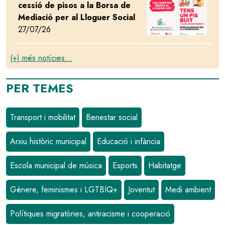
cessió de pisos a la Borsa de
Mediació per al Lloguer Social
27/07/26
(+) més notícies...
PER TEMES
Transport i mobilitat
Benestar social
Arxiu històric municipal
Educació i infància
Escola municipal de música
Esports
Habitatge
Gènere, feminismes i LGTBIQ+
Joventut
Medi ambient
Polítiques migratòries, antiracisme i cooperació