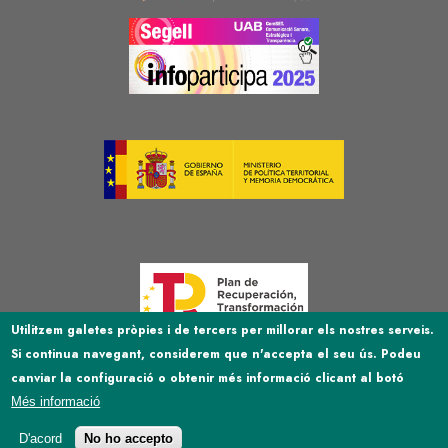
Image
Image
Image
Utilitzem galetes pròpies i de tercers per millorar els nostres serveis.
Si continua navegant, considerem que n'accepta el seu ús. Podeu
Image
canviar la configuració o obtenir més informació clicant al botó
Més informació
D'acord
No ho accepto