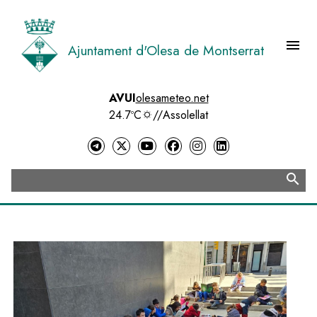
Vés
al
contingut
menu
Ajuntament d'Olesa de Montserrat
Menú 
AVUI
olesameteo.net
24.7ºC
//
Assolellat
search
Cerca