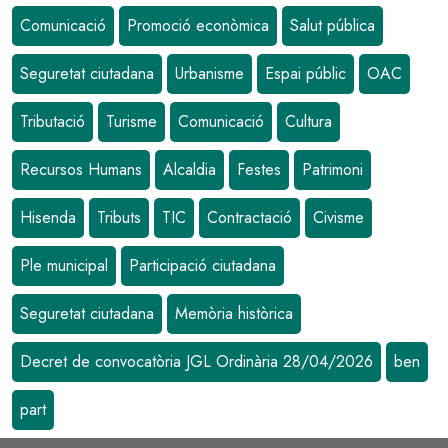
Comunicació
Promoció econòmica
Salut pública
Seguretat ciutadana
Urbanisme
Espai públic
OAC
Tributació
Turisme
Comunicació
Cultura
Recursos Humans
Alcaldia
Festes
Patrimoni
Hisenda
Tributs
TIC
Contractació
Civisme
Ple municipal
Participació ciutadana
Seguretat ciutadana
Memòria històrica
Decret de convocatòria JGL Ordinària 28/04/2026
ben
part