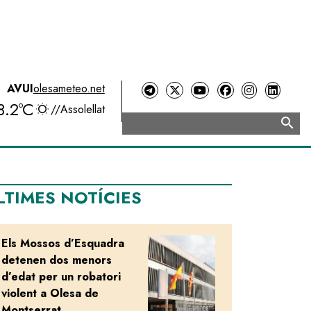
AVUI
olesameteo.net
8.2ºC
//
Assolellat
search
Cerca
LTIMES NOTÍCIES
Els Mossos d’Esquadra
Image
detenen dos menors
d’edat per un robatori
violent a Olesa de
Montserrat