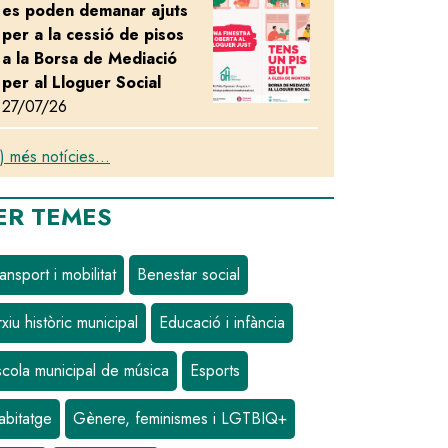
es poden demanar ajuts
per a la cessió de pisos
a la Borsa de Mediació
per al Lloguer Social
27/07/26
) més notícies...
ER TEMES
ansport i mobilitat
Benestar social
xiu històric municipal
Educació i infància
scola municipal de música
Esports
abitatge
Gènere, feminismes i LGTBIQ+