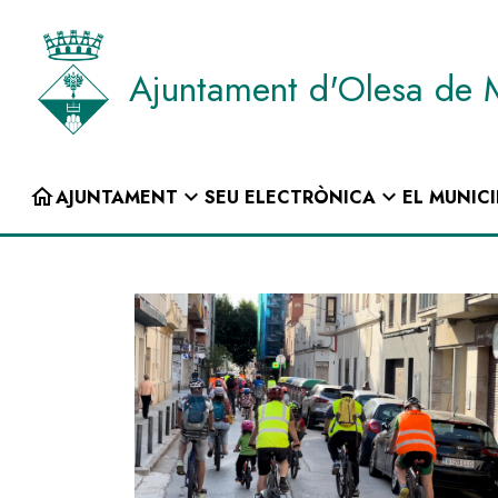
Vés
al
contingut
Ajuntament d'Olesa de 
INICI
home
expand_more
expand_more
AJUNTAMENT
SEU ELECTRÒNICA
EL MUNICI
Navegació
principal