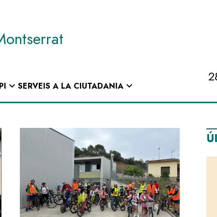
Montserrat
2
expand_more
expand_more
PI
SERVEIS A LA CIUTADANIA
Ú