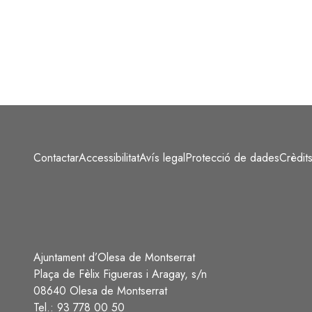
Contactar
Accessibilitat
Avís legal
Protecció de dades
Crèdit
Peu
Ajuntament d’Olesa de Montserrat
Plaça de Fèlix Figueras i Aragay, s/n
08640 Olesa de Montserrat
Tel.: 93 778 00 50