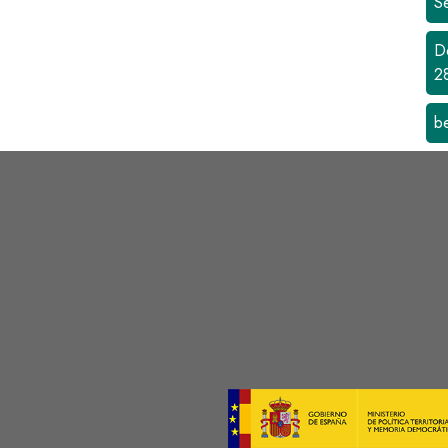
S
D
2
b
s
Image