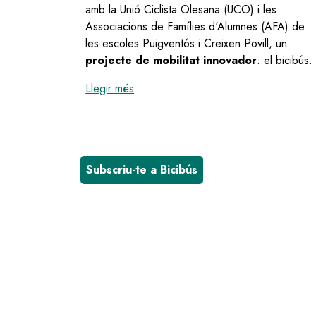
amb la Unió Ciclista Olesana (UCO) i les
Associacions de Famílies d'Alumnes (AFA) de
les escoles Puigventós i Creixen Povill, un
projecte de mobilitat innovador
: el bicibús.
:
El projecte “Bicibús” es presenta a
Llegir més
Subscriu-te a Bicibús