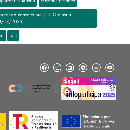
eguretat ciutadana
Memòria històrica
ecret de convocatòria JGL Ordinària
8/04/2026
en
part
Image
Image
Image
Image