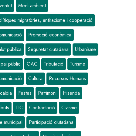
ventut
Medi ambient
lítiques migratòries, antiracisme i cooperació
omunicació
Promoció econòmica
lut pública
Seguretat ciutadana
Urbanisme
pai públic
OAC
Tributació
Turisme
omunicació
Cultura
Recursos Humans
caldia
Festes
Patrimoni
Hisenda
ibuts
TIC
Contractació
Civisme
e municipal
Participació ciutadana