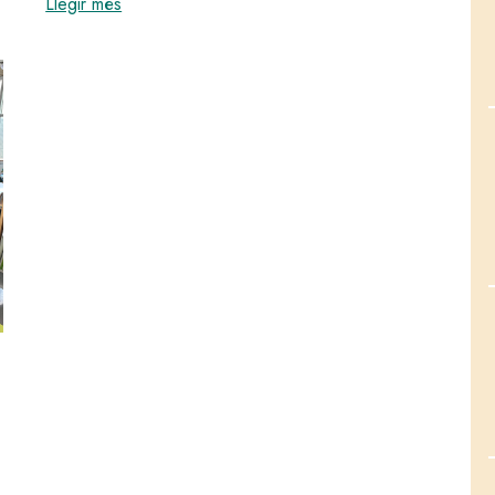
:
El servei de bicibús dels centres escolars d'Ol
Llegir més