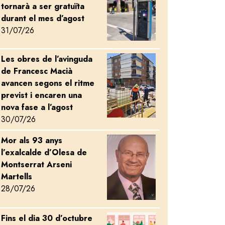
esa entrarà en funcionament al setembre
tornarà a ser gratuïta
durant el mes d’agost
31/07/26
Les obres de l’avinguda
Image
de Francesc Macià
avancen segons el ritme
previst i encaren una
nova fase a l’agost
30/07/26
Mor als 93 anys
Image
l’exalcalde d’Olesa de
Montserrat Arseni
Martells
28/07/26
Fins el dia 30 d’octubre
Image