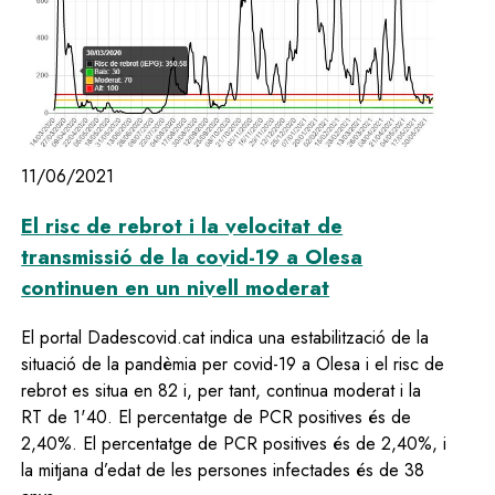
11/06/2021
El risc de rebrot i la velocitat de
transmissió de la covid-19 a Olesa
continuen en un nivell moderat
El portal Dadescovid.cat indica una estabilització de la
situació de la pandèmia per covid-19 a Olesa i el risc de
rebrot es situa en 82 i, per tant, continua moderat i la
RT de 1'40. El percentatge de PCR positives és de
2,40%. El percentatge de PCR positives és de 2,40%, i
la mitjana d’edat de les persones infectades és de 38