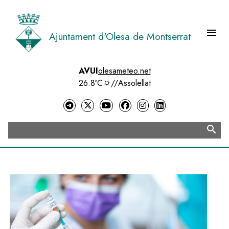
Vés
al
contingut
menu
Ajuntament d'Olesa de Montserrat
Menú 
AVUI
olesameteo.net
26.8ºC
//
Assolellat
search
Cerca