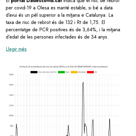
El
portal Dadescovid.cat
indica que el risc de rebrot
per covid-19 a Olesa es manté estable, si bé a data
d’avui és un pèl superior a la mitjana e Catalunya. La
taxa de risc de rebrot és de 132 i Rt de 1,75. El
percentatge de PCR positives és de 3,64%, i la mitjana
d’edat de les persones infectades és de 34 anys.
:
El risc de rebrot i la velocitat de transmissió de l
Llegir més