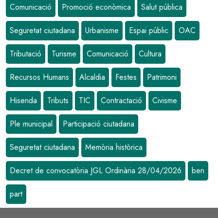
Comunicació
Promoció econòmica
Salut pública
Seguretat ciutadana
Urbanisme
Espai públic
OAC
Tributació
Turisme
Comunicació
Cultura
Recursos Humans
Alcaldia
Festes
Patrimoni
Hisenda
Tributs
TIC
Contractació
Civisme
Ple municipal
Participació ciutadana
Seguretat ciutadana
Memòria històrica
Decret de convocatòria JGL Ordinària 28/04/2026
ben
part