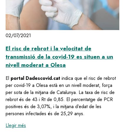
02/07/2021
El risc de rebrot i la velocitat de
transmissió de la covid-19 es situen a un
nivell moderat a Olesa
El
portal Dadescovid.cat
indica que el risc de rebrot
per covid-19 a Olesa està en un nivell moderat, força
per sota de la mitjana de Catalunya. La taxa de risc de
rebrot és de 43 i Rt de 0,85. El percentatge de PCR
positives és de 3,07%, i la mitjana d’edat de les
persones infectades és de 25,29 anys.
:
El risc de rebrot i la velocitat de transmissió de la 
Llegir més