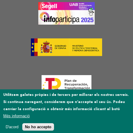
Image
Image
Image
Utilitzem galetes pròpies i de tercers per millorar els nostres serveis.
Si continua navegant, considerem que n'accepta el seu ús. Podeu
Image
canviar la configuració o obtenir més informació clicant al botó
Més informació
D'acord
No ho accepto