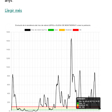
anys.
:
El risc de rebrot i la velocitat de transmissió de la
Llegir més