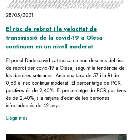
28/05/2021
El risc de rebrot i la velocitat de
transmissió de la covid-19 a Olesa
continuen en un nivell moderat
El portal Dadescovid.cat indica un nou descens del risc
de rebrot per covid-19 a Olesa, seguint la tendència de
les darreres setmanes. Amb una taxa de 57 i la Rt de
0,68 el risc continua moderat. El percentatge de PCR
positives és de 2,40%. El percentatge de PCR positives
és de 2,40%, i la mitjana d’edat de les persones
infectades és de 42 anys.
:
El risc de rebrot i la velocitat de transmissió de la
Llegir més