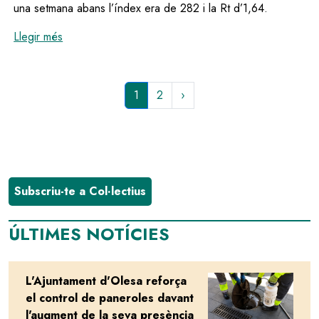
una setmana abans l’índex era de 282 i la Rt d’1,64.
:
Torna a baixar el risc de rebrot i la velocitat de tra
Llegir més
Pàgina
1
Page
2
Paginació
actual
Subscriu-te a Col·lectius
ÚLTIMES NOTÍCIES
L'Ajuntament d'Olesa reforça
Image
el control de paneroles davant
l'augment de la seva presència