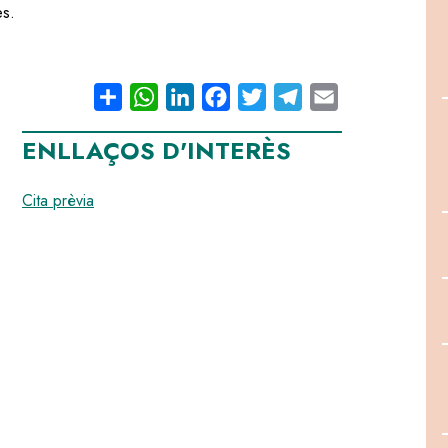
es.
Share
WhatsApp
LinkedIn
Facebook
Twitter
Telegram
Email
ENLLAÇOS D'INTERÈS
Cita prèvia