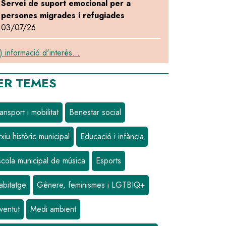
Servei de suport emocional per a
persones migrades i refugiades
03/07/26
) informació d'interès...
ER TEMES
ansport i mobilitat
Benestar social
xiu històric municipal
Educació i infància
scola municipal de música
Esports
abitatge
Gènere, feminismes i LGTBIQ+
ventut
Medi ambient