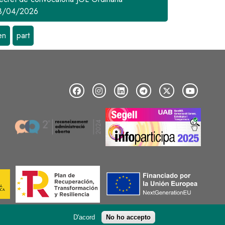
8/04/2026
en
part
Image
Image
Image
Image
D'acord
No ho accepto