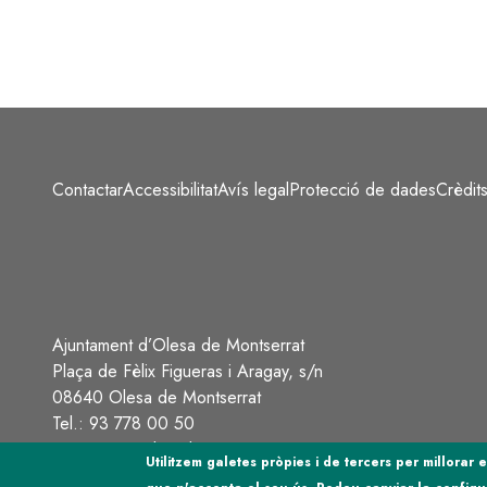
Contactar
Accessibilitat
Avís legal
Protecció de dades
Crèdit
Peu
Ajuntament d’Olesa de Montserrat
Plaça de Fèlix Figueras i Aragay, s/n
08640 Olesa de Montserrat
Tel.: 93 778 00 50
ajuntament@olesademontserrat.cat
Utilitzem galetes pròpies i de tercers per millorar