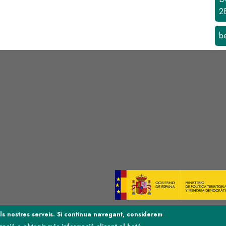
2
b
s
Image
 els nostres serveis. Si continua navegant, considerem