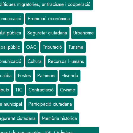
lítiques migratòries, antiracisme i cooperació
omunicació
Promoció econòmica
lut pública
Seguretat ciutadana
Urbanisme
pai públic
OAC
Tributació
Turisme
omunicació
Cultura
Recursos Humans
caldia
Festes
Patrimoni
Hisenda
ibuts
TIC
Contractació
Civisme
e municipal
Participació ciutadana
eguretat ciutadana
Memòria històrica
ecret de convocatòria JGL Ordinària