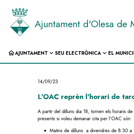
Vés
al
contingut
Ajuntament d'Olesa de 
INICI
home
expand_more
expand_more
AJUNTAMENT
SEU ELECTRÒNICA
EL MUNICI
Navegació
principal
14/09/23
L'OAC reprèn l'horari de tar
A partir del dilluns dia 18, tornen els horaris de
presents si voleu demanar cita per l'OAC són:
Matins de dilluns a divendres de 8.30 a