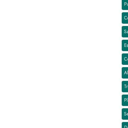
Po
C
Sa
Es
C
Al
Tr
Pl
S
D