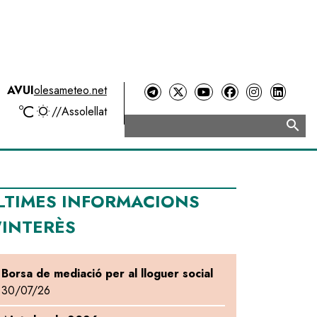
AVUI
olesameteo.net
ºC
//
Assolellat
search
Cerca
LTIMES INFORMACIONS
'INTERÈS
Borsa de mediació per al lloguer social
30/07/26