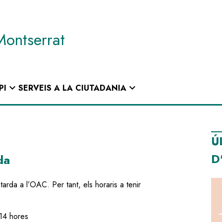
Montserrat
expand_more
expand_more
PI
SERVEIS A LA CIUTADANIA
Ú
D
da
 tarda a l’OAC. Per tant, els horaris a tenir
 14 hores