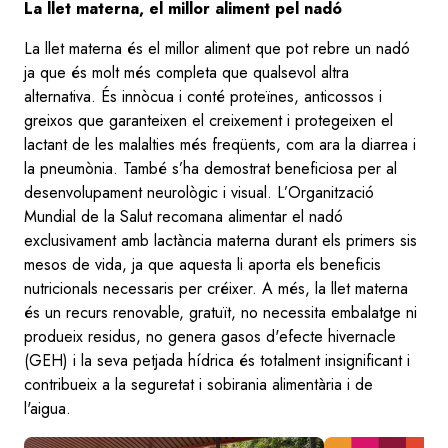
La llet materna, el millor aliment pel nadó
La llet materna és el millor aliment que pot rebre un nadó
ja que és molt més completa que qualsevol altra
alternativa. És innòcua i conté proteïnes, anticossos i
greixos que garanteixen el creixement i protegeixen el
lactant de les malalties més freqüents, com ara la diarrea i
la pneumònia. També s’ha demostrat beneficiosa per al
desenvolupament neurològic i visual. L’Organització
Mundial de la Salut recomana alimentar el nadó
exclusivament amb lactància materna durant els primers sis
mesos de vida, ja que aquesta li aporta els beneficis
nutricionals necessaris per créixer. A més, la llet materna
és un recurs renovable, gratuït, no necessita embalatge ni
produeix residus, no genera gasos d'efecte hivernacle
(GEH) i la seva petjada hídrica és totalment insignificant i
contribueix a la seguretat i sobirania alimentària i de
l'aigua.