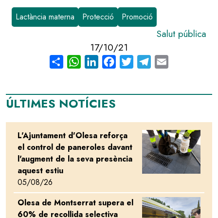
Lactància materna
Protecció
Promoció
Salut pública
17/10/21
Share
WhatsApp
LinkedIn
Facebook
Twitter
Telegram
Email
ÚLTIMES NOTÍCIES
L'Ajuntament d'Olesa reforça
Image
el control de paneroles davant
l'augment de la seva presència
aquest estiu
05/08/26
Olesa de Montserrat supera el
Image
60% de recollida selectiva