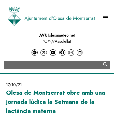
Vés
al
contingut
menu
Ajuntament d'Olesa de Montserrat
Menú 
AVUI
olesameteo.net
ºC
//
Assolellat
search
Cerca
17/10/21
Olesa de Montserrat obre amb una
jornada lúdica la Setmana de la
lactància materna