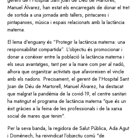
gerent de l'Hospital Sant Joan de Déu de Martorell,
Manuel Álvarez, han estat els encarregats de donar el tret
de sortida a una jornada amb tallers, pintacares i
pintapanxes, música i espais relacionats amb la lactància
materna.
El lema d'enguany és “Protegir la lactància materna: una
responsabilitat compartida”. L'objectiu és promocionar i
donar a conèixer entre la població la lactància materna i
els seus avantatges, tant per a la mare com per al nadó,
alhora que organitzar activitats que afavoreixen el vincle
amb els nadons. Precisament, el gerent de l'Hospital Sant
Joan de Déu de Martorell, Manuel Álvarez, ha destacat
que malgrat la pandèmia de la covid-19, el centre sanitari
ha matingut el programa de lactància materna "que és un
èxit gràcies a la feina de les professionals i de la xarxa
social de mares que tenim".
Per la seva banda, la regidora de Salut Pública, Ada Agut
i Domènech, ha reivindicat l’objectiu comú "de