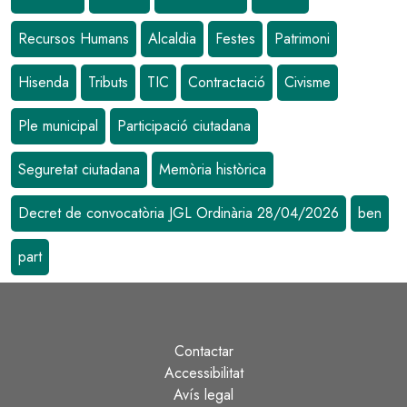
Recursos Humans
Alcaldia
Festes
Patrimoni
Hisenda
Tributs
TIC
Contractació
Civisme
Ple municipal
Participació ciutadana
Seguretat ciutadana
Memòria històrica
Decret de convocatòria JGL Ordinària 28/04/2026
ben
part
Contactar
Peu
Accessibilitat
Avís legal