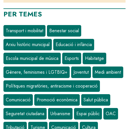
PER TEMES
Transport i mobilitat
Benestar social
Arxiu històric municipal
Educació i infància
Escola municipal de música
Esports
Habitatge
Gènere, feminismes i LGTBIQ+
Joventut
Medi ambient
Polítiques migratòries, antiracisme i cooperació
Comunicació
Promoció econòmica
Salut pública
Seguretat ciutadana
Urbanisme
Espai públic
OAC
Tributació
Turisme
Comunicació
Cultura