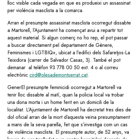
lloc visible cada vegada en que es produeixi un assassinat
per violència masclista a la comarca.
Arran el presumpte assassinat masclista ocorregut dissabte
a Martorell, l’Ajuntament ha començat avui a repartir tot
aquest material. Si algun comerç no ho rep, el pot passar
a buscar directament pel departament de Gènere,
Feminismes i LGTBIQ+, ubicat a l’edifici dels Safaretjos-La
Teixidora (carrer de Salvador Casas, 3). També el pot
demanar al telèfon 93 778 00 50 ext. 4 o al correu
electrònic
cird@olesademontserrat.cat
.
GenerEl presumpte feminicidi ocorregut a Martorell va
tenir lloc dissabte al matí, quan la policia local va trobar
una dona morta i un home ferit en un domicili de la
localitat. L’Ajuntament de Martorell ha decretat tres dies de
dol oficial arran de la mort d’aquesta veïna presumptament
a mans de la seva parella, fet que s’investiga com un cas
de violència masclista. El presumpte autor, de 52 anys, va