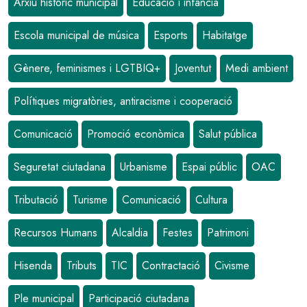
Arxiu històric municipal
Educació i infància
Escola municipal de música
Esports
Habitatge
Gènere, feminismes i LGTBIQ+
Joventut
Medi ambient
Polítiques migratòries, antiracisme i cooperació
Comunicació
Promoció econòmica
Salut pública
Seguretat ciutadana
Urbanisme
Espai públic
OAC
Tributació
Turisme
Comunicació
Cultura
Recursos Humans
Alcaldia
Festes
Patrimoni
Hisenda
Tributs
TIC
Contractació
Civisme
Ple municipal
Participació ciutadana