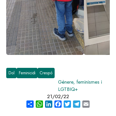
Dol
Feminicidi
Crespó
Gènere, feminismes i
LGTBIQ+
21/02/22
Share
WhatsApp
LinkedIn
Facebook
Twitter
Telegram
Email