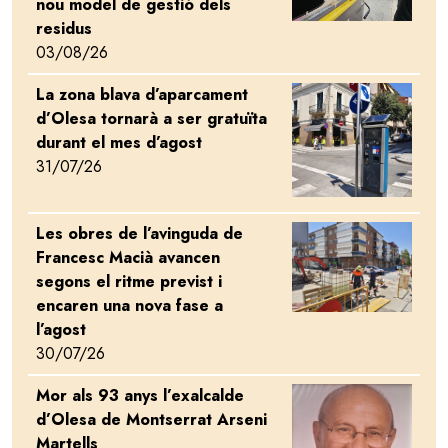
nou model de gestió dels
residus
03/08/26
La zona blava d’aparcament
Image
d’Olesa tornarà a ser gratuïta
durant el mes d’agost
31/07/26
Les obres de l’avinguda de
Image
Francesc Macià avancen
segons el ritme previst i
encaren una nova fase a
l’agost
30/07/26
Mor als 93 anys l’exalcalde
Image
d’Olesa de Montserrat Arseni
Martells