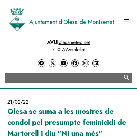
Vés
al
contingut
menu
Ajuntament d'Olesa de Montserrat
Menú 
AVUI
olesameteo.net
ºC
//
Assolellat
search
Cerca
21/02/22
Olesa se suma a les mostres de
condol pel presumpte feminicidi de
Martorell i diu "Ni una més"