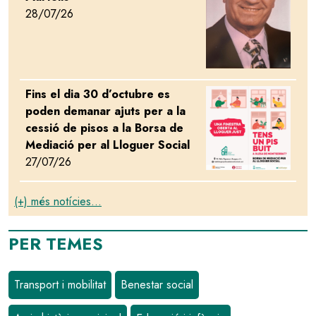
28/07/26
Fins el dia 30 d’octubre es
Image
poden demanar ajuts per a la
cessió de pisos a la Borsa de
Mediació per al Lloguer Social
27/07/26
(+) més notícies...
PER TEMES
Transport i mobilitat
Benestar social