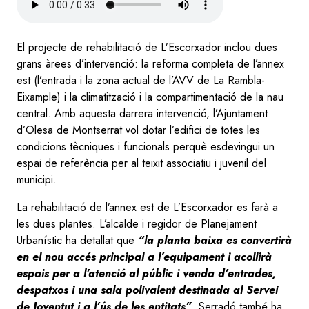
file
El projecte de rehabilitació de L’Escorxador inclou dues
grans àrees d’intervenció: la reforma completa de l’annex
est (l’entrada i la zona actual de l’AVV de La Rambla-
Eixample) i la climatització i la compartimentació de la nau
central. Amb aquesta darrera intervenció, l’Ajuntament
d’Olesa de Montserrat vol dotar l’edifici de totes les
condicions tècniques i funcionals perquè esdevingui un
espai de referència per al teixit associatiu i juvenil del
municipi.
La rehabilitació de l’annex est de L’Escorxador es farà a
les dues plantes. L’alcalde i regidor de Planejament
Urbanístic ha detallat que
“la planta baixa es convertirà
en el nou accés principal a l’equipament i acollirà
espais per a l’atenció al públic i venda d’entrades,
despatxos i una sala polivalent destinada al Servei
de Joventut i a l’ús de les entitats”
. Serradó també ha