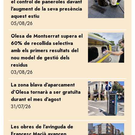
el control de paneroles davant
l'augment de la seva presència
aquest estiu
05/08/26
Olesa de Montserrat supera el
Image
60% de recollida selectiva
amb els primers resultats del
nou model de gestió dels
residus
03/08/26
La zona blava d’aparcament
Image
d’Olesa tornarà a ser gratuïta
durant el mes d’agost
31/07/26
Les obres de l’avinguda de
Image
Francesc Macià avancen