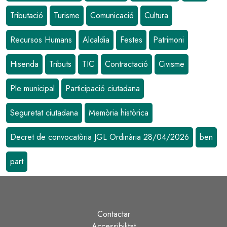
Tributació
Turisme
Comunicació
Cultura
Recursos Humans
Alcaldia
Festes
Patrimoni
Hisenda
Tributs
TIC
Contractació
Civisme
Ple municipal
Participació ciutadana
Seguretat ciutadana
Memòria històrica
Decret de convocatòria JGL Ordinària 28/04/2026
ben
part
Contactar
Peu
Accessibilitat