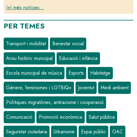
(+) més notícies...
PER TEMES
Transport i mobilitat
Benestar social
Arxiu històric municipal
Educació i infància
Escola municipal de música
Esports
Habitatge
Gènere, feminismes i LGTBIQ+
Joventut
Medi ambient
Polítiques migratòries, antiracisme i cooperació
Comunicació
Promoció econòmica
Salut pública
Seguretat ciutadana
Urbanisme
Espai públic
OAC