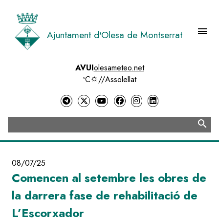
Vés
al
contingut
menu
Ajuntament d'Olesa de Montserrat
Menú 
AVUI
olesameteo.net
ºC
//
Assolellat
search
Cerca
08/07/25
Comencen al setembre les obres de
la darrera fase de rehabilitació de
L’Escorxador