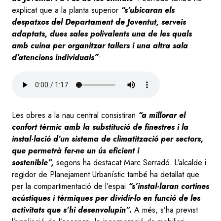
explicat que a la planta superior
“s’ubicaran els
despatxos del Departament de Joventut, serveis
adaptats, dues sales polivalents una de les quals
amb cuina per organitzar tallers i una altra sala
d’atencions individuals”
:
Audio
file
Les obres a la nau central consistiran
“a millorar el
confort tèrmic amb la substitució de finestres i la
instal·lació d’un sistema de climatització per sectors,
que permetrà fer-ne un ús eficient i
sostenible”,
segons ha destacat Marc Serradó. L’alcalde i
regidor de Planejament Urbanístic també ha detallat que
per la compartimentació de l’espai
“s’instal·laran cortines
acústiques i tèrmiques per dividir-lo en funció de les
activitats que s’hi desenvolupin”.
A més, s’ha previst