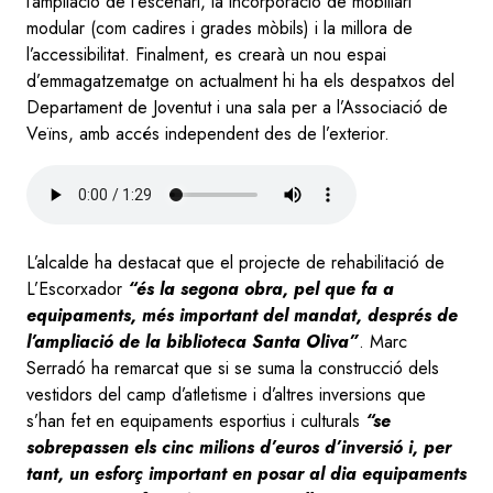
l’ampliació de l’escenari, la incorporació de mobiliari
modular (com cadires i grades mòbils) i la millora de
l’accessibilitat. Finalment, es crearà un nou espai
d’emmagatzematge on actualment hi ha els despatxos del
Departament de Joventut i una sala per a l’Associació de
Veïns, amb accés independent des de l’exterior.
Audio
file
L’alcalde ha destacat que el projecte de rehabilitació de
L’Escorxador
“és la segona obra, pel que fa a
equipaments, més important del mandat, després de
l’ampliació de la biblioteca Santa Oliva”
. Marc
Serradó ha remarcat que si se suma la construcció dels
vestidors del camp d’atletisme i d’altres inversions que
s’han fet en equipaments esportius i culturals
“se
sobrepassen els cinc milions d’euros d’inversió i, per
tant, un esforç important en posar al dia equipaments