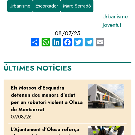
Urbanisme
Escorxador
Marc Serradó
Urbanisme
Joventut
08/07/25
Share
WhatsApp
LinkedIn
Facebook
Twitter
Telegram
Email
ÚLTIMES NOTÍCIES
Els Mossos d’Esquadra
Image
detenen dos menors d’edat
per un robatori violent a Olesa
de Montserrat
07/08/26
L'Ajuntament d'Olesa reforça
Image