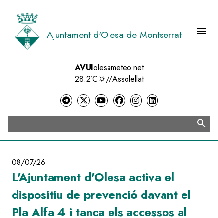
Vés
al
contingut
menu
Ajuntament d'Olesa de Montserrat
Menú 
AVUI
olesameteo.net
28.2ºC
//
Assolellat
search
Cerca
08/07/26
L'Ajuntament d'Olesa activa el
dispositiu de prevenció davant el
Pla Alfa 4 i tanca els accessos al