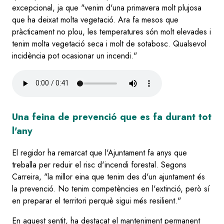
excepcional, ja que "venim d'una primavera molt plujosa
que ha deixat molta vegetació. Ara fa mesos que
pràcticament no plou, les temperatures són molt elevades i
tenim molta vegetació seca i molt de sotabosc. Qualsevol
incidència pot ocasionar un incendi."
Audio
file
Una feina de prevenció que es fa durant tot
l'any
El regidor ha remarcat que l'Ajuntament fa anys que
treballa per reduir el risc d'incendi forestal. Segons
Carreira, "la millor eina que tenim des d'un ajuntament és
la prevenció. No tenim competències en l'extinció, però sí
en preparar el territori perquè sigui més resilient."
En aquest sentit, ha destacat el manteniment permanent