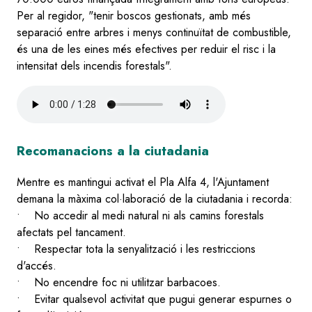
Per al regidor, "tenir boscos gestionats, amb més
separació entre arbres i menys continuïtat de combustible,
és una de les eines més efectives per reduir el risc i la
intensitat dels incendis forestals".
Audio
file
Recomanacions a la ciutadania
Mentre es mantingui activat el Pla Alfa 4, l'Ajuntament
demana la màxima col·laboració de la ciutadania i recorda:
• No accedir al medi natural ni als camins forestals
afectats pel tancament.
• Respectar tota la senyalització i les restriccions
d'accés.
• No encendre foc ni utilitzar barbacoes.
• Evitar qualsevol activitat que pugui generar espurnes o