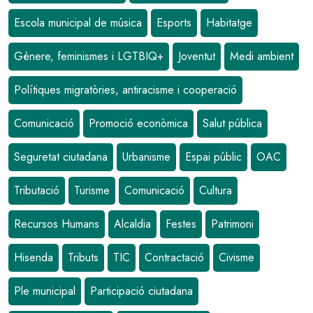
Escola municipal de música
Esports
Habitatge
Gènere, feminismes i LGTBIQ+
Joventut
Medi ambient
Polítiques migratòries, antiracisme i cooperació
Comunicació
Promoció econòmica
Salut pública
Seguretat ciutadana
Urbanisme
Espai públic
OAC
Tributació
Turisme
Comunicació
Cultura
Recursos Humans
Alcaldia
Festes
Patrimoni
Hisenda
Tributs
TIC
Contractació
Civisme
Ple municipal
Participació ciutadana