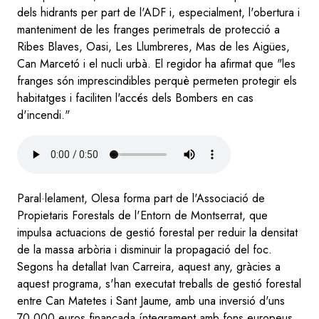
dels hidrants per part de l'ADF i, especialment, l'obertura i
manteniment de les franges perimetrals de protecció a
Ribes Blaves, Oasi, Les Llumbreres, Mas de les Aigües,
Can Marcetó i el nucli urbà. El regidor ha afirmat que "les
franges són imprescindibles perquè permeten protegir els
habitatges i faciliten l'accés dels Bombers en cas
d'incendi."
Audio
file
Paral·lelament, Olesa forma part de l'Associació de
Propietaris Forestals de l'Entorn de Montserrat, que
impulsa actuacions de gestió forestal per reduir la densitat
de la massa arbòria i disminuir la propagació del foc.
Segons ha detallat Ivan Carreira, aquest any, gràcies a
aquest programa, s'han executat treballs de gestió forestal
entre Can Matetes i Sant Jaume, amb una inversió d'uns
70.000 euros finançada íntegrament amb fons europeus.