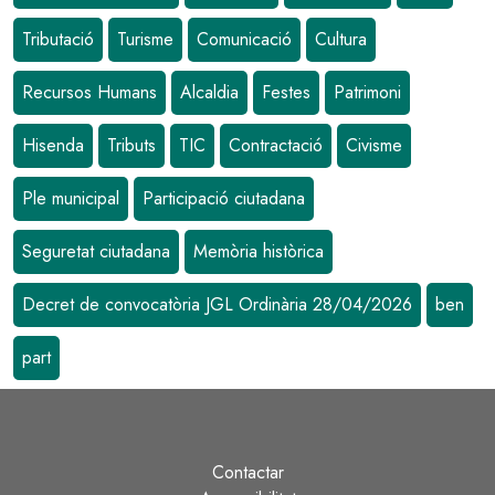
Tributació
Turisme
Comunicació
Cultura
Recursos Humans
Alcaldia
Festes
Patrimoni
Hisenda
Tributs
TIC
Contractació
Civisme
Ple municipal
Participació ciutadana
Seguretat ciutadana
Memòria històrica
Decret de convocatòria JGL Ordinària 28/04/2026
ben
part
Contactar
Peu