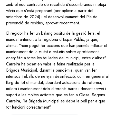
amb el nou contracte de recollida d’escombraries i neteja
viària que s'està preparant (per aplicar a partir del
setembre de 2024) i el desenvolupament del Pla de
prevenció de residus, aprovat recentment.
El regidor ha fet un balanç positiu de la gestió feta, el
mandat anterior, a la regidoria d'Espai Públic, ja que,
afirma, "hem pogut fer accions que han permès millorar el
manteniment de la ciutat o estudis sobre aprofitament
energètic a totes les teulades del municipi, entre d’altres".
Carreira ha posat en valor la feina realitzada per la
Brigada Municipal, durant la pandèmia, quan van fer
intensos treballs de neteja i desinfecció, com en general al
llarg de tot el mandat, abordant actuacions de reforma,
millora i manteniment dels diferents barris i donant servei i
suport a les moltes activitats que es fan a Olesa. Segons
Carreira, "la Brigada Municipal es deixa la pell per a que
tot funcioni correctament".