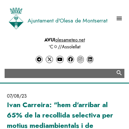
Vés
al
contingut
menu
Ajuntament d'Olesa de Montserrat
Menú 
AVUI
olesameteo.net
ºC
//
Assolellat
search
Cerca
07/08/23
Ivan Carreira: "hem d'arribar al
65% de la recollida selectiva per
motius mediambientals i de