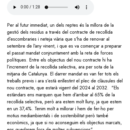
Audio
file
Per al futur immediat, un dels reptes és la millora de la
gestió dels residus a través del contracte de recollida
d’escombraries i neteja viària que s’ha de renovar al
setembre de l’any vinent, i que es va començar a preparar
el passat mandat conjnuntament amb la reta de forces
polítiques. Entre els objectius del nou contracte hi ha
l’increment de la recollida selectiva, ara per sota de la
mitjana de Catalunya. El darrer mandat es van fer tots els
treballs previs i ara s’està enllestint el plec de clàusules del
nou contracte, que estarà vigent del 2024 al 2032. "Els
estàndars ens marquen que hem d'arribar al 65% de la
recollida selectiva, però ara estem molt lluny, ja que estem
en un 37,4%. Tenim molt a millorar i hem de fer-ho per
motius mediambientals i de sostenibilitat però també
econòmics, ja que si no aconseguim els objectius marcats,
ens quedarem fora de moltes subvencions".