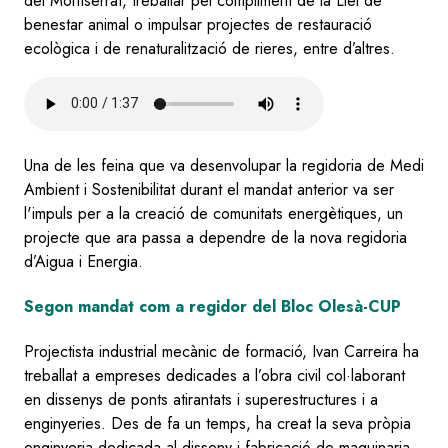
del Montserrat, treballar pel compliment de la Llei de
benestar animal o impulsar projectes de restauració
ecològica i de renaturalització de rieres, entre d’altres.
Audio
file
Una de les feina que va desenvolupar la regidoria de Medi
Ambient i Sostenibilitat durant el mandat anterior va ser
l'impuls per a la creació de comunitats energètiques, un
projecte que ara passa a dependre de la nova regidoria
d’Aigua i Energia.
Segon mandat com a regidor del Bloc Olesà-CUP
Projectista industrial mecànic de formació, Ivan Carreira ha
treballat a empreses dedicades a l’obra civil col·laborant
en dissenys de ponts atirantats i superestructures i a
enginyeries. Des de fa un temps, ha creat la seva pròpia
enginyeria dedicada al disseny i fabricació de maquinaria