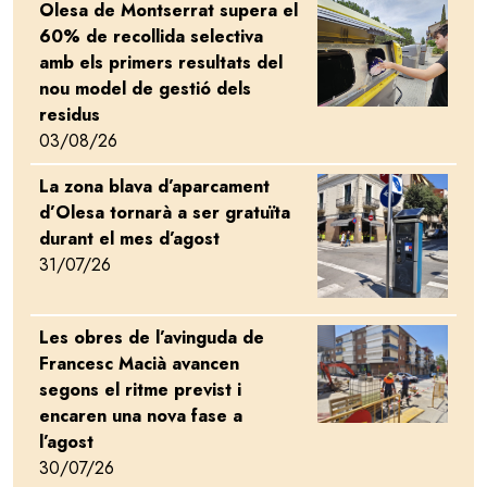
Olesa de Montserrat supera el
Image
60% de recollida selectiva
amb els primers resultats del
nou model de gestió dels
residus
03/08/26
La zona blava d’aparcament
Image
d’Olesa tornarà a ser gratuïta
durant el mes d’agost
31/07/26
Les obres de l’avinguda de
Image
Francesc Macià avancen
segons el ritme previst i
encaren una nova fase a
l’agost
30/07/26