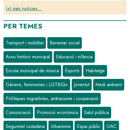
(+) més notícies...
PER TEMES
Transport i mobilitat
Benestar social
Arxiu històric municipal
Educació i infància
Escola municipal de música
Esports
Habitatge
Gènere, feminismes i LGTBIQ+
Joventut
Medi ambient
Polítiques migratòries, antiracisme i cooperació
Comunicació
Promoció econòmica
Salut pública
Seguretat ciutadana
Urbanisme
Espai públic
OAC