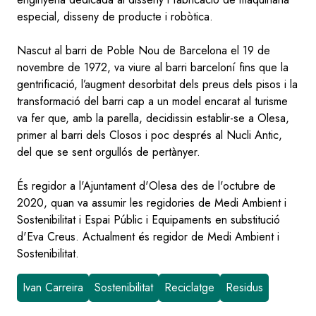
especial, disseny de producte i robòtica.
Nascut al barri de Poble Nou de Barcelona el 19 de
novembre de 1972, va viure al barri barceloní fins que la
gentrificació, l’augment desorbitat dels preus dels pisos i la
transformació del barri cap a un model encarat al turisme
va fer que, amb la parella, decidissin establir-se a Olesa,
primer al barri dels Closos i poc després al Nucli Antic,
del que se sent orgullós de pertànyer.
És regidor a l'Ajuntament d'Olesa des de l'octubre de
2020, quan va assumir les regidories de Medi Ambient i
Sostenibilitat i Espai Públic i Equipaments en substitució
d'Eva Creus. Actualment és regidor de Medi Ambient i
Sostenibilitat.
Ivan Carreira
Sostenibilitat
Reciclatge
Residus