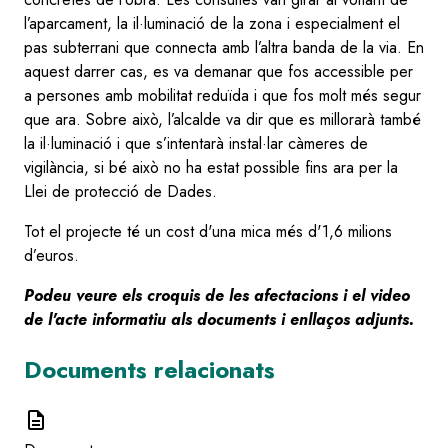
l’aparcament, la il·luminació de la zona i especialment el
pas subterrani que connecta amb l’altra banda de la via. En
aquest darrer cas, es va demanar que fos accessible per
a persones amb mobilitat reduïda i que fos molt més segur
que ara. Sobre això, l’alcalde va dir que es millorarà també
la il·luminació i que s’intentarà instal·lar càmeres de
vigilància, si bé això no ha estat possible fins ara per la
Llei de protecció de Dades.
Tot el projecte té un cost d'una mica més d'1,6 milions
d’euros.
Podeu veure els croquis de les afectacions i el video
de l'acte informatiu als documents i enllaços adjunts.
Documents relacionats
description