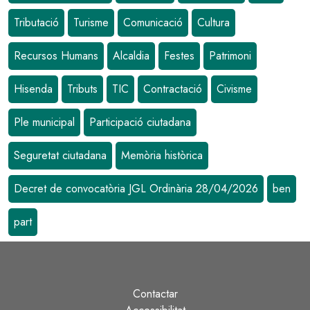
Tributació
Turisme
Comunicació
Cultura
Recursos Humans
Alcaldia
Festes
Patrimoni
Hisenda
Tributs
TIC
Contractació
Civisme
Ple municipal
Participació ciutadana
Seguretat ciutadana
Memòria històrica
Decret de convocatòria JGL Ordinària 28/04/2026
ben
part
Contactar
Peu