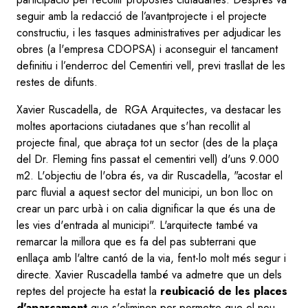
seguir amb la redacció de l’avantprojecte i el projecte
constructiu, i les tasques administratives per adjudicar les
obres (a l'empresa CDOPSA) i aconseguir el tancament
definitiu i l’enderroc del Cementiri vell, previ trasllat de les
restes de difunts.
Xavier Ruscadella, de RGA Arquitectes, va destacar les
moltes aportacions ciutadanes que s'han recollit al
projecte final, que abraça tot un sector (des de la plaça
del Dr. Fleming fins passat el cementiri vell) d'uns 9.000
m2. L'objectiu de l'obra és, va dir Ruscadella, "acostar el
parc fluvial a aquest sector del municipi, un bon lloc on
crear un parc urbà i on calia dignificar la que és una de
les vies d'entrada al municipi". L'arquitecte també va
remarcar la millora que es fa del pas subterrani que
enllaça amb l'altre cantó de la via, fent-lo molt més segur i
directe. Xavier Ruscadella també va admetre que un dels
reptes del projecte ha estat la
reubicació de les places
d'aparcament
que s'eliminen per permetre que el nou