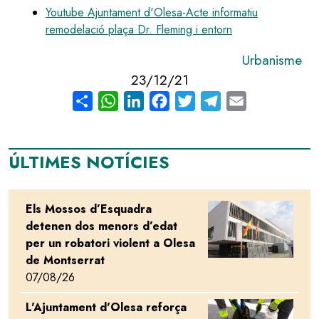
Youtube Ajuntament d'Olesa-Acte informatiu
remodelació plaça Dr. Fleming i entorn
Urbanisme
23/12/21
Share
WhatsApp
LinkedIn
Facebook
Twitter
Telegram
Email
ÚLTIMES NOTÍCIES
Els Mossos d’Esquadra
Image
detenen dos menors d’edat
per un robatori violent a Olesa
de Montserrat
07/08/26
L'Ajuntament d'Olesa reforça
Image