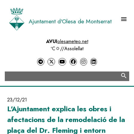
Vés
al
contingut
menu
Ajuntament d'Olesa de Montserrat
Menú 
AVUI
olesameteo.net
ºC
//
Assolellat
search
Cerca
23/12/21
L'Ajuntament explica les obres i
afectacions de la remodelació de la
plaça del Dr. Fleming i entorn