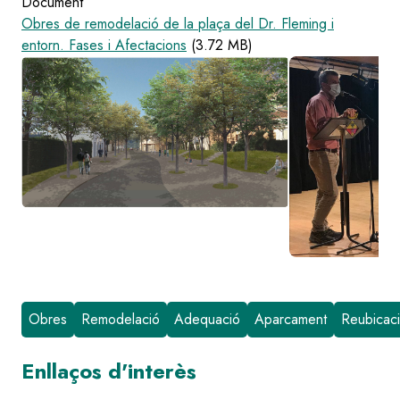
Document
Obres de remodelació de la plaça del Dr. Fleming i
entorn. Fases i Afectacions
(3.72 MB)
Image
Image
Obres
Remodelació
Adequació
Aparcament
Reubicac
Enllaços d'interès