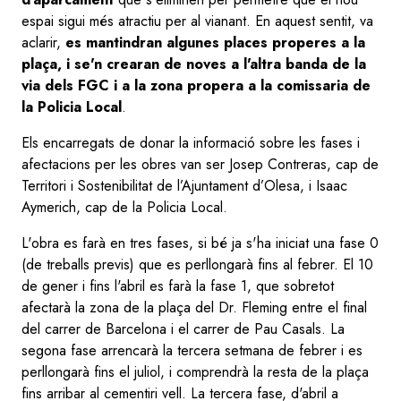
espai sigui més atractiu per al vianant. En aquest sentit, va
aclarir,
es mantindran algunes places properes a la
plaça, i se'n crearan de noves a l'altra banda de la
via dels FGC i a la zona propera a la comissaria de
la Policia Local
.
Els encarregats de donar la informació sobre les fases i
afectacions per les obres van ser Josep Contreras, cap de
Territori i Sostenibilitat de l’Ajuntament d’Olesa, i Isaac
Aymerich, cap de la Policia Local.
L'obra es farà en tres fases, si bé ja s'ha iniciat una fase 0
(de treballs previs) que es perllongarà fins al febrer. El 10
de gener i fins l'abril es farà la fase 1, que sobretot
afectarà la zona de la plaça del Dr. Fleming entre el final
del carrer de Barcelona i el carrer de Pau Casals. La
segona fase arrencarà la tercera setmana de febrer i es
perllongarà fins el juliol, i comprendrà la resta de la plaça
fins arribar al cementiri vell. La tercera fase, d'abril a