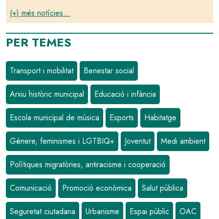
(+) més notícies...
PER TEMES
Transport i mobilitat
Benestar social
Arxiu històric municipal
Educació i infància
Escola municipal de música
Esports
Habitatge
Gènere, feminismes i LGTBIQ+
Joventut
Medi ambient
Polítiques migratòries, antiracisme i cooperació
Comunicació
Promoció econòmica
Salut pública
Seguretat ciutadana
Urbanisme
Espai públic
OAC