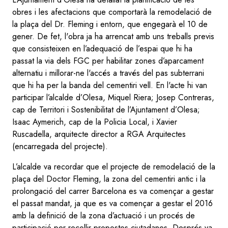
obres i les afectacions que comportarà la remodelació de
la plaça del Dr. Fleming i entorn, que engegarà el 10 de
gener. De fet, l'obra ja ha arrencat amb uns treballs previs
que consisteixen en l’adequació de l’espai que hi ha
passat la via dels FGC per habilitar zones d’aparcament
alternatiu i millorar-ne l'accés a través del pas subterrani
que hi ha per la banda del cementiri vell. En l'acte hi van
participar l’alcalde d’Olesa, Miquel Riera; Josep Contreras,
cap de Territori i Sostenibilitat de l’Ajuntament d’Olesa;
Isaac Aymerich, cap de la Policia Local, i Xavier
Ruscadella, arquitecte director a RGA Arquitectes
(encarregada del projecte).
L’alcalde va recordar que el projecte de remodelació de la
plaça del Doctor Fleming, la zona del cementiri antic i la
prolongació del carrer Barcelona es va començar a gestar
el passat mandat, ja que es va començar a gestar el 2016
amb la definició de la zona d’actuació i un procés de
participació per recollir propostes ciutadanes. Després va