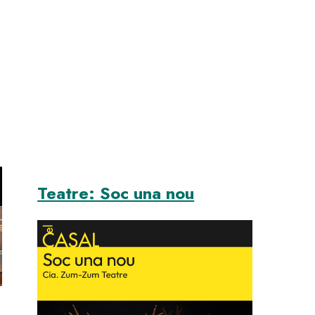
r
tre dies de festa de Santa Oliva amb una lluïda ofrena a l
Teatre: Soc una nou
Image