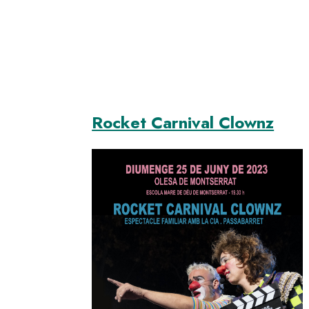
Rocket Carnival Clownz
Image