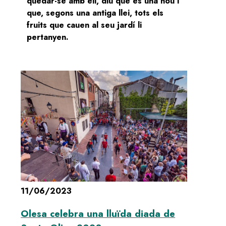
quedar-se amb ell, diu que és una nou i
que, segons una antiga llei, tots els
fruits que cauen al seu jardí li
pertanyen.
11/06/2023
Olesa celebra una lluïda diada de