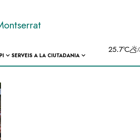
Montserrat
25.7ºC
/
expand_more
expand_more
PI
SERVEIS A LA CIUTADANIA