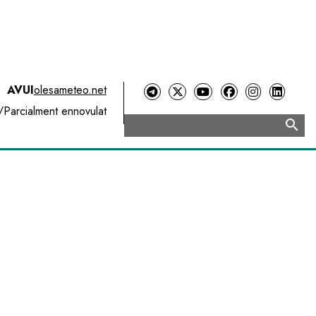
AVUI
olesameteo.net
/
Parcialment ennovulat
search
Cerca