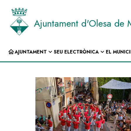
Vés
al
contingut
Ajuntament d'Olesa de 
INICI
home
expand_more
expand_more
AJUNTAMENT
SEU ELECTRÒNICA
EL MUNICI
Navegació
principal