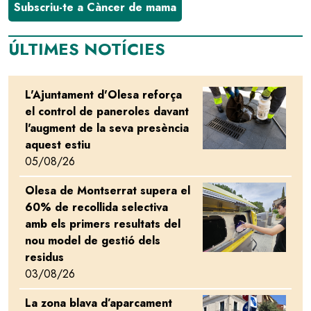
Subscriu-te a Càncer de mama
ÚLTIMES NOTÍCIES
L'Ajuntament d'Olesa reforça
Image
el control de paneroles davant
l'augment de la seva presència
aquest estiu
05/08/26
Olesa de Montserrat supera el
Image
60% de recollida selectiva
amb els primers resultats del
nou model de gestió dels
residus
03/08/26
La zona blava d’aparcament
Image