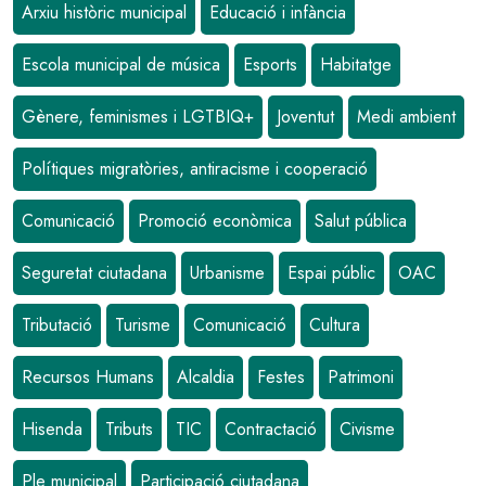
Arxiu històric municipal
Educació i infància
Escola municipal de música
Esports
Habitatge
Gènere, feminismes i LGTBIQ+
Joventut
Medi ambient
Polítiques migratòries, antiracisme i cooperació
Comunicació
Promoció econòmica
Salut pública
Seguretat ciutadana
Urbanisme
Espai públic
OAC
Tributació
Turisme
Comunicació
Cultura
Recursos Humans
Alcaldia
Festes
Patrimoni
Hisenda
Tributs
TIC
Contractació
Civisme
Ple municipal
Participació ciutadana