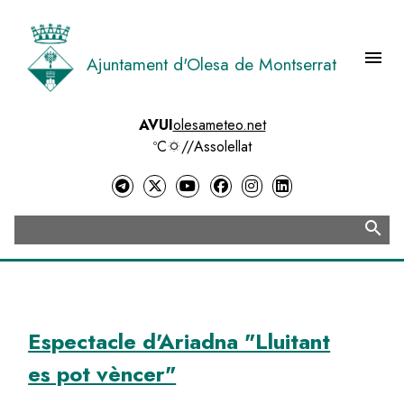
Vés
al
contingut
menu
Ajuntament d'Olesa de Montserrat
Menú 
AVUI
olesameteo.net
ºC
//
Assolellat
search
Cerca
Espectacle d'Ariadna "Lluitant
es pot vèncer"