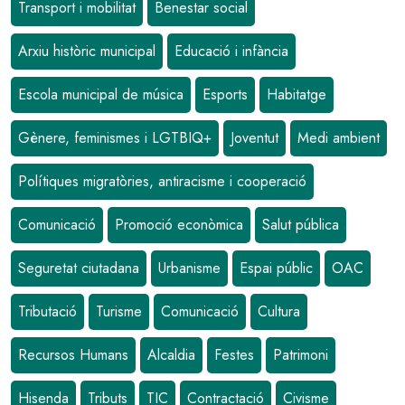
Transport i mobilitat
Benestar social
Arxiu històric municipal
Educació i infància
Escola municipal de música
Esports
Habitatge
Gènere, feminismes i LGTBIQ+
Joventut
Medi ambient
Polítiques migratòries, antiracisme i cooperació
Comunicació
Promoció econòmica
Salut pública
Seguretat ciutadana
Urbanisme
Espai públic
OAC
Tributació
Turisme
Comunicació
Cultura
Recursos Humans
Alcaldia
Festes
Patrimoni
Hisenda
Tributs
TIC
Contractació
Civisme