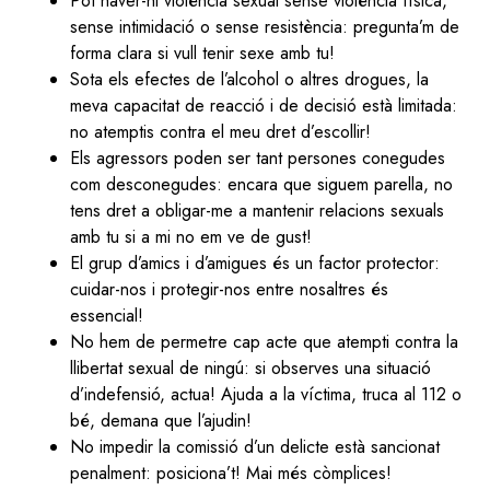
Pot haver-hi violència sexual sense violència física,
sense intimidació o sense resistència: pregunta’m de
forma clara si vull tenir sexe amb tu!
Sota els efectes de l’alcohol o altres drogues, la
meva capacitat de reacció i de decisió està limitada:
no atemptis contra el meu dret d’escollir!
Els agressors poden ser tant persones conegudes
com desconegudes: encara que siguem parella, no
tens dret a obligar-me a mantenir relacions sexuals
amb tu si a mi no em ve de gust!
El grup d’amics i d’amigues és un factor protector:
cuidar-nos i protegir-nos entre nosaltres és
essencial!
No hem de permetre cap acte que atempti contra la
llibertat sexual de ningú: si observes una situació
d’indefensió, actua! Ajuda a la víctima, truca al 112 o
bé, demana que l’ajudin!
No impedir la comissió d’un delicte està sancionat
penalment: posiciona’t! Mai més còmplices!