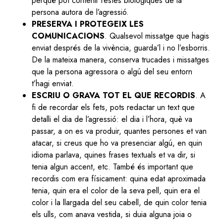
perquè pot contenir restes biològiques de la
persona autora de l’agressió.
PRESERVA I PROTEGEIX LES
COMUNICACIONS
. Qualsevol missatge que hagis
enviat després de la vivència, guarda’l i no l’esborris.
De la mateixa manera, conserva trucades i missatges
que la persona agressora o algú del seu entorn
t’hagi enviat.
ESCRIU O GRAVA TOT EL QUE RECORDIS
. A
fi de recordar els fets, pots redactar un text que
detalli el dia de l’agressió: el dia i l’hora, què va
passar, a on es va produir, quantes persones et van
atacar, si creus que ho va presenciar algú, en quin
idioma parlava, quines frases textuals et va dir, si
tenia algun accent, etc. També és important que
recordis com era físicament: quina edat aproximada
tenia, quin era el color de la seva pell, quin era el
color i la llargada del seu cabell, de quin color tenia
els ulls, com anava vestida, si duia alguna joia o