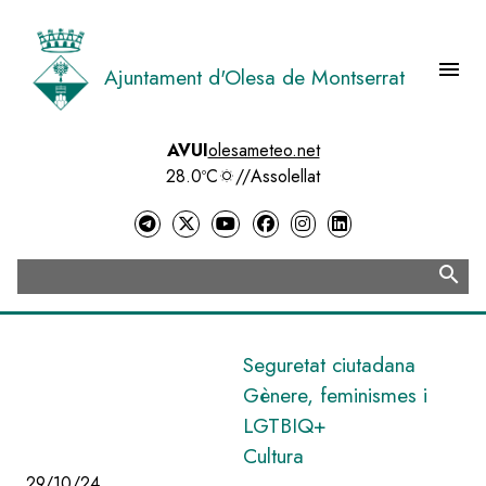
Vés
al
contingut
menu
Ajuntament d'Olesa de Montserrat
Menú 
AVUI
olesameteo.net
28.0ºC
//
Assolellat
search
Cerca
Seguretat ciutadana
Gènere, feminismes i
LGTBIQ+
Cultura
29/10/24