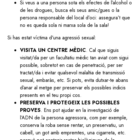
Si veus a una persona sota els efectes de l’alcohol o
de les drogues, busca els seus amic/gues o la
persona responsable del local d’oci: assegura’t que
no es queda sola ni marxa sola de la sala!
Si has estat víctima d'una agressió sexual:
VISITA UN CENTRE MÈDIC
. Cal que siguis
visitat/da per un facultatiu mèdic tan aviat com sigui
possible, sobretot en cas de penetració, per ser
tractat/da i evitar qualsevol malaltia de transmissió
sexual, embaràs, etc. Si pots, evita dutxar-te abans
d’anar al metge per preservar els possibles indicis
presents en el teu propi cos.
PRESERVA I PROTEGEIX LES POSSIBLES
PROVES
. Ens pot ajudar en la investigació de
l’ADN de la persona agressora, com per exemple,
conserva la roba sense rentar, un preservatiu, un
cabell, un got amb empremtes, una cigarreta, etc.