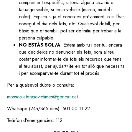
complement específic, si tenia alguna cicatriu o
tatuatge visible, si tenia vehicle (marca, model i
color). Explica si ja el coneixies prèviament, o si l’has
conegut el dia dels fets, etc. Qualsevol detall, per
bàsic que et sembli, pot ser definitiu per trobar a la
persona culpable.
NO ESTÀS SOL/A
. Estem amb tu i per tu, encara
que decideixis no denunciar els fets, som al teu
costat per informar-te de tots els recursos que tens
al teu abast, per ajudarte en tot allò que necessitis
i per acompanyar-te durant tot el procés.
Per a qualsevol dubte o consulta:
mossos.atenciovictimes@gencat.cat
Whatsapp (24h/365 dies): 601 00 11 22
Telèfon d'emergències: 112