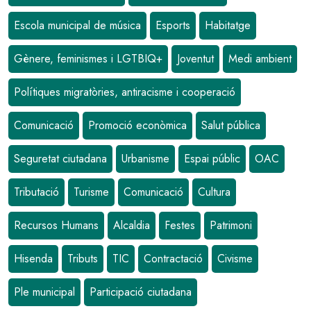
Escola municipal de música
Esports
Habitatge
Gènere, feminismes i LGTBIQ+
Joventut
Medi ambient
Polítiques migratòries, antiracisme i cooperació
Comunicació
Promoció econòmica
Salut pública
Seguretat ciutadana
Urbanisme
Espai públic
OAC
Tributació
Turisme
Comunicació
Cultura
Recursos Humans
Alcaldia
Festes
Patrimoni
Hisenda
Tributs
TIC
Contractació
Civisme
Ple municipal
Participació ciutadana