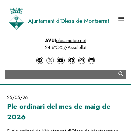
Vés
al
contingut
menu
Ajuntament d'Olesa de Montserrat
Menú 
AVUI
olesameteo.net
24.6ºC
//
Assolellat
search
Cerca
25/05/26
Ple ordinari del mes de maig de
2026