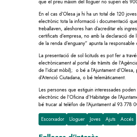
que el preu màxim del lloguer no superi els 900
En el cas d’Olesa ja hi ha un total de 120 joves
electrònic tota la informació i documentació q
treballaven, aleshores han d’acreditar els ingre
certificats d’empresa, no amb la declaració d
de la renda d’enguany” apunta la responsable d
La presentació de sol·licituds es pot fer a través
electrònicament al portal de tràmits de l'Agènc
de l’idcat mòbil); o bé a l’Ajuntament d’Olesa, 
d’Atenció Ciutadana, o bé telemàticament.
Les persones que estiguin interessades poden 
electrònic de l’Oficina d’Habitatge de l’Ajunt
bé trucar al telèfon de l’Ajuntament al 93 778
Escorxador
Lloguer
Joves
Ajuts
Accés
Enllaços d'interès