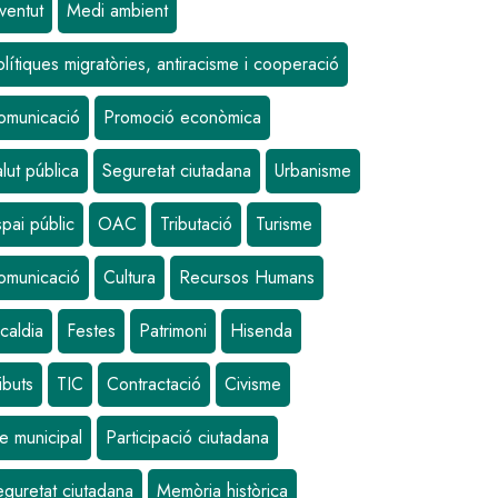
ventut
Medi ambient
lítiques migratòries, antiracisme i cooperació
omunicació
Promoció econòmica
lut pública
Seguretat ciutadana
Urbanisme
pai públic
OAC
Tributació
Turisme
omunicació
Cultura
Recursos Humans
caldia
Festes
Patrimoni
Hisenda
ibuts
TIC
Contractació
Civisme
e municipal
Participació ciutadana
eguretat ciutadana
Memòria històrica