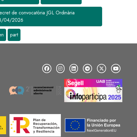
ecret de convocatòria JGL Ordinària
8/04/2026
en
part
Image
Image
Image
Image