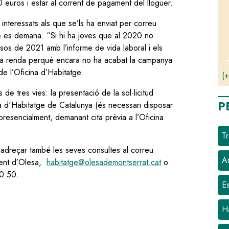
 euros i estar al corrent de pagament del lloguer.
 interessats als que se’ls ha enviat per correu
ue es demana. “Si hi ha joves que al 2020 no
ssos de 2021 amb l’informe de vida laboral i els
e la renda perquè encara no ha acabat la campanya
e l’Oficina d’Habitatge.
(+
 de tres vies: la presentació de la sol·licitud
P
ia d'Habitatge de Catalunya (és necessari disposar
presencialment, demanant cita prèvia a l’Oficina
Tr
adreçar també les seves consultes al correu
Ar
ament d’Olesa,
habitatge@olesademontserrat.cat
o
 00 50.
E
H