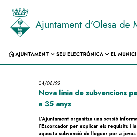
Vés
al
contingut
Ajuntament d'Olesa de 
INICI
home
expand_more
expand_more
AJUNTAMENT
SEU ELECTRÒNICA
EL MUNICI
Navegació
principal
04/06/22
Nova línia de subvencions per
a 35 anys
L’Ajuntament organitza una sessió informat
l’Escorxador per explicar els requisits i 
aquesta subvenció de lloguer per a joves