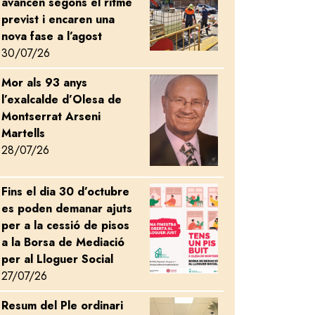
avancen segons el ritme
previst i encaren una
nova fase a l’agost
30/07/26
Mor als 93 anys
Image
l’exalcalde d’Olesa de
Montserrat Arseni
Martells
28/07/26
Fins el dia 30 d’octubre
Image
es poden demanar ajuts
per a la cessió de pisos
a la Borsa de Mediació
per al Lloguer Social
27/07/26
Resum del Ple ordinari
Image