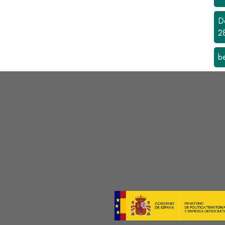
D
2
b
s
Image