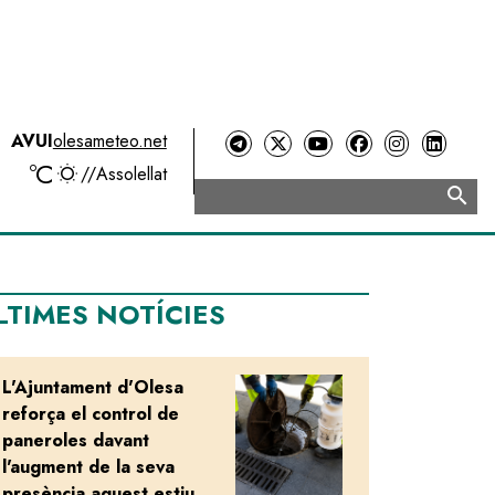
AVUI
olesameteo.net
ºC
//
Assolellat
search
Cerca
LTIMES NOTÍCIES
L'Ajuntament d'Olesa
Image
reforça el control de
paneroles davant
l'augment de la seva
presència aquest estiu