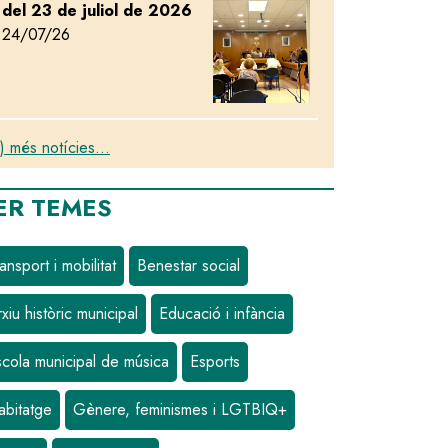
del 23 de juliol de 2026
24/07/26
) més notícies...
ER TEMES
ansport i mobilitat
Benestar social
xiu històric municipal
Educació i infància
scola municipal de música
Esports
abitatge
Gènere, feminismes i LGTBIQ+