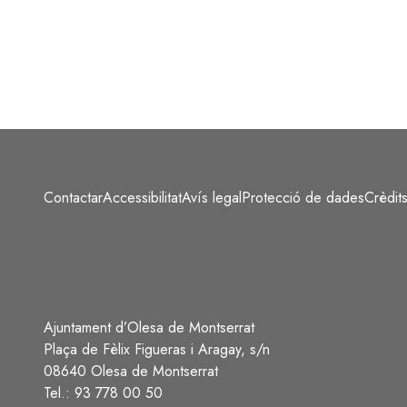
Contactar
Accessibilitat
Avís legal
Protecció de dades
Crèdit
Peu
Ajuntament d’Olesa de Montserrat
Plaça de Fèlix Figueras i Aragay, s/n
08640 Olesa de Montserrat
Tel.: 93 778 00 50