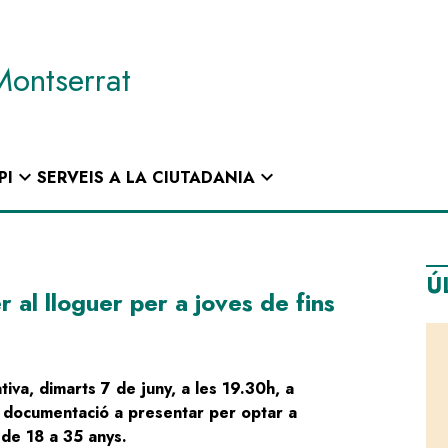
Montserrat
expand_more
expand_more
PI
SERVEIS A LA CIUTADANIA
Ú
 al lloguer per a joves de fins
iva, dimarts 7 de juny, a les 19.30h, a
la documentació a presentar per optar a
 de 18 a 35 anys.