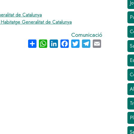
Jo
eralitat de Catalunya
Po
 Habitatge Generalitat de Catalunya
C
Comunicació
Share
WhatsApp
LinkedIn
Facebook
Twitter
Telegram
Email
Sa
Es
C
Al
Tr
Pl
S