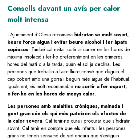
Consells davant un avís per calor
molt intensa
L’Ajuntament d’Olesa recomana
hidratar-se molt sovint,
beure força aigua i evitar beure alcohol i fer àpats
copiosos
. També cal evitar sortir al carrer en les hores de
màxima insolació i fer-ho preferentment en les primeres
hores del matí o a la tarda, quan el sol ja declina. Les
persones que treballin a l’aire lliure convé que duguin el
cap cobert amb una gorra i beguin més aigua de l’habitual.
Igualment, és molt recomanable
no sortir a fer esport,
o fer-ho en les hores de menys calor
.
Les persones amb malalties cròniques, mainada i
gent gran són els qui més pateixen els efectes de
la calor severa
. Cal tenir-ne cura i procurar que s’hidratin
sovint. Cal tenir en compte que els infants i les persones
grans no tenen sensació de set encara que s’estiguin