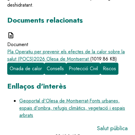
deshidratant.
Documents relacionats
description
Document
Pla Operatiu per prevenir els efectes de la calor sobre la
salut (POCS)2026 Olesa de Montserrat
(1019.86 KB)
Onada de calor
Consells
Protecció Civil
Riscos
Enllaços d'interès
Geoportal d'Olesa de Montserrat-Fonts urbanes,
espais d'ombra, refugis climàtics, vegetació i espais
arbrats
Salut pública