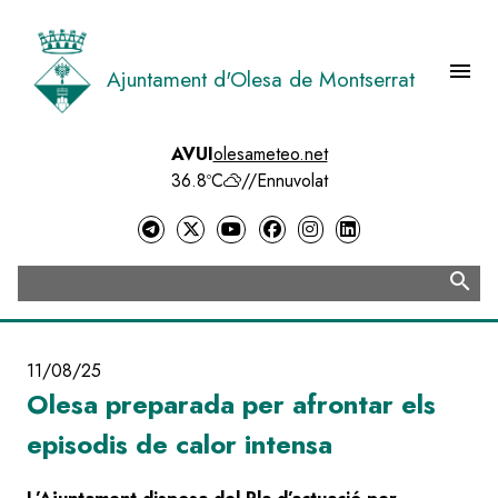
Vés
al
contingut
menu
Ajuntament d'Olesa de Montserrat
Menú 
AVUI
olesameteo.net
36.8ºC
//
Ennuvolat
search
Cerca
11/08/25
Olesa preparada per afrontar els
episodis de calor intensa