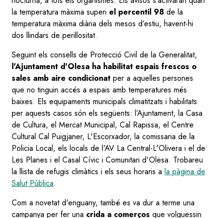
nocturna, a tots els organismes. Els avisos s'activaran quan
la temperatura màxima superi
el percentil 98
de la
temperatura màxima diària dels mesos d’estiu, havent-hi
dos llindars de perillositat.
Seguint els consells de Protecció Civil de la Generalitat,
l'Ajuntament d'Olesa ha habilitat espais frescos o
sales amb aire condicionat
per a aquelles persones
que no tinguin accés a espais amb temperatures més
baixes. Els equipaments municipals climatitzats i habilitats
per aquests casos són els següents: l’Ajuntament, la Casa
de Cultura, el Mercat Municipal, Cal Rapissa, el Centre
Cultural Cal Puigjaner, L'Escorxador, la comissaria de la
Policia Local, els locals de l'AV La Central-L'Olivera i el de
Les Planes i el Casal Cívic i Comunitari d'Olesa. Trobareu
la llista de refugis climàtics i els seus horaris a
la pàgina de
Salut Pública
.
Com a novetat d'enguany, també es va dur a terme una
campanya per fer una
crida a comerços
que volguessin