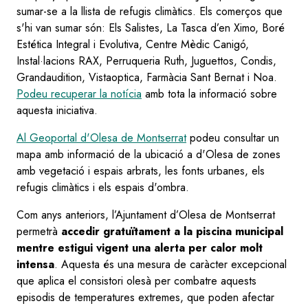
sumar-se a la llista de refugis climàtics. Els comerços que
s'hi van sumar són: Els Salistes, La Tasca d’en Ximo, Boré
Estética Integral i Evolutiva, Centre Mèdic Canigó,
Instal·lacions RAX, Perruqueria Ruth, Juguettos, Condis,
Grandaudition, Vistaoptica, Farmàcia Sant Bernat i Noa.
Podeu recuperar la notícia
amb tota la informació sobre
aquesta iniciativa.
Al Geoportal d'Olesa de Montserrat
podeu consultar un
mapa amb informació de la ubicació a d'Olesa de zones
amb vegetació i espais arbrats, les fonts urbanes, els
refugis climàtics i els espais d'ombra.
Com anys anteriors, l’Ajuntament d’Olesa de Montserrat
permetrà
accedir gratuïtament a la piscina municipal
mentre estigui vigent una alerta per calor molt
intensa
. Aquesta és una mesura de caràcter excepcional
que aplica el consistori olesà per combatre aquests
episodis de temperatures extremes, que poden afectar