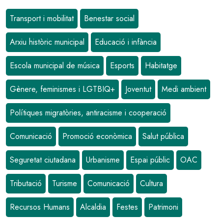
Transport i mobilitat
Benestar social
Arxiu històric municipal
Educació i infància
Escola municipal de música
Esports
Habitatge
Gènere, feminismes i LGTBIQ+
Joventut
Medi ambient
Polítiques migratòries, antiracisme i cooperació
Comunicació
Promoció econòmica
Salut pública
Seguretat ciutadana
Urbanisme
Espai públic
OAC
Tributació
Turisme
Comunicació
Cultura
Recursos Humans
Alcaldia
Festes
Patrimoni