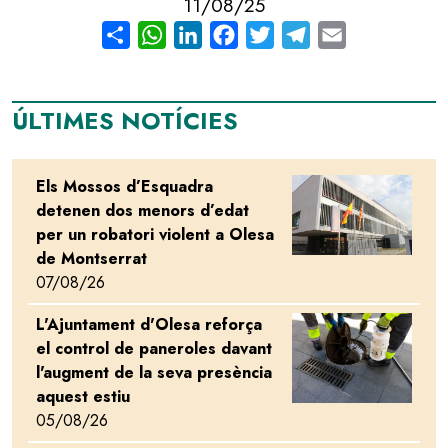
11/08/25
Share
WhatsApp
LinkedIn
Facebook
Twitter
Telegram
Email
ÚLTIMES NOTÍCIES
Els Mossos d’Esquadra
Image
detenen dos menors d’edat
per un robatori violent a Olesa
de Montserrat
07/08/26
L'Ajuntament d'Olesa reforça
Image
el control de paneroles davant
l'augment de la seva presència
aquest estiu
05/08/26