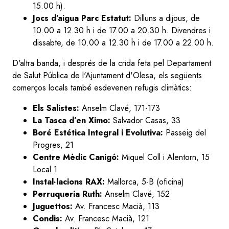
15.00 h).
Jocs d’aigua Parc Estatut:
Dilluns a dijous, de
10.00 a 12.30 h i de 17.00 a 20.30 h. Divendres i
dissabte, de 10.00 a 12.30 h i de 17.00 a 22.00 h.
D'altra banda, i després de la crida feta pel Departament
de Salut Pública de l'Ajuntament d'Olesa, els següents
comerços locals també esdevenen refugis climàtics:
Els Salistes:
Anselm Clavé, 171-173
La Tasca d’en Ximo:
Salvador Casas, 33
Boré Estética Integral i Evolutiva:
Passeig del
Progres, 21
Centre Mèdic Canigó:
Miquel Coll i Alentorn, 15
Local 1
Instal·lacions RAX:
Mallorca, 5-B (oficina)
Perruqueria
Ruth:
Anselm Clavé, 152
Juguettos:
Av. Francesc Macià, 113
Condis:
Av. Francesc Macià, 121