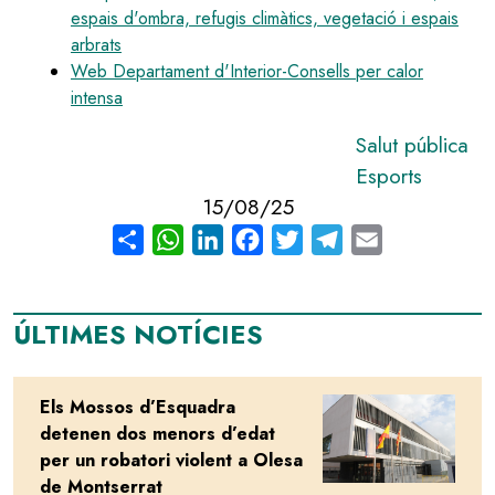
espais d'ombra, refugis climàtics, vegetació i espais
arbrats
Web Departament d'Interior-Consells per calor
intensa
Salut pública
Esports
15/08/25
Share
WhatsApp
LinkedIn
Facebook
Twitter
Telegram
Email
ÚLTIMES NOTÍCIES
Els Mossos d’Esquadra
Image
detenen dos menors d’edat
per un robatori violent a Olesa
de Montserrat