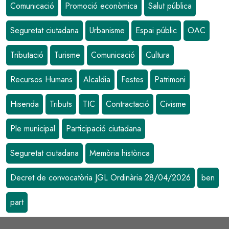
Comunicació
Promoció econòmica
Salut pública
Seguretat ciutadana
Urbanisme
Espai públic
OAC
Tributació
Turisme
Comunicació
Cultura
Recursos Humans
Alcaldia
Festes
Patrimoni
Hisenda
Tributs
TIC
Contractació
Civisme
Ple municipal
Participació ciutadana
Seguretat ciutadana
Memòria històrica
Decret de convocatòria JGL Ordinària 28/04/2026
ben
part