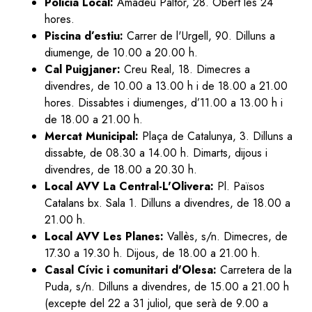
Policia Local:
Amadeu Paltor, 28. Obert les 24
hores.
Piscina d’estiu:
Carrer de l'Urgell, 90. Dilluns a
diumenge, de 10.00 a 20.00 h.
Cal Puigjaner:
Creu Real, 18. Dimecres a
divendres, de 10.00 a 13.00 h i de 18.00 a 21.00
hores. Dissabtes i diumenges, d’11.00 a 13.00 h i
de 18.00 a 21.00 h.
Mercat Municipal:
Plaça de Catalunya, 3. Dilluns a
dissabte, de 08.30 a 14.00 h. Dimarts, dijous i
divendres, de 18.00 a 20.30 h.
Local AVV La Central-L'Olivera:
Pl. Països
Catalans bx. Sala 1. Dilluns a divendres, de 18.00 a
21.00 h.
Local AVV Les Planes:
Vallès, s/n. Dimecres, de
17.30 a 19.30 h. Dijous, de 18.00 a 21.00 h.
Casal Cívic i comunitari d'Olesa:
Carretera de la
Puda, s/n. Dilluns a divendres, de 15.00 a 21.00 h
(excepte del 22 a 31 juliol, que serà de 9.00 a