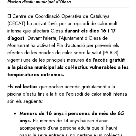
Piscina d'estiu municipal d'Olesa
El Centre de Coordinació Operativa de Catalunya
(CECAT) ha activat l'avís per un episodi de calor molt
intensa que afectarà Olesa
durant els dies 16 i 17
d'agost
. Davant l'alerta, l’Ajuntament d’Olesa de
Montserrat ha activat el Pla d'actuació per prevenir els
efectes de les onades de calor sobre la salut (POCS)
vigent i una de les principals mesures
és l'accés gratuït
a la piscina municipal als col·lectius vulnerables a les
temperatures extremes.
Els
col·lectius
que podran accedir gratuïtament a la
piscina d'estiu fins a la fi de l'episodi de calor molt intensa
són els següents:
Menors de 16 anys i persones de més de 65
anys.
Els menors de 14 anys hauran d’anar
acompanyats d’una persona adulta que sí haurà
pagar la seva entrada si no pertany a un col·lectiu