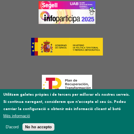
Image
Image
Image
Utilitzem galetes pròpies i de tercers per millorar els nostres serveis.
Si continua navegant, considerem que n'accepta el seu ús. Podeu
Image
canviar la configuració o obtenir més informació clicant al botó
Més informació
D'acord
No ho accepto