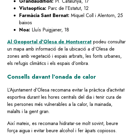
Grandaudition:
Pl. Catalunya, 17
Vistaoptica:
Parc de l’Estatut, 12
Farmàcia Sant Bernat:
Miquel Coll i Alentorn, 25
baixos
Noa:
Lluís Puigjaner, 18
Al Geoportal d'Olesa de Montserrat
podeu consultar
un mapa amb informació de la ubicació a d'Olesa de
zones amb vegetació i espais arbrats, les fonts urbanes,
els refugis climàtics i els espais d'ombra.
Consells davant l’onada de calor
L’Ajuntament d’Olesa recomana evitar la pràctica d’activitat
esportiva durant les hores centrals del dia i tenir cura de
les persones més vulnerables a la calor, la mainada,
malalts i la gent gran.
Així mateix, es recomana hidratar-se molt sovint, beure
força aigua i evitar beure alcohol i fer àpats copiosos.