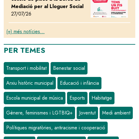
Mediació per al Lloguer Social
27/07/26
(+) més notícies...
PER TEMES
Transport i mobilitat
Benestar social
Arxiu històric municipal
Educació i infància
Escola municipal de música
Esports
Habitatge
Gènere, feminismes i LGTBIQ+
Joventut
Medi ambient
Polítiques migratòries, antiracisme i cooperació