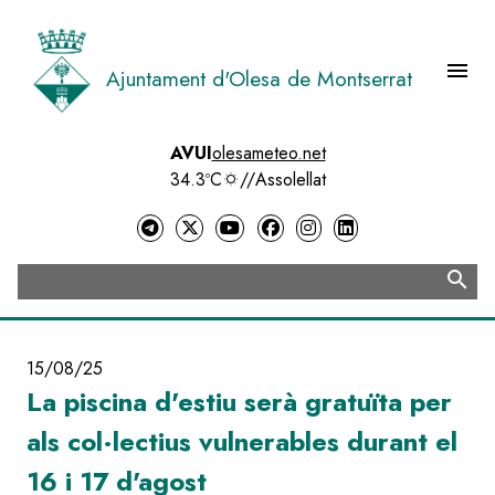
Vés
al
contingut
menu
Ajuntament d'Olesa de Montserrat
Menú 
AVUI
olesameteo.net
34.3ºC
//
Assolellat
search
Cerca
15/08/25
La piscina d'estiu serà gratuïta per
als col·lectius vulnerables durant el
16 i 17 d'agost