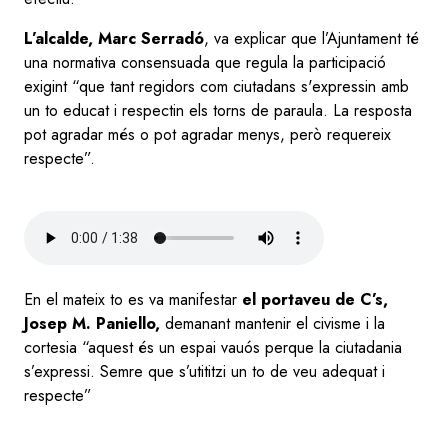
L’alcalde, Marc Serradó
, va explicar que l’Ajuntament té
una normativa consensuada que regula la participació
exigint “que tant regidors com ciutadans s'expressin amb
un to educat i respectin els torns de paraula. La resposta
pot agradar més o pot agradar menys, però requereix
respecte”.
Audio
file
En el mateix to es va manifestar
el portaveu de C’s,
Josep M. Paniello,
demanant mantenir el civisme i la
cortesia “aquest és un espai vauós perque la ciutadania
s’expressi. Semre que s’utititzi un to de veu adequat i
respecte”