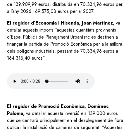
de 139.909,99 euros, distribuïda en 70.334,96 euros per
a l’any 2026 i 69.575,03 euros per al 2027.
El regidor d’Economia i Hisenda, Joan Martínez,
va
detallar aquests imports “aquestes quantitats provinents
d’Espai Públic i de Planejament Urbanístic es destinen a
finançar la partida de Promoció Econòmica per a la millora
dels polígons industrials, passant de 70.334,96 euros a
164.318,40 euros”.
Audio
file
El regidor de Promoció Econòmica, Domènec
Paloma,
va detallar aquesta inversió els 139.000 euros
que se centrarà principalment en el desplegament de fibra
òptica i la instal·lació de càmeres de seguretat. “Aquestes