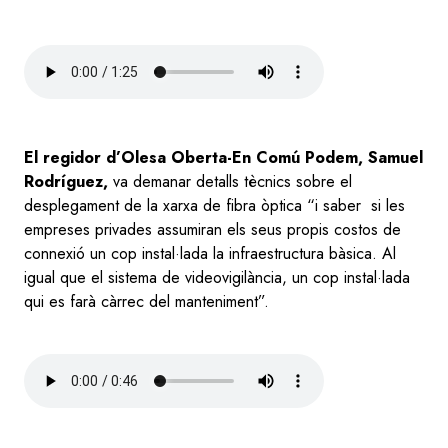
Audio
file
El regidor d’Olesa Oberta-En Comú Podem, Samuel
Rodríguez,
va demanar detalls tècnics sobre el
desplegament de la xarxa de fibra òptica “i saber si les
empreses privades assumiran els seus propis costos de
connexió un cop instal·lada la infraestructura bàsica. Al
igual que el sistema de videovigilància, un cop instal·lada
qui es farà càrrec del manteniment”.
Audio
file