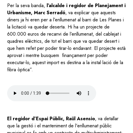
Per la seva banda,
l’alcalde i regidor de Planejament i
Urbanisme, Marc Serradó
, va explicar que aquests
diners ja hi eren per a l’enllumenat al barri de Les Planes i
la licitació va quedar deserta. Hi ha un projecte de
600.000 euros de recanvi de l’enllumenat, del cablejat i
quadres elèctrics, de tot el barri que va quedar desert i
que hem refet per poder tirar-lo endavant. El projecte està
aprovat i mentre busquem finançament per poder
executar-lo, aquest import es destina a la instal·lació de la
fibra òptica”.
Audio
file
El regidor d’Espai Públic, Raül Asensio
, va detallar
que la gestió i el manteniment de l'enllumenat públic
municipal es fa amb un contracte de multisubministrament: