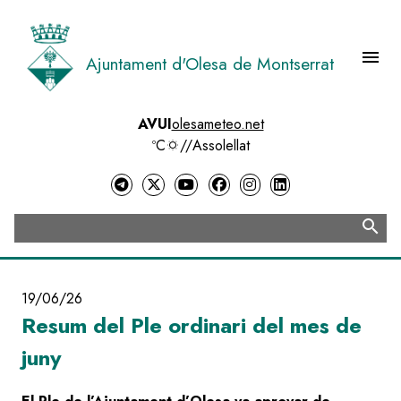
Vés
al
contingut
menu
Ajuntament d'Olesa de Montserrat
Menú 
AVUI
olesameteo.net
ºC
//
Assolellat
search
Cerca
19/06/26
Resum del Ple ordinari del mes de
juny