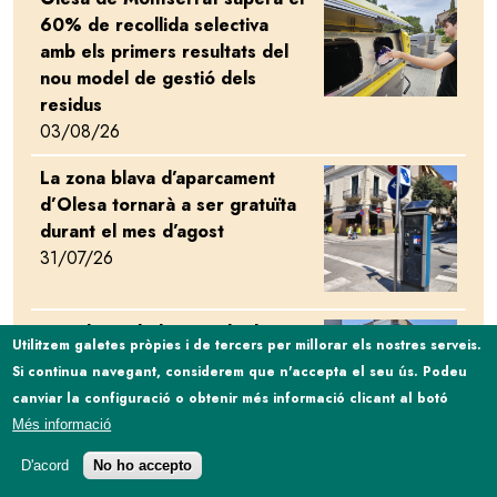
60% de recollida selectiva
amb els primers resultats del
nou model de gestió dels
residus
03/08/26
La zona blava d’aparcament
Image
d’Olesa tornarà a ser gratuïta
durant el mes d’agost
31/07/26
Les obres de l’avinguda de
Image
Utilitzem galetes pròpies i de tercers per millorar els nostres serveis.
Francesc Macià avancen
Si continua navegant, considerem que n'accepta el seu ús. Podeu
segons el ritme previst i
canviar la configuració o obtenir més informació clicant al botó
encaren una nova fase a
Més informació
l’agost
30/07/26
D'acord
No ho accepto