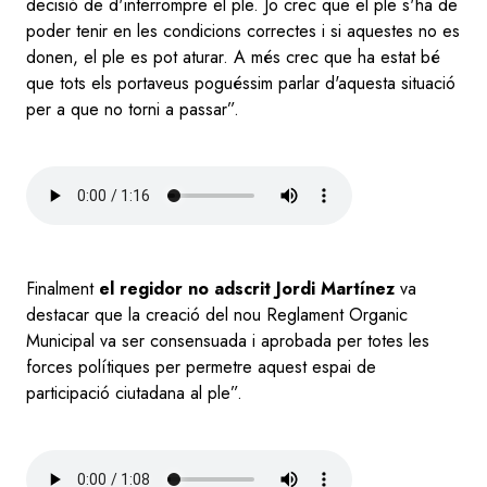
decisió de d'interrompre el ple. Jo crec que el ple s'ha de
poder tenir en les condicions correctes i si aquestes no es
donen, el ple es pot aturar. A més crec que ha estat bé
que tots els portaveus poguéssim parlar d'aquesta situació
per a que no torni a passar”.
Audio
file
Finalment
el regidor no adscrit Jordi Martínez
va
destacar que la creació del nou Reglament Organic
Municipal va ser consensuada i aprobada per totes les
forces polítiques per permetre aquest espai de
participació ciutadana al ple”.
Audio