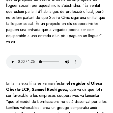
lloguer social i per aquest motiu s’abstindria. “És veritat
que estem parlant d'habitatges de protecció oficial, però
no estem parlant de que Sostre Cívic sigui una entitat que
fa lloguer social. És un projecte on els cooperativistes
paguen una entrada que a vegades podria ser com
equiparable a una entrada d'un pis i paguen un lloguer”,
va dir.
Audio
file
En la mateixa línia es va manifestar
el regidor d’Olesa
Oberta-ECP, Samuel Rodríguez,
que va dir que tot i
ser favorable a les empreses cooperatives va lamentar
“que el model de bonificacions no està dissenyat per a les
famílies vulnerables i crea un greuge comparatiu amb