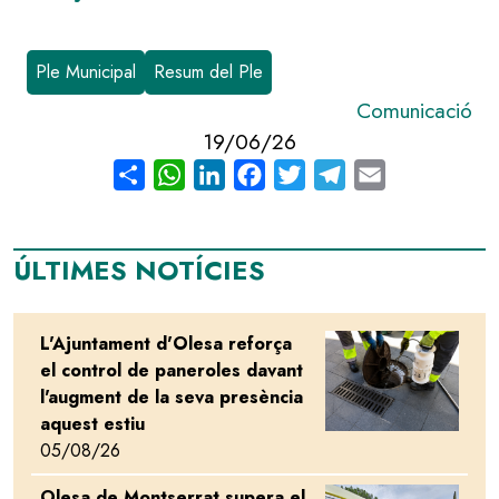
Ple Municipal
Resum del Ple
Comunicació
19/06/26
Share
WhatsApp
LinkedIn
Facebook
Twitter
Telegram
Email
ÚLTIMES NOTÍCIES
L'Ajuntament d'Olesa reforça
Image
el control de paneroles davant
l'augment de la seva presència
aquest estiu
05/08/26
Olesa de Montserrat supera el
Image