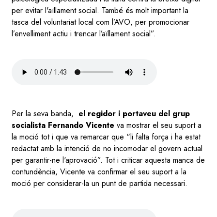
per evitar l'aïllament social. També és molt important la
tasca del voluntariat local com l’AVO, per promocionar
l’envelliment actiu i trencar l’aïllament social”.
Audio
file
Per la seva banda,
el regidor i portaveu del grup
socialista Fernando Vicente
va mostrar el seu suport a
la moció tot i que va remarcar que “li falta força i ha estat
redactat amb la intenció de no incomodar el govern actual
per garantir-ne l'aprovació”. Tot i criticar aquesta manca de
contundència, Vicente va confirmar el seu suport a la
moció per considerar-la un punt de partida necessari.
Audio