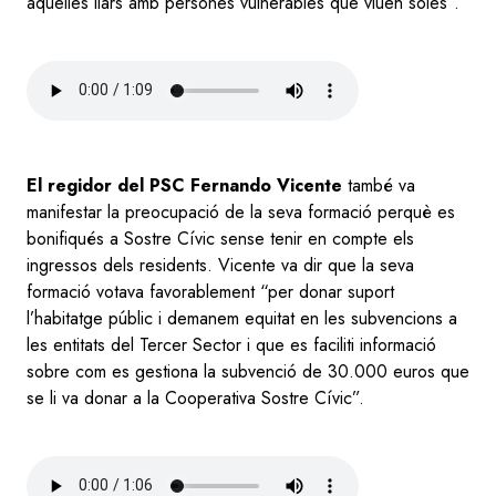
aquelles llars amb persones vulnerables que viuen soles”.
Audio
file
El regidor del PSC Fernando Vicente
també va
manifestar la preocupació de la seva formació perquè es
bonifiqués a Sostre Cívic sense tenir en compte els
ingressos dels residents. Vicente va dir que la seva
formació votava favorablement “per donar suport
l’habitatge públic i demanem equitat en les subvencions a
les entitats del Tercer Sector i que es faciliti informació
sobre com es gestiona la subvenció de 30.000 euros que
se li va donar a la Cooperativa Sostre Cívic”.
Audio
file