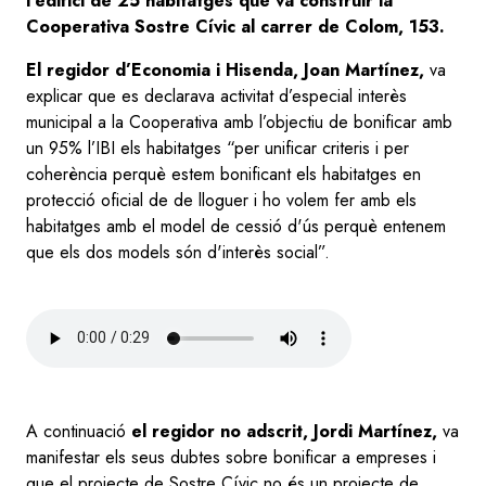
l’edifici de 25 habitatges que va construir la
Cooperativa Sostre Cívic al carrer de Colom, 153.
El regidor d’Economia i Hisenda, Joan Martínez,
va
explicar que es declarava activitat d’especial interès
municipal a la Cooperativa amb l’objectiu de bonificar amb
un 95% l’IBI els habitatges “per unificar criteris i per
coherència perquè estem bonificant els habitatges en
protecció oficial de de lloguer i ho volem fer amb els
habitatges amb el model de cessió d'ús perquè entenem
que els dos models són d'interès social”.
Audio
file
A continuació
el regidor no adscrit, Jordi Martínez,
va
manifestar els seus dubtes sobre bonificar a empreses i
que el projecte de Sostre Cívic no és un projecte de