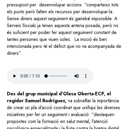
pressupost per desenvolupar accions: “comparteixo tots
els punts però falten els recursos per desenvolupar-la.
Sense diners aquest seguiment és gairebé impossible. A
Serveis Socials ja tenen aquesta antena posada, però no
és suficient per poder fer aquest seguiment constant de
tantes persones que viuen soles. La moció és ben
intencionada pero té el dèficit que no va acompanyada de
diners”.
Audio
file
Des del grup municipal d’Olesa Oberta-ECP, el
regidor Samuel Rodríguez,
va subratllar la importància
de crear un pla d'acció coordinat que unifiqui les diverses
iniciatives per fer un seguiment i avaluació: “destaquen
propostes com la formació en salut mental, l'atenció
psicològica especialitzada i la lluita contra la bretxa digital