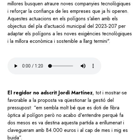
millores busquen atraure noves companyies tecnològiques
i reforçar la confiança de les empreses que ja hi operen.
Aquestes actuacions en els polígons s'alien amb els
objectius del pla d'actuació municipal del 2023-207 per
adaptar els polígons a les noves exigències tecnològiques
i la millora econòmica i sostenible a llarg termini".
Audio
file
El regidor no adscrit Jordi Martínez
, tot i mostrar-se
favorable a la proposta va qüestionar la gestió del
pressupost: “em sembla molt bé que es doti de fibra
òptica al polígon però no acabo d'entendre perquè fa
dos mesos es va destina aquesta partida a enllumenat i
clavegueram amb 84.000 euros i al cap de mes i mig es
buida”.