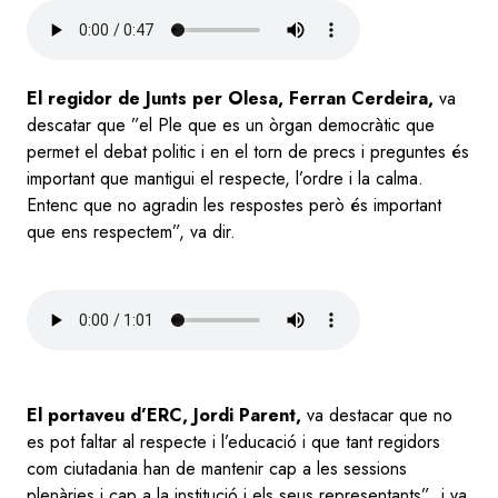
Audio
file
El regidor de Junts per Olesa, Ferran Cerdeira,
va
descatar que ”el Ple que es un òrgan democràtic que
permet el debat politic i en el torn de precs i preguntes és
important que mantigui el respecte, l’ordre i la calma.
Entenc que no agradin les respostes però és important
que ens respectem”, va dir.
Audio
file
El portaveu d’ERC, Jordi Parent,
va destacar que no
es pot faltar al respecte i l’educació i que tant regidors
com ciutadania han de mantenir cap a les sessions
plenàries i cap a la institució i els seus representants” i va