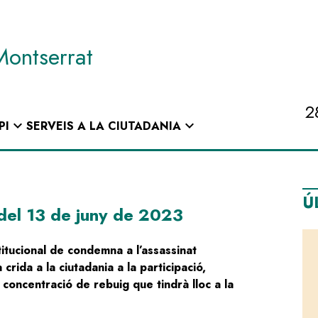
Montserrat
2
expand_more
expand_more
PI
SERVEIS A LA CIUTADANIA
Ú
 del 13 de juny de 2023
titucional de condemna a l’assassinat
crida a la ciutadania a la participació,
 concentració de rebuig que tindrà lloc a la