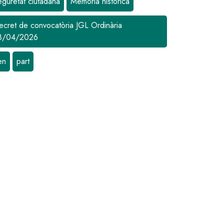
eguretat ciutadana
Memòria històrica
ecret de convocatòria JGL Ordinària
8/04/2026
en
part