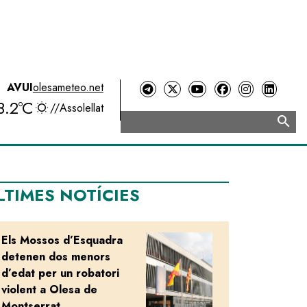
AVUI
olesameteo.net
8.2ºC
//
Assolellat
search
Cerca
LTIMES NOTÍCIES
Els Mossos d’Esquadra
Image
detenen dos menors
d’edat per un robatori
violent a Olesa de
Montserrat