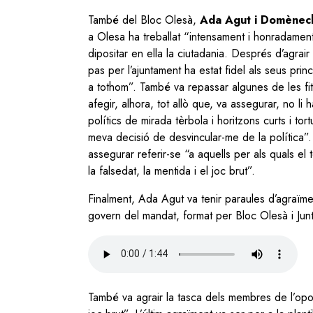
També del Bloc Olesà,
Ada Agut i Domène
a Olesa ha treballat “intensament i honradamen
dipositar en ella la ciutadania. Després d’agrair
pas per l’ajuntament ha estat fidel als seus prin
a tothom”. També va repassar algunes de les fi
afegir, alhora, tot allò que, va assegurar, no li
polítics de mirada tèrbola i horitzons curts i to
meva decisió de desvincular-me de la política”.
assegurar referir-se “a aquells per als quals el t
la falsedat, la mentida i el joc brut”.
Finalment, Ada Agut va tenir paraules d’agraï
govern del mandat, format per Bloc Olesà i Ju
Audio
file
També va agrair la tasca dels membres de l’oposi