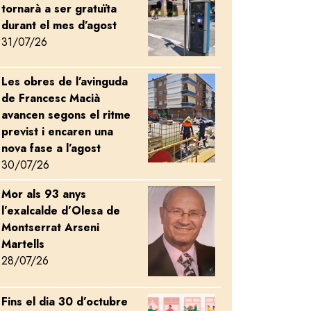
tornarà a ser gratuïta
durant el mes d’agost
31/07/26
Les obres de l’avinguda
Image
de Francesc Macià
avancen segons el ritme
previst i encaren una
nova fase a l’agost
30/07/26
Mor als 93 anys
Image
l’exalcalde d’Olesa de
Montserrat Arseni
Martells
28/07/26
Fins el dia 30 d’octubre
Image