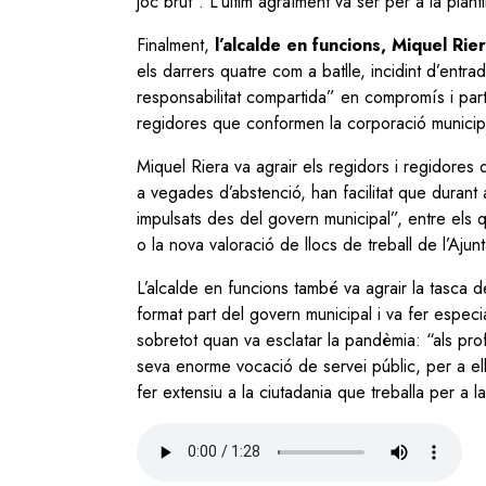
joc brut”. L’últim agraïment va ser per a la planti
Finalment,
l’alcalde en funcions, Miquel Rier
els darrers quatre com a batlle, incidint d’ent
responsabilitat compartida” en compromís i parti
regidores que conformen la corporació municip
Miquel Riera va agrair els regidors i regidores
a vegades d’abstenció, han facilitat que durant 
impulsats des del govern municipal”, entre els
o la nova valoració de llocs de treball de l’Ajun
L’alcalde en funcions també va agrair la tasca 
format part del govern municipal i va fer especi
sobretot quan va esclatar la pandèmia: “als pro
seva enorme vocació de servei públic, per a el
fer extensiu a la ciutadania que treballa per a l
Audio
file