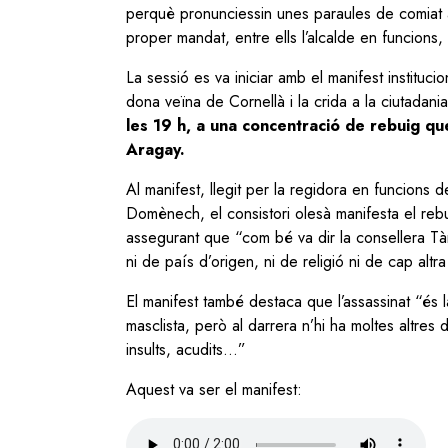
perquè pronunciessin unes paraules de comiat a
proper mandat, entre ells l’alcalde en funcions
La sessió es va iniciar amb el manifest instituc
dona veïna de Cornellà i la crida a la ciutadania
les 19 h, a una concentració de rebuig que 
Aragay.
Al manifest, llegit per la regidora en funcion
Domènech, el consistori olesà manifesta el rebu
assegurant que “com bé va dir la consellera Tà
ni de país d’origen, ni de religió ni de cap altr
El manifest també destaca que l’assassinat “és 
masclista, però al darrera n’hi ha moltes altres
insults, acudits...”
Aquest va ser el manifest:
Audio