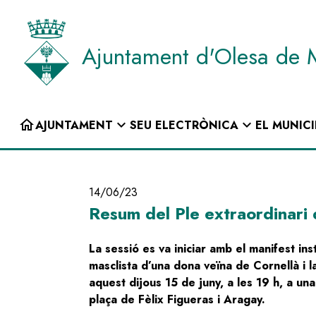
Vés
al
contingut
Ajuntament d'Olesa de 
INICI
home
expand_more
expand_more
AJUNTAMENT
SEU ELECTRÒNICA
EL MUNICI
Navegació
principal
14/06/23
Resum del Ple extraordinari
La sessió es va iniciar amb el manifest ins
masclista d’una dona veïna de Cornellà i la 
aquest dijous 15 de juny, a les 19 h, a una
plaça de Fèlix Figueras i Aragay.