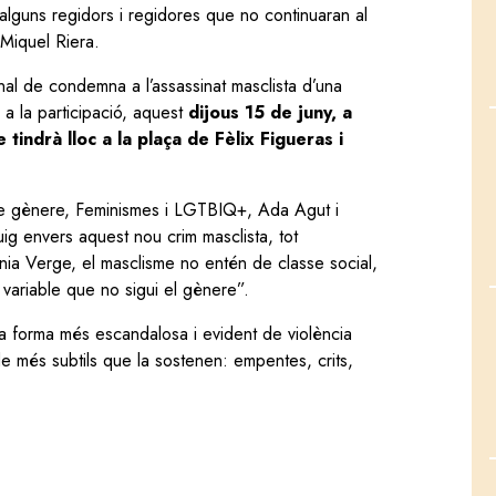
lguns regidors i regidores que no continuaran al
, Miquel Riera.
ional de condemna a l’assassinat masclista d’una
 a la participació, aquest
dijous 15 de juny, a
tindrà lloc a la plaça de Fèlix Figueras i
s de gènere, Feminismes i LGTBIQ+, Ada Agut i
ig envers aquest nou crim masclista, tot
nia Verge, el masclisme no entén de classe social,
a variable que no sigui el gènere”.
la forma més escandalosa i evident de violència
 de més subtils que la sostenen: empentes, crits,