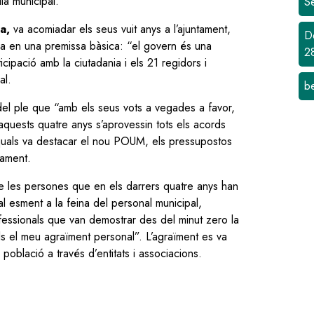
lla municipal.
S
a,
va acomiadar els seus vuit anys a l’ajuntament,
D
rada en una premissa bàsica: “el govern és una
2
cipació amb la ciutadania i els 21 regidors i
al.
b
 del ple que “amb els seus vots a vegades a favor,
aquests quatre anys s’aprovessin tots els acords
 quals va destacar el nou POUM, els pressupostos
tament.
de les persones que en els darrers quatre anys han
al esment a la feina del personal municipal,
fessionals que van demostrar des del minut zero la
ls el meu agraïment personal”. L’agraïment es va
a població a través d’entitats i associacions.