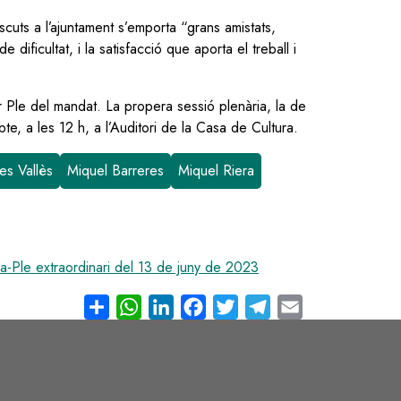
scuts a l’ajuntament s’emporta “grans amistats,
ificultat, i la satisfacció que aporta el treball i
r Ple del mandat. La propera sessió plenària, la de
bte, a les 12 h, a l’Auditori de la Casa de Cultura.
es Vallès
Miquel Barreres
Miquel Riera
-Ple extraordinari del 13 de juny de 2023
Share
WhatsApp
LinkedIn
Facebook
Twitter
Telegram
Email
s