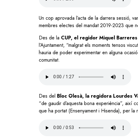
file
Un cop aprovada l’acta de la darrera sessió, v
membres electes del mandat 2019-2023 que no 
Des de la
CUP, el regidor Miquel Barreres
l’Ajuntament, “malgrat els moments tensos visc
hauria de poder experimentar en alguna ocasió el
comunitat.
Audio
file
Des del
Bloc Olesà, la regidora Lourdes V
“de gaudir d’aquesta bona experiència”, així co
que ha portat (Ensenyament i Hisenda), per la r
Audio
file