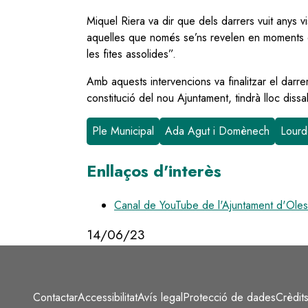
Miquel Riera va dir que dels darrers vuit anys vi
aquelles que només se’ns revelen en moments de d
les fites assolides”.
Amb aquests intervencions va finalitzar el darre
constitució del nou Ajuntament, tindrà lloc dissa
Ple Municipal
Ada Agut i Domènech
Lourd
Enllaços d'interès
Canal de YouTube de l'Ajuntament d'Olesa
14/06/23
Contactar
Accessibilitat
Avís legal
Protecció de dades
Crèdit
Peu