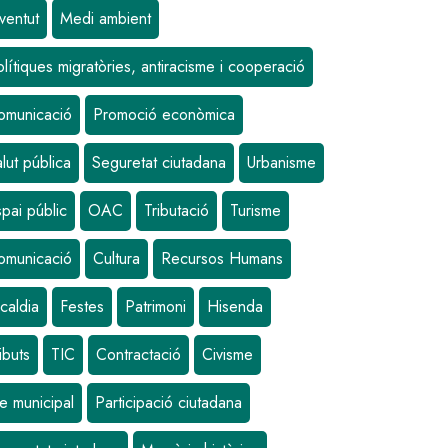
ventut
Medi ambient
lítiques migratòries, antiracisme i cooperació
omunicació
Promoció econòmica
lut pública
Seguretat ciutadana
Urbanisme
pai públic
OAC
Tributació
Turisme
omunicació
Cultura
Recursos Humans
caldia
Festes
Patrimoni
Hisenda
ibuts
TIC
Contractació
Civisme
e municipal
Participació ciutadana