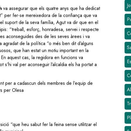
Jo
ch
va assegurar que els quatre anys que ha dedicat
t” per fer-se mereixedora de la confiança que va
Po
 el suport de la seva família, Agut va dir que en el
cipis: “treball, esforç, honradesa, servei i respecte
C
tes aconseguides des de les seves àrees i va
 ha agradat de la política “o més ben dit d’alguns
Sa
rtuosos, que han estat un motiu important en la
 En aquest cas, la regidora en funcions va
Es
ot s’hi val per aconseguir l’alcaldia els ha portat a
C
ment per a cadascun dels membres de l’equip de
Al
nts per Olesa
Tr
Pl
ció “que heu sabut fer la feina sense utilitzar el