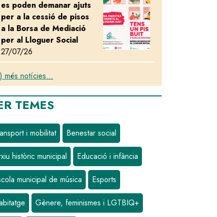
es poden demanar ajuts
per a la cessió de pisos
a la Borsa de Mediació
per al Lloguer Social
27/07/26
) més notícies...
ER TEMES
ansport i mobilitat
Benestar social
xiu històric municipal
Educació i infància
scola municipal de música
Esports
abitatge
Gènere, feminismes i LGTBIQ+