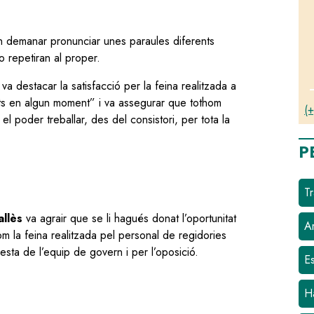
an demanar pronunciar unes paraules diferents
repetiran al proper.
va destacar la satisfacció per la feina realitzada a
uts en algun moment” i va assegurar que tothom
(+
 poder treballar, des del consistori, per tota la
P
Tr
allès
va agrair que se li hagués donat l’oportunitat
Ar
m la feina realitzada pel personal de regidories
esta de l’equip de govern i per l’oposició.
E
H