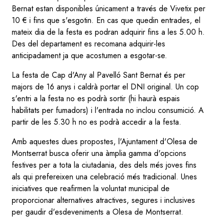
Bernat estan disponibles únicament a través de Vivetix per
10 € i fins que s'esgotin. En cas que quedin entrades, el
mateix dia de la festa es podran adquirir fins a les 5.00 h.
Des del departament es recomana adquirir-les
anticipadament ja que acostumen a esgotar-se.
La festa de Cap d'Any al Pavelló Sant Bernat és per
majors de 16 anys i caldrà portar el DNI original. Un cop
s'entri a la festa no es podrà sortir (hi haurà espais
habilitats per fumadors) i l'entrada no inclou consumició. A
partir de les 5.30 h no es podrà accedir a la festa.
Amb aquestes dues propostes, l'Ajuntament d'Olesa de
Montserrat busca oferir una àmplia gamma d'opcions
festives per a tota la ciutadania, des dels més joves fins
als qui prefereixen una celebració més tradicional. Unes
iniciatives que reafirmen la voluntat municipal de
proporcionar alternatives atractives, segures i inclusives
per gaudir d'esdeveniments a Olesa de Montserrat.