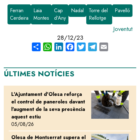
Ferran
Laia
Cap
Nadal
Torre del
Pavelló
Cerdeira
Montes
d'Any
Rellotge
Joventut
28/12/23
Share
WhatsApp
LinkedIn
Facebook
Twitter
Telegram
Email
ÚLTIMES NOTÍCIES
L'Ajuntament d'Olesa reforça
Image
el control de paneroles davant
l'augment de la seva presència
aquest estiu
05/08/26
Olesa de Montserrat supera el
Image