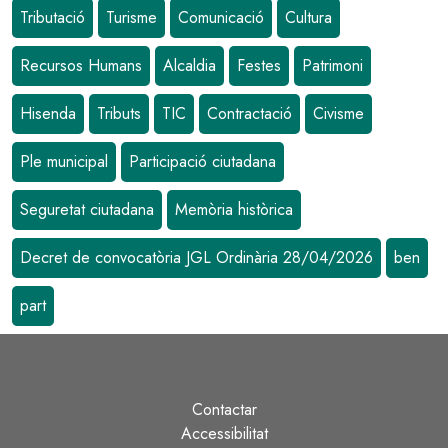
Tributació
Turisme
Comunicació
Cultura
Recursos Humans
Alcaldia
Festes
Patrimoni
Hisenda
Tributs
TIC
Contractació
Civisme
Ple municipal
Participació ciutadana
Seguretat ciutadana
Memòria històrica
Decret de convocatòria JGL Ordinària 28/04/2026
ben
part
Contactar
Peu
Accessibilitat