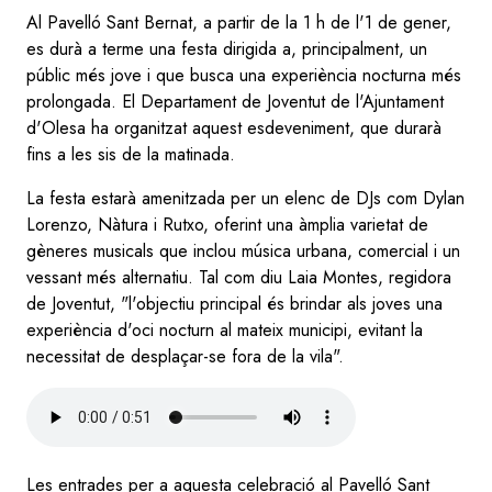
Al Pavelló Sant Bernat, a partir de la 1 h de l'1 de gener,
es durà a terme una festa dirigida a, principalment, un
públic més jove i que busca una experiència nocturna més
prolongada. El Departament de Joventut de l'Ajuntament
d'Olesa ha organitzat aquest esdeveniment, que durarà
fins a les sis de la matinada.
La festa estarà amenitzada per un elenc de DJs com Dylan
Lorenzo, Nàtura i Rutxo, oferint una àmplia varietat de
gèneres musicals que inclou música urbana, comercial i un
vessant més alternatiu. Tal com diu Laia Montes, regidora
de Joventut, "l'objectiu principal és brindar als joves una
experiència d'oci nocturn al mateix municipi, evitant la
necessitat de desplaçar-se fora de la vila".
Audio
file
Les entrades per a aquesta celebració al Pavelló Sant