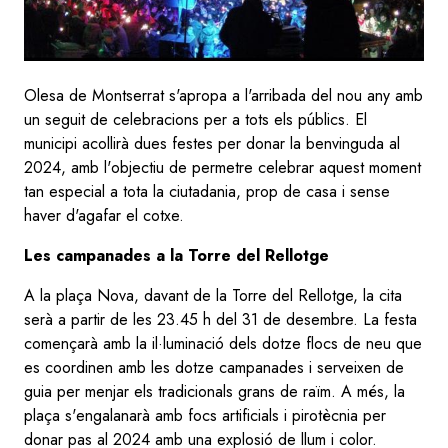
Olesa de Montserrat s'apropa a l'arribada del nou any amb
un seguit de celebracions per a tots els públics. El
municipi acollirà dues festes per donar la benvinguda al
2024, amb l'objectiu de permetre celebrar aquest moment
tan especial a tota la ciutadania, prop de casa i sense
haver d'agafar el cotxe.
Les campanades a la Torre del Rellotge
A la plaça Nova, davant de la Torre del Rellotge, la cita
serà a partir de les 23.45 h del 31 de desembre. La festa
començarà amb la il·luminació dels dotze flocs de neu que
es coordinen amb les dotze campanades i serveixen de
guia per menjar els tradicionals grans de raïm. A més, la
plaça s'engalanarà amb focs artificials i pirotècnia per
donar pas al 2024 amb una explosió de llum i color.