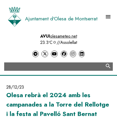
Vés
al
contingut
menu
Ajuntament d'Olesa de Montserrat
Menú 
AVUI
olesameteo.net
23.3ºC
//
Assolellat
search
Cerca
28/12/23
Olesa rebrà el 2024 amb les
campanades a la Torre del Rellotge
i la festa al Pavelló Sant Bernat