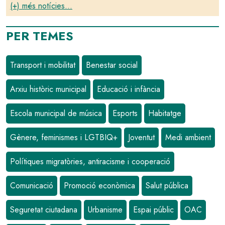
(+) més notícies...
PER TEMES
Transport i mobilitat
Benestar social
Arxiu històric municipal
Educació i infància
Escola municipal de música
Esports
Habitatge
Gènere, feminismes i LGTBIQ+
Joventut
Medi ambient
Polítiques migratòries, antiracisme i cooperació
Comunicació
Promoció econòmica
Salut pública
Seguretat ciutadana
Urbanisme
Espai públic
OAC