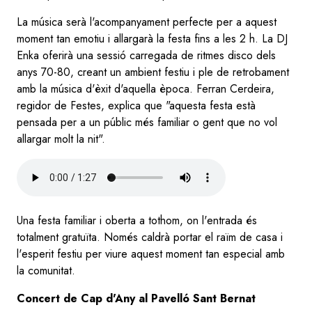
La música serà l'acompanyament perfecte per a aquest
moment tan emotiu i allargarà la festa fins a les 2 h. La DJ
Enka oferirà una sessió carregada de ritmes disco dels
anys 70-80, creant un ambient festiu i ple de retrobament
amb la música d'èxit d'aquella època. Ferran Cerdeira,
regidor de Festes, explica que "aquesta festa està
pensada per a un públic més familiar o gent que no vol
allargar molt la nit".
Audio
file
Una festa familiar i oberta a tothom, on l'entrada és
totalment gratuïta. Només caldrà portar el raïm de casa i
l'esperit festiu per viure aquest moment tan especial amb
la comunitat.
Concert de Cap d'Any al Pavelló Sant Bernat