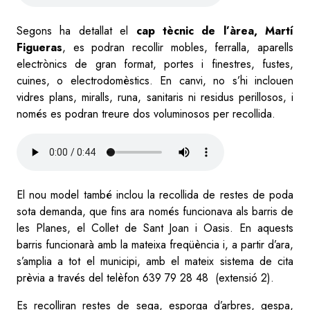
Segons ha detallat el
cap tècnic de l’àrea, Martí
Figueras
, es podran recollir mobles, ferralla, aparells
electrònics de gran format, portes i finestres, fustes,
cuines, o electrodomèstics. En canvi, no s’hi inclouen
vidres plans, miralls, runa, sanitaris ni residus perillosos, i
només es podran treure dos voluminosos per recollida.
Audio
file
El nou model també inclou la recollida de restes de poda
sota demanda, que fins ara només funcionava als barris de
les Planes, el Collet de Sant Joan i Oasis. En aquests
barris funcionarà amb la mateixa freqüència i, a partir d’ara,
s’amplia a tot el municipi, amb el mateix sistema de cita
prèvia a través del telèfon 639 79 28 48
(extensió 2).
Es recolliran restes de sega, esporga d’arbres, gespa,