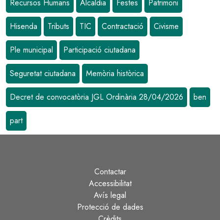
Recursos Humans
Alcaldia
Festes
Patrimoni
Hisenda
Tributs
TIC
Contractació
Civisme
Ple municipal
Participació ciutadana
Seguretat ciutadana
Memòria històrica
Decret de convocatòria JGL Ordinària 28/04/2026
ben
part
Contactar
Peu
Accessibilitat
Avís legal
Protecció de dades
Crèdits