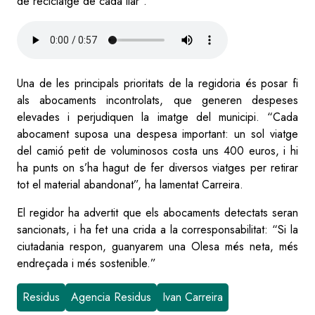
de reciclatge de cada llar”.
Audio
file
Una de les principals prioritats de la regidoria és posar fi
als abocaments incontrolats, que generen despeses
elevades i perjudiquen la imatge del municipi. “Cada
abocament suposa una despesa important: un sol viatge
del camió petit de voluminosos costa uns 400 euros, i hi
ha punts on s’ha hagut de fer diversos viatges per retirar
tot el material abandonat”, ha lamentat Carreira.
El regidor ha advertit que els abocaments detectats seran
sancionats, i ha fet una crida a la corresponsabilitat: “Si la
ciutadania respon, guanyarem una Olesa més neta, més
endreçada i més sostenible.”
Residus
Agencia Residus
Ivan Carreira