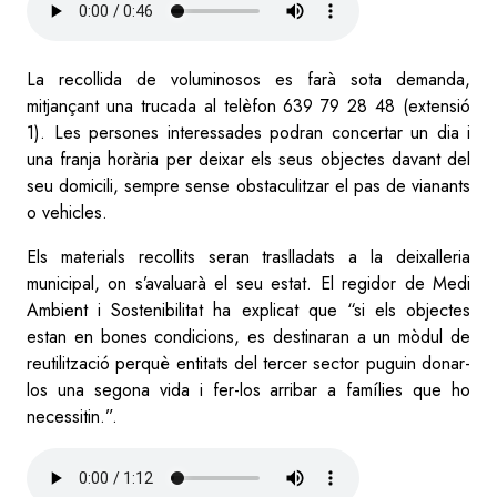
file
La recollida de voluminosos es farà sota demanda,
mitjançant una trucada al telèfon 639 79 28 48 (extensió
1). Les persones interessades podran concertar un dia i
una franja horària per deixar els seus objectes davant del
seu domicili, sempre sense obstaculitzar el pas de vianants
o vehicles.
Els materials recollits seran traslladats a la deixalleria
municipal, on s’avaluarà el seu estat. El regidor de Medi
Ambient i Sostenibilitat ha explicat que “si els objectes
estan en bones condicions, es destinaran a un mòdul de
reutilització perquè entitats del tercer sector puguin donar-
los una segona vida i fer-los arribar a famílies que ho
necessitin.”.
Audio
file