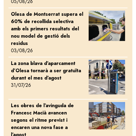
05/08/26
Olesa de Montserrat supera el
Image
60% de recollida selectiva
amb els primers resultats del
nou model de gestió dels
residus
03/08/26
La zona blava d’aparcament
Image
d’Olesa tornarà a ser gratuïta
durant el mes d’agost
31/07/26
Les obres de l’avinguda de
Image
Francesc Macià avancen
segons el ritme previst i
encaren una nova fase a
l’agost