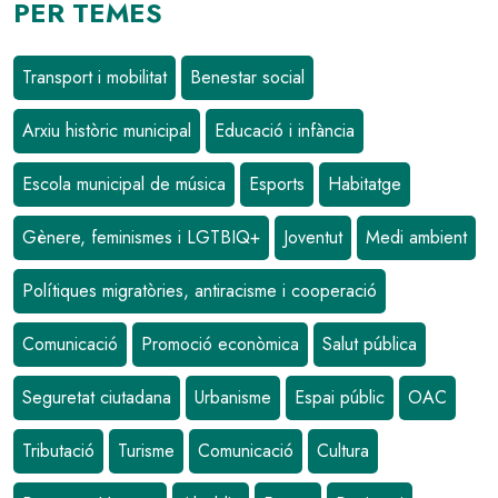
PER TEMES
Transport i mobilitat
Benestar social
Arxiu històric municipal
Educació i infància
Escola municipal de música
Esports
Habitatge
Gènere, feminismes i LGTBIQ+
Joventut
Medi ambient
Polítiques migratòries, antiracisme i cooperació
Comunicació
Promoció econòmica
Salut pública
Seguretat ciutadana
Urbanisme
Espai públic
OAC
Tributació
Turisme
Comunicació
Cultura