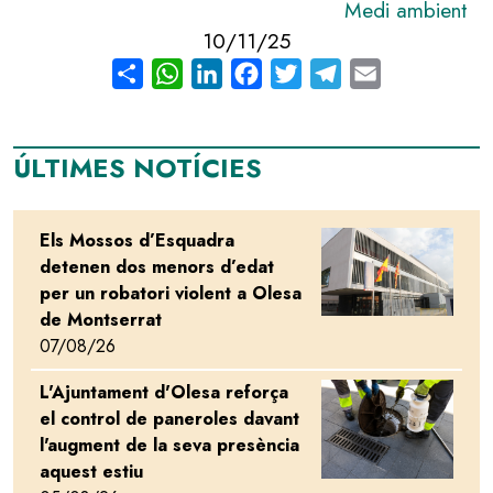
Medi ambient
10/11/25
Share
WhatsApp
LinkedIn
Facebook
Twitter
Telegram
Email
ÚLTIMES NOTÍCIES
Els Mossos d’Esquadra
Image
detenen dos menors d’edat
per un robatori violent a Olesa
de Montserrat
07/08/26
L'Ajuntament d'Olesa reforça
Image
el control de paneroles davant
l'augment de la seva presència
aquest estiu