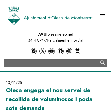
Vés
al
contingut
menu
Ajuntament d'Olesa de Montserrat
Menú 
AVUI
olesameteo.net
34.4ºC
//
Parcialment ennovulat
search
Cerca
10/11/25
Olesa engega el nou servei de
recollida de voluminosos i poda
sota demanda